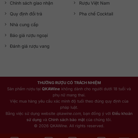
Chính sách giao nhận
Rượu Việt Nam
Quy định đổi trả
Pha chế Cocktail
Nhà cung cấp
Báo giá rượu ngoại
Đánh giá rượu vang
THƯỞNG RƯỢU CÓ TRÁCH NHIỆM
Sản phẩm rượu tại
QKAWine
không dành cho người dưới 18 tuổi và
phụ nữ mang thai.
Việc mua hàng yêu cầu xác minh độ tuổi theo đúng quy định của
pháp luật.
Bằng việc sử dụng website
qkawine.com
, bạn đồng ý với
Điều khoản
sử dụng
và
Chính sách bảo mật
của chúng tôi.
© 2026 QKAWine. All rights reserved.