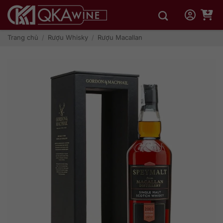
Bỏ
qua
nội
dung
Trang chủ
/
Rượu Whisky
/
Rượu Macallan