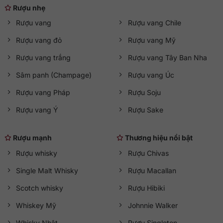
Rượu nhẹ
Rượu vang
Rượu vang Chile
Rượu vang đỏ
Rượu vang Mỹ
Rượu vang trắng
Rượu vang Tây Ban Nha
Sâm panh (Champage)
Rượu vang Úc
Rượu vang Pháp
Rượu Soju
Rượu vang Ý
Rượu Sake
Rượu mạnh
Thương hiệu nổi bật
Rượu whisky
Rượu Chivas
Single Malt Whisky
Rượu Macallan
Scotch whisky
Rượu Hibiki
Whiskey Mỹ
Johnnie Walker
Whisky Nhật
Rượu Singleton