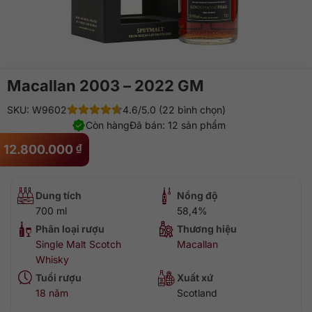
Macallan 2003 – 2022 GM
SKU: W9602
4.6/5.0 (22 bình chọn)
Còn hàng
Đã bán: 12 sản phẩm
12.800.000
₫
Dung tích
Nồng độ
700 ml
58,4%
Phân loại rượu
Thương hiệu
Single Malt Scotch
Macallan
Whisky
Tuổi rượu
Xuất xứ
18 năm
Scotland