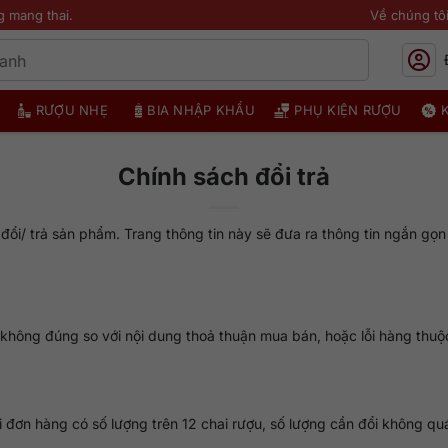
g mang thai.
Về chúng tô
RƯỢU NHẸ
BIA NHẬP KHẨU
PHỤ KIỆN RƯỢU
Chính sách đổi trả
đổi/ trả sản phẩm. Trang thông tin này sẽ đưa ra thông tin ngắn gọn 
không đúng so với nội dung thoả thuận mua bán, hoặc lỗi hàng thuộ
i đơn hàng có số lượng trên 12 chai rượu, số lượng cần đổi không q