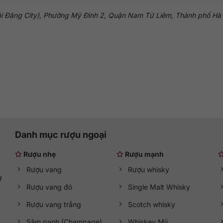
ải Đăng City), Phường Mỹ Đình 2, Quận Nam Từ Liêm, Thành phố Hà
Danh mục rượu ngoại
Rượu nhẹ
Rượu mạnh
Rượu vang
Rượu whisky
g
Rượu vang đỏ
Single Malt Whisky
Rượu vang trắng
Scotch whisky
Sâm panh (Champage)
Whiskey Mỹ