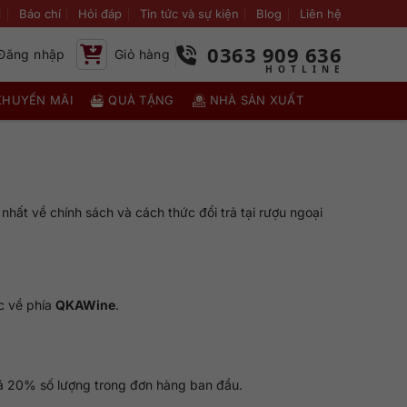
i
Báo chí
Hỏi đáp
Tin tức và sự kiện
Blog
Liên hệ
0363 909 636
Đăng nhập
Giỏ hàng
KHUYẾN MÃI
QUÀ TẶNG
NHÀ SẢN XUẤT
nhất về chính sách và cách thức đổi trả tại rượu ngoại
c về phía
QKAWine
.
uá 20% số lượng trong đơn hàng ban đầu.