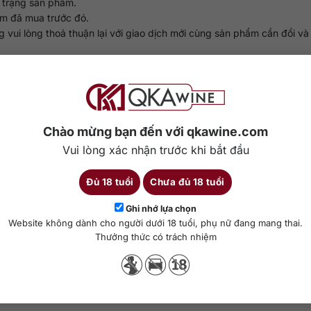
h trạng sản phẩm.
ẩm đã mua trước đó.
ui lòng thoả thuận lại với giao dịch mới cùng sản phẩm cần đổi và 
gày làm việc, (hoặc lên tới 45 ngày làm việc trong trường hợp thẻ tha
 giá và phí có thể được áp dụng tại thời điểm hoàn tiền và theo qu
 trị đơn hàng trong trường hợp khách hàng huỷ sai quy định và chí
Chào mừng bạn đến với qkawine.com
Vui lòng xác nhận trước khi bắt đầu
Đủ 18 tuổi
Chưa đủ 18 tuổi
Ghi nhớ lựa chọn
Website không dành cho người dưới 18 tuổi, phụ nữ đang mang thai.
Thưởng thức có trách nhiệm
ine@gmail.com