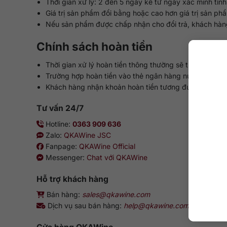
Thời gian xử lý: 2 đến 5 ngày kể từ ngày xác minh tìn
Giá trị sản phẩm đổi bằng hoặc cao hơn giá trị sản ph
Nếu sản phẩm được chấp nhận cho đổi trả, khách hàng v
Chính sách hoàn tiền
Thời gian xử lý hoàn tiền thông thường sẽ từ 5 đến 7 n
Trường hợp hoàn tiền vào thẻ ngân hàng nước ngoài, tỷ
Khách hàng nhận khoản hoàn tiền tương đương 70% giá
Tư vấn 24/7
Hotline:
0363 909 636
Zalo:
QKAWine JSC
Fanpage:
QKAWine Official
Messenger:
Chat với QKAWine
Hỗ trợ khách hàng
Bán hàng:
sales@qkawine.com
Dịch vụ sau bán hàng:
help@qkawine.com
hoặc
qkaw