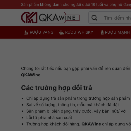
Bỏ
Sản phẩm không dành cho người dưới 18 tuổi và phụ nữ đan
qua
nội
dung
RƯỢU VANG
RƯỢU WHISKY
RƯỢU MẠNH
Chúng tôi rất tiếc nếu bạn gặp phải vấn đề liên quan đến 
QKAWine
.
Các trường hợp đổi trả
Chỉ áp dụng trả sản phẩm trong trường hợp sản phẩm 
Sai về số lượng, thông tin, mẫu mã khách đã đặt
Sản phẩm bị biến dạng, trầy xước, vấy bẩn, nứt/ vỡ.
Lỗi từ phía nhà sản xuất
Trường hợp khách đổi hàng,
QKAWine
chỉ áp dụng vớ