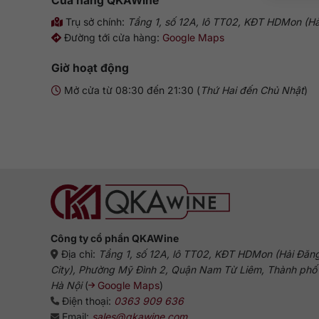
Cửa hàng
QKAWine
Trụ sở chính:
Tầng 1, số 12A, lô TT02, KĐT HDMon (H
Đường tới cửa hàng:
Google Maps
Giờ hoạt động
Mở cửa từ 08:30 đến 21:30 (
Thứ Hai đến Chủ Nhật
)
Công ty cổ phần QKAWine
Địa chỉ:
Tầng 1, số 12A, lô TT02, KĐT HDMon (Hải Đăn
City), Phường Mỹ Đình 2, Quận Nam Từ Liêm, Thành phố
Hà Nội
(
Google Maps
)
Điện thoại:
0363 909 636
Email:
sales@qkawine.com