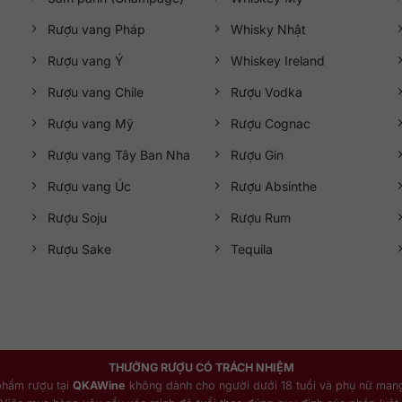
Rượu vang Pháp
Whisky Nhật
Rượu vang Ý
Whiskey Ireland
Rượu vang Chile
Rượu Vodka
Rượu vang Mỹ
Rượu Cognac
Rượu vang Tây Ban Nha
Rượu Gin
Rượu vang Úc
Rượu Absinthe
Rượu Soju
Rượu Rum
Rượu Sake
Tequila
THƯỞNG RƯỢU CÓ TRÁCH NHIỆM
phẩm rượu tại
QKAWine
không dành cho người dưới 18 tuổi và phụ nữ mang