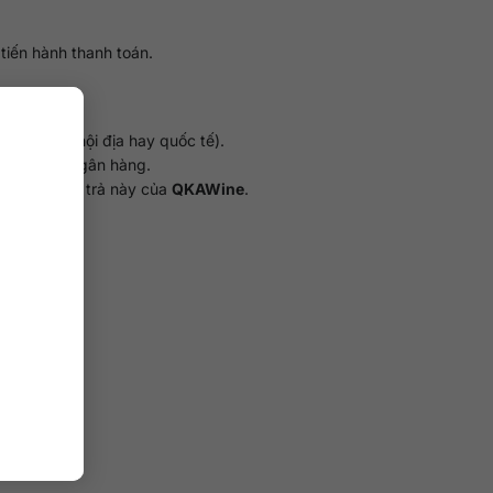
tiến hành thanh toán.
nh toán là nội địa hay quốc tế).
y định của ngân hàng.
nh sách đổi trả này của
QKAWine
.