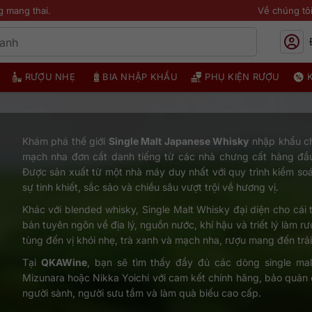
g mang thai.
Về chúng tô
RƯỢU NHẸ
BIA NHẬP KHẨU
PHỤ KIỆN RƯỢU
Khám phá thế giới
Single Malt Japanese Whisky
nhập khẩu ch
mạch nha đơn cất danh tiếng từ các nhà chưng cất hàng đầ
Được sản xuất từ một nhà máy duy nhất với quy trình kiểm so
sự tinh khiết, sắc sảo và chiều sâu vượt trội về hương vị.
Khác với blended whisky, Single Malt Whisky đại diện cho cái 
bản tuyên ngôn về địa lý, nguồn nước, khí hậu và triết lý làm 
tùng đến vị khói nhẹ, trà xanh và mạch nha, rượu mang đến trải
Tại
QKAWine
, bạn sẽ tìm thấy đầy đủ các dòng single ma
Mizunara hoặc Nikka Yoichi với cam kết chính hãng, bảo quản
người sành, người sưu tầm và làm quà biếu cao cấp.