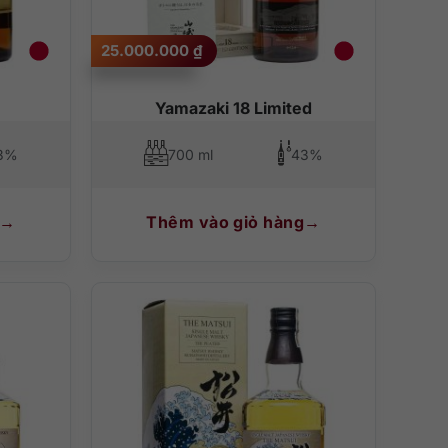
25.000.000
₫
Yamazaki 18 Limited
3%
700 ml
43%
Thêm vào giỏ hàng