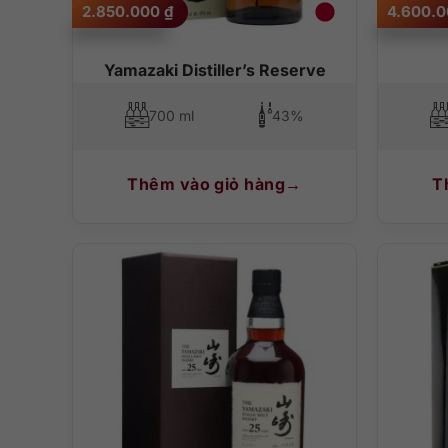
2.850.000
₫
4.600.
Yamazaki Distiller’s Reserve
700 ml
43%
Thêm vào giỏ hàng
T