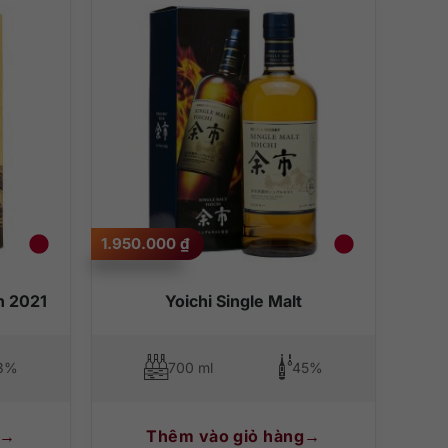
1.950.000
₫
n 2021
Yoichi Single Malt
3%
700 ml
45%
Thêm vào giỏ hàng