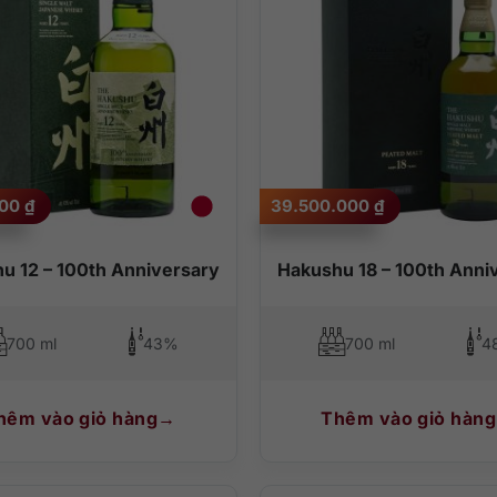
000
₫
39.500.000
₫
u 12 – 100th Anniversary
Hakushu 18 – 100th Anni
700 ml
43%
700 ml
4
hêm vào giỏ hàng
Thêm vào giỏ hàng