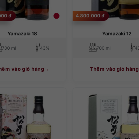
.000
₫
4.800.000
₫
Yamazaki 18
Yamazaki 12
700 ml
43%
700 ml
4
hêm vào giỏ hàng
Thêm vào giỏ hàng