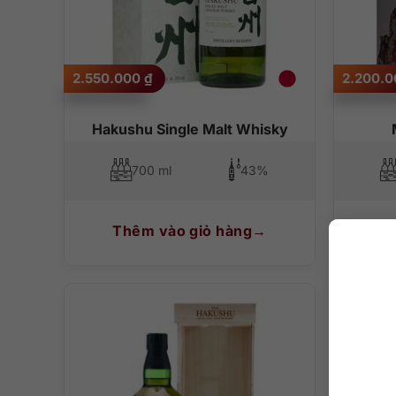
2.550.000
₫
2.200.
Hakushu Single Malt Whisky
700 ml
43%
Thêm vào giỏ hàng
T