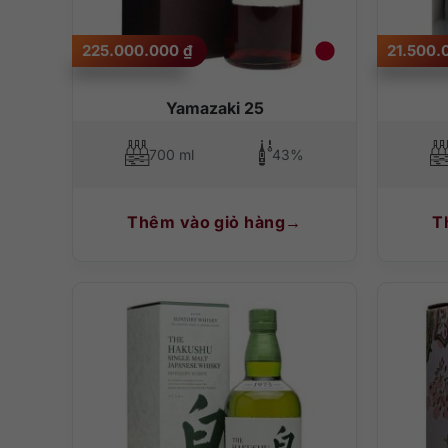
225.000.000
₫
21.500
Yamazaki 25
700 ml
43%
Thêm vào giỏ hàng
T