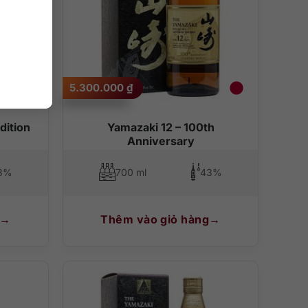
5.300.000
₫
dition
Yamazaki 12 – 100th
Anniversary
3%
700 ml
43%
Thêm vào giỏ hàng