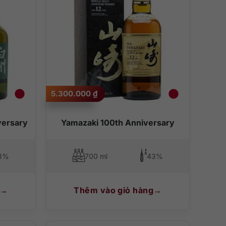
5.300.000
₫
versary
Yamazaki 100th Anniversary
8%
700 ml
43%
Thêm vào giỏ hàng