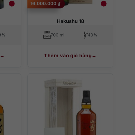
16.000.000
₫
Hakushu 18
3%
700 ml
43%
Thêm vào giỏ hàng