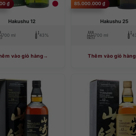
000
₫
85.000.000
₫
Hakushu 12
Hakushu 25
700 ml
43%
700 ml
4
hêm vào giỏ hàng
Thêm vào giỏ hàng