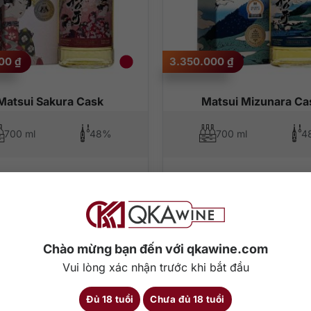
000
₫
3.350.000
₫
Matsui Sakura Cask
Matsui Mizunara Ca
700 ml
48%
700 ml
4
hêm vào giỏ hàng
Thêm vào giỏ hàng
Chào mừng bạn đến với qkawine.com
Vui lòng xác nhận trước khi bắt đầu
Đủ 18 tuổi
Chưa đủ 18 tuổi