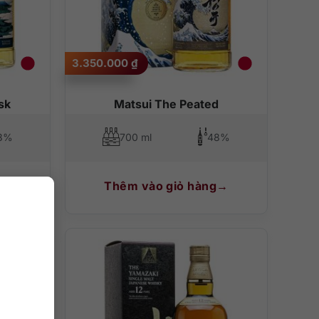
3.350.000
₫
sk
Matsui The Peated
8%
700 ml
48%
Thêm vào giỏ hàng