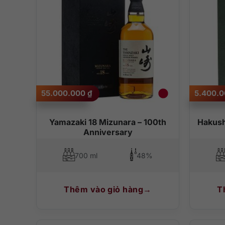
55.000.000
₫
5.400.
Yamazaki 18 Mizunara – 100th
Hakush
Anniversary
700 ml
48%
Thêm vào giỏ hàng
T