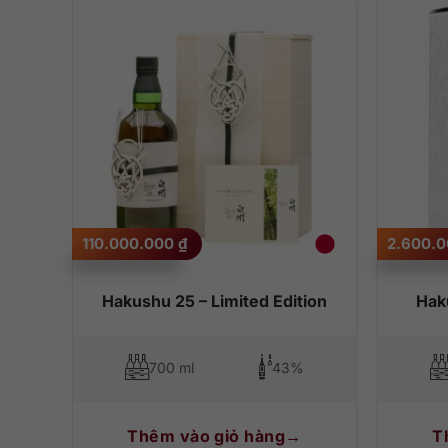
110.000.000
₫
2.600.
Hakushu 25 – Limited Edition
Hak
700 ml
43%
Thêm vào giỏ hàng
T