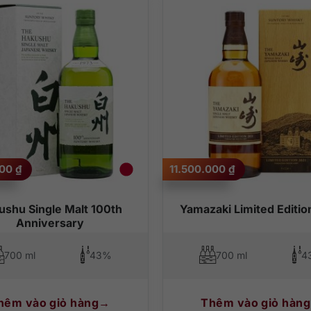
000
₫
11.500.000
₫
ushu Single Malt 100th
Yamazaki Limited Editio
Anniversary
700 ml
43%
700 ml
4
hêm vào giỏ hàng
Thêm vào giỏ hàng