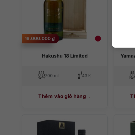
16.000.000
₫
16.000
Hakushu 18 Limited
Yamaz
700 ml
43%
Thêm vào giỏ hàng
T