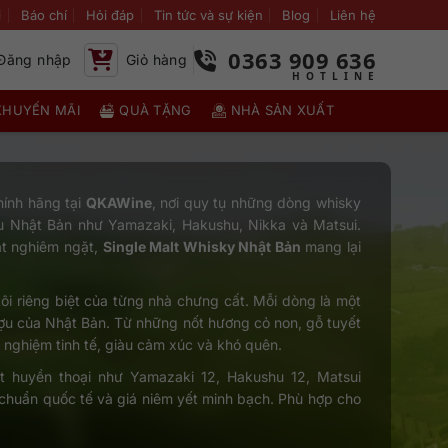
i
Báo chí
Hỏi đáp
Tin tức và sự kiện
Blog
Liên hệ
0363 909 636
Đăng nhập
Giỏ hàng
KHUYẾN MÃI
QUÀ TẶNG
NHÀ SẢN XUẤT
ính hãng tại
QKAWine
, nơi quy tụ những dòng whisky
u Nhật Bản như Yamazaki, Hakushu, Nikka và Matsui.
át nghiêm ngặt,
Single Malt Whisky Nhật Bản
mang lại
tôi riêng biệt của từng nhà chưng cất. Mỗi dòng là một
rượu của Nhật Bản. Từ những nốt hương cỏ non, gỗ tuyết
 nghiệm tinh tế, giàu cảm xúc và khó quên.
lt huyền thoại như Yamazaki 12, Hakushu 12, Matsui
 chuẩn quốc tế và giá niêm yết minh bạch. Phù hợp cho