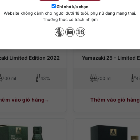
Ghi nhớ lựa chọn
Website không dành cho người dưới 18 tuổi, phụ nữ đang mang thai.
Thưởng thức có trách nhiệm
.000
₫
250.000.000
₫
aki Limited Edition 2022
Yamazaki 25 – Limited E
700 ml
43%
700 ml
4
hêm vào giỏ hàng
Thêm vào giỏ hàng