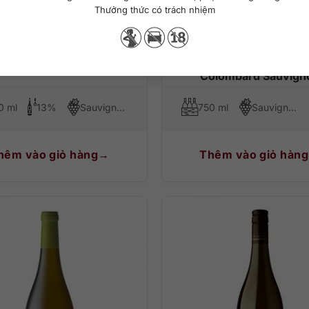
Thưởng thức có trách nhiệm
000
₫
317.000
₫
e Francois Crochet Exils
Rượu vang Pháp Colom
Colombard Sauvign
0 ml
13%
Sauvignon Blanc
750 ml
Sauvignon Blanc, Colombard
hêm vào giỏ hàng
Thêm vào giỏ hàng