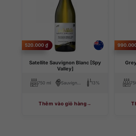
520.000
₫
990.00
Satellite Sauvignon Blanc [Spy
Grey
Valley]
750 ml
Sauvignon Blanc
13%
75
Thêm vào giỏ hàng
T