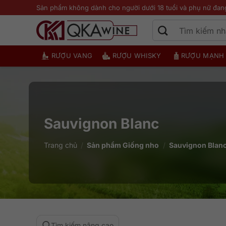
Bỏ
Sản phẩm không dành cho người dưới 18 tuổi và phụ nữ đan
qua
nội
dung
RƯỢU VANG
RƯỢU WHISKY
RƯỢU MẠNH
Sauvignon Blanc
Trang chủ
/
Sản phẩm Giống nho
/
Sauvignon Blan
Tìm kiếm nâng cao