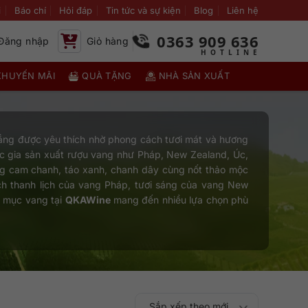
i
Báo chí
Hỏi đáp
Tin tức và sự kiện
Blog
Liên hệ
0363 909 636
Đăng nhập
Giỏ hàng
KHUYẾN MÃI
QUÀ TẶNG
NHÀ SẢN XUẤT
ắng được yêu thích nhờ phong cách tươi mát và hương
uốc gia sản xuất rượu vang như Pháp, New Zealand, Úc,
g cam chanh, táo xanh, chanh dây cùng nốt thảo mộc
ch thanh lịch của vang Pháp, tươi sáng của vang New
h mục vang tại
QKAWine
mang đến nhiều lựa chọn phù
Sắp xếp theo mới
Sắp xếp theo