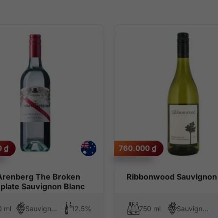
0
₫
760.000
₫
Arenberg The Broken
Ribbonwood Sauvignon
hplate Sauvignon Blanc
0 ml
Sauvignon Blanc
12.5%
750 ml
Sauvignon Blanc