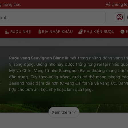
g mang thai.
Về chúng tô
RƯỢU NHẸ
BIA NHẬP KHẨU
PHỤ KIỆN RƯỢU
Rượu vang Sauvignon Blanc
là một trong những dòng vang tr
vị sống động. Giống nho này được trồng rộng rãi tại nhiều q
Mỹ và Chile. Vang từ nho Sauvignon Blanc thường mang hươn
đặc trưng. Tùy theo vùng trồng, rượu có thể mang phong cá
c
Zealand hoặc đậm đà hơn từ vang California và vang Úc. Dan
hợp cho bữa ăn, tiệc nhẹ hoặc làm quà tặng.
Xem thêm