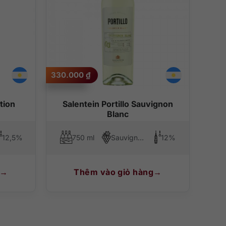
330.000
₫
tion
Salentein Portillo Sauvignon
Blanc
12,5%
750 ml
Sauvignon Blanc
12%
Thêm vào giỏ hàng