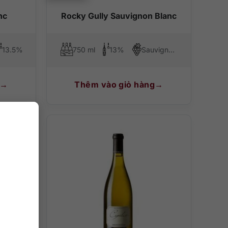
nc
Rocky Gully Sauvignon Blanc
13.5%
750 ml
13%
Sauvignon Blanc
Thêm vào giỏ hàng