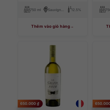
750 ml
Sauvignon Blanc
12.5%
75
Thêm vào giỏ hàng
T
650.000
₫
650.00