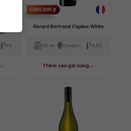
1.860.000
₫
belle
Gerard Bertrand Cigalus White
on
11%
750 ml
Chardonnay, Viognier, Sauvignon Blanc
14.5%
Thêm vào giỏ hàng