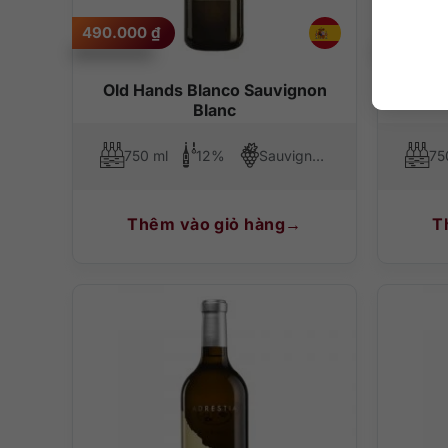
490.000
₫
2.090.
Old Hands Blanco Sauvignon
Domain
Blanc
750 ml
12%
Sauvignon Blanc
75
Thêm vào giỏ hàng
T