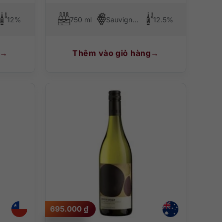
12%
750 ml
Sauvignon Blanc
12.5%
Thêm vào giỏ hàng
695.000
₫