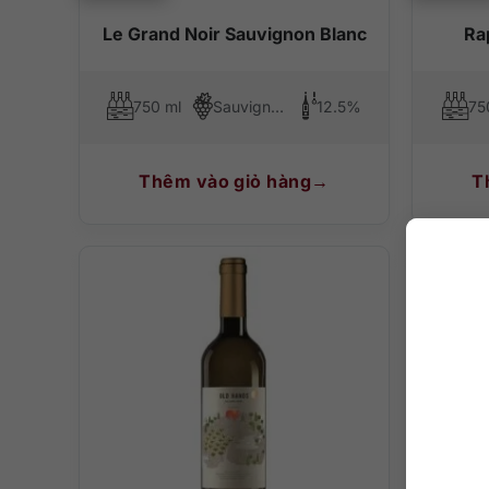
Le Grand Noir Sauvignon Blanc
Ra
750 ml
Sauvignon Blanc
12.5%
75
Thêm vào giỏ hàng
T