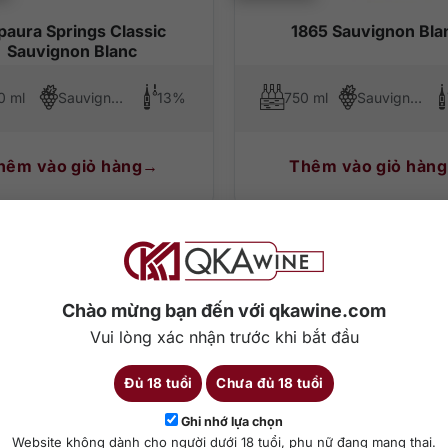
paura Springs Classic
1865 Sauvignon Bla
Sauvignon Blanc
0 ml
Sauvignon Blanc
13%
750 ml
Sauvignon Blanc
hêm vào giỏ hàng
Thêm vào giỏ hàng
Chào mừng bạn đến với qkawine.com
Vui lòng xác nhận trước khi bắt đầu
Đủ 18 tuổi
Chưa đủ 18 tuổi
Ghi nhớ lựa chọn
Website không dành cho người dưới 18 tuổi, phụ nữ đang mang thai.