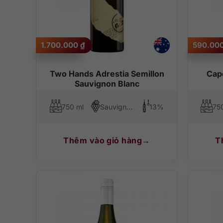
1.700.000
₫
590.00
Two Hands Adrestia Semillon
Cap
Sauvignon Blanc
750 ml
Sauvignon Blanc, Semillon
13%
75
Thêm vào giỏ hàng
T