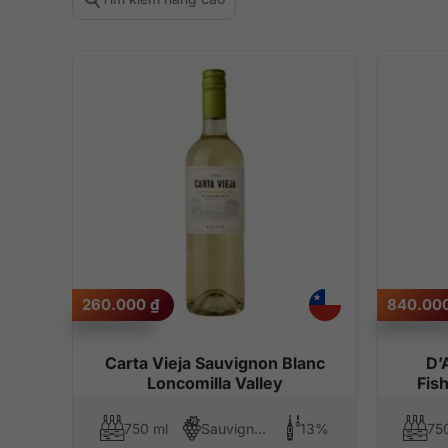
260.000
₫
840.00
Carta Vieja Sauvignon Blanc
D’
Loncomilla Valley
Fis
750 ml
Sauvignon Blanc
13%
75