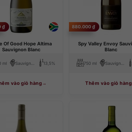
0
₫
880.000
₫
e Of Good Hope Altima
Spy Valley Envoy Sauv
Sauvignon Blanc
Blanc
0 ml
Sauvignon Blanc
13,5%
750 ml
Sauvignon Blanc
hêm vào giỏ hàng
Thêm vào giỏ hàng