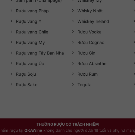
Sâm panh (Champage)
Whiskey Mỹ
Rượu vang Pháp
Whisky Nhật
Rượu vang Ý
Whiskey Ireland
Rượu vang Chile
Rượu Vodka
Rượu vang Mỹ
Rượu Cognac
Rượu vang Tây Ban Nha
Rượu Gin
Rượu vang Úc
Rượu Absinthe
Rượu Soju
Rượu Rum
Rượu Sake
Tequila
THƯỞNG RƯỢU CÓ TRÁCH NHIỆM
phẩm rượu tại
QKAWine
không dành cho người dưới 18 tuổi và phụ nữ mang