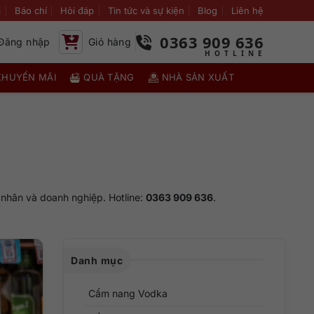
i
Báo chí
Hỏi đáp
Tin tức và sự kiện
Blog
Liên hệ
0363 909 636
Đăng nhập
Giỏ hàng
KHUYẾN MÃI
QUÀ TẶNG
NHÀ SẢN XUẤT
nhân và doanh nghiệp. Hotline:
0363 909 636
.
Danh mục
Cẩm nang Vodka