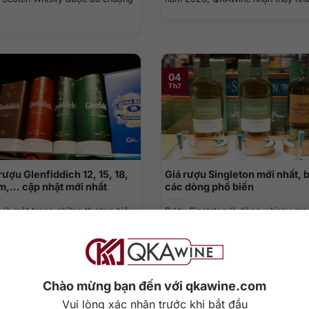
04
Th7
rượu Glenfiddich 12, 15, 18,
Giá rượu Singleton mới nhất, 
ăm,… cập nhật mới nhất
các dòng phổ biến
h là một trong những thương hiệu
Rượu Singleton là dòng whisky mạ
tland được phân phối rộng khắp
đơn cất nổi tiếng với hương vị dễ...
Chào mừng bạn đến với qkawine.com
20
Vui lòng xác nhận trước khi bắt đầu