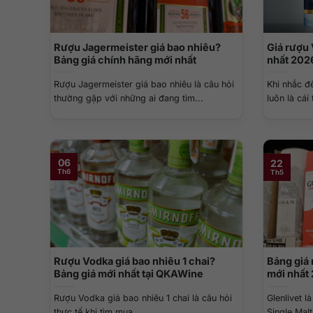
Rượu Jagermeister giá bao nhiêu?
Giá rượu 
Bảng giá chính hãng mới nhất
nhất 202
Rượu Jagermeister giá bao nhiêu là câu hỏi
Khi nhắc đ
thường gặp với những ai đang tìm...
luôn là cái
06
22
Th6
Th5
Rượu Vodka giá bao nhiêu 1 chai?
Bảng giá 
Bảng giá mới nhất tại QKAWine
mới nhất
Rượu Vodka giá bao nhiêu 1 chai là câu hỏi
Glenlivet 
thực tế khi tìm mua...
Single Mal