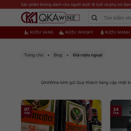
Bỏ
Sản phẩm không dành cho người dưới 18 tuổi và phụ nữ đan
qua
nội
dung
RƯỢU VANG
RƯỢU WHISKY
RƯỢU MẠNH
Trang chủ
»
Blog
»
Giá rượu ngoại
QKAWine kính gửi Quý Khách hàng cập nhật bản
07
24
Th6
Th4