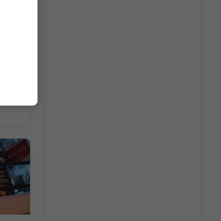
ãng mới
ác phiên
tâm hàng