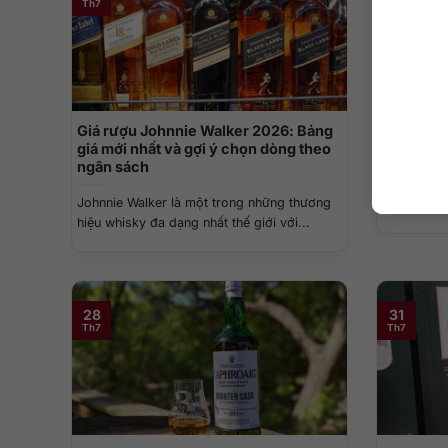
Th7
Th7
Giá rượu Johnnie Walker 2026: Bảng
Giá rượu B
giá mới nhất và gợi ý chọn dòng theo
nhất 2026
ngân sách
Giá rượu Ba
Johnnie Walker là một trong những thương
quan tâm k
hiệu whisky đa dạng nhất thế giới với...
28
31
Th7
Th7