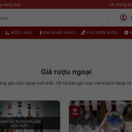
g mang thai.
Về chúng tô
RƯỢU NHẸ
BIA NHẬP KHẨU
PHỤ KIỆN RƯỢU
Giá rượu ngoại
g giá rượu ngoại mới nhất. Hỗ trợ báo giá rượu cho khách hàng cá 
19
Th5