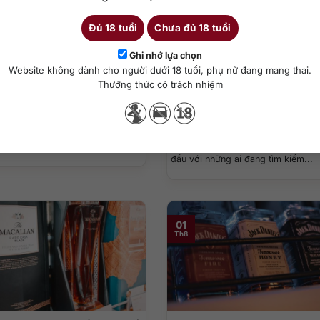
Th7
Đủ 18 tuổi
Chưa đủ 18 tuổi
Ghi nhớ lựa chọn
Website không dành cho người dưới 18 tuổi, phụ nữ đang mang thai.
Thưởng thức có trách nhiệm
allantine’s 12, 17, 21, 30 mới
Giá rượu Glenfarclas chính h
, mua ở đâu uy tín?
nhất 2026: Cập nhật chi tiết c
bản
llantine’s là chủ đề luôn được
Giá rượu Glenfarclas là mối quan 
hi bạn đang tìm kiếm...
đầu với những ai đang tìm kiếm...
01
Th8