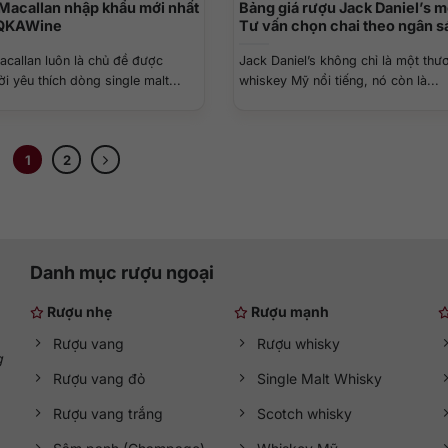
 Macallan nhập khẩu mới nhất
Bảng giá rượu Jack Daniel’s m
 QKAWine
Tư vấn chọn chai theo ngân s
acallan luôn là chủ đề được
Jack Daniel’s không chỉ là một thư
i yêu thích dòng single malt...
whiskey Mỹ nổi tiếng, nó còn là...
1
2
Danh mục rượu ngoại
Rượu nhẹ
Rượu mạnh
Rượu vang
Rượu whisky
g
Rượu vang đỏ
Single Malt Whisky
Rượu vang trắng
Scotch whisky