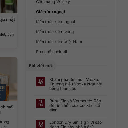
Cẩm nang Whisky
Giá rượu ngoại
Cập nhật
Kiến thức rượu ngoại
Kiến thức rượu vang
lut, bạn
Kiến thức rượu Việt Nam
Pha chế cocktail
Bài viết mới
Khám phá Smirnoff Vodka:
12
Thương hiệu Vodka Nga nổi
Th6
tiếng toàn cầu
Không
có
Rượu Gin và Vermouth: Cặp
bình
11
luận
đôi linh hồn của cocktail cổ
Th6
ach mới
ở
điển
Khám
g
phá
Không
Smirnoff
có
Vodka:
London Dry Gin là gì? Vì sao
 trong
bình
Thương
10
luận
hiệu
dòng Gin này phổ biến?
Th6
cầu...
ở