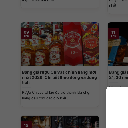
nhất...
09
11
Th6
Th6
Bảng giá rượu Chivas chính hãng mới
Bảng giá 
nhất 2026: Chi tiết theo dòng và dung
21, 30 n
tích
Glenfiddic
Rượu Chivas từ lâu đã trở thành lựa chọn
whisky Sco
hàng đầu cho các dịp biếu...
thế...
17
15