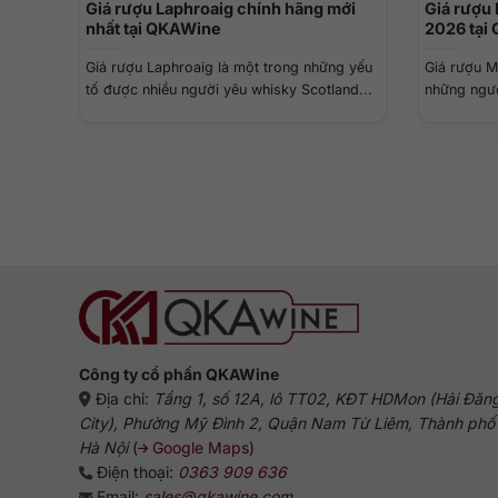
Giá rượu Laphroaig chính hãng mới
Giá rượu
nhất tại QKAWine
2026 tại
Giá rượu Laphroaig là một trong những yếu
Giá rượu M
tố được nhiều người yêu whisky Scotland...
những ngườ
Công ty cổ phần QKAWine
Địa chỉ:
Tầng 1, số 12A, lô TT02, KĐT HDMon (Hải Đăn
City), Phường Mỹ Đình 2, Quận Nam Từ Liêm, Thành phố
Hà Nội
(
Google Maps
)
Điện thoại:
0363 909 636
Email:
sales@qkawine.com