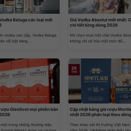
Vodka Beluga các loại mới
Giá Vodka Absolut mới nhất: 
6
chi tiết từng dòng 2026
ến vodka cao cấp, Vodka Beluga
Khi chọn mua một chai Vodka Abso
 tên nổi bật hàng...
không chỉ sở hữu một món đồ...
26
Th5
rượu Glenlivet mọi phiên bản
Cập nhật bảng giá rượu Mortl
 2026
nhất 2026 phân loại theo dòn
là một trong những thương hiệu
Theo khảo sát thị trường Việt Nam
t Scotch Whisky được ưa chuộng
năm 2026, QKAWine nhận thấy nhu 