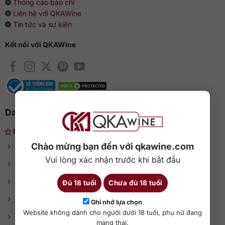
Thông cáo báo chí
Liên hệ với QKAWine
Tin tức và sự kiện
Kết nối với QKAWine
Danh mục rượu ngoại
Rượu nhẹ
Chào mừng bạn đến với qkawine.com
Rượu vang
Rượu vang Chile
Vui lòng xác nhận trước khi bắt đầu
Rượu vang đỏ
Rượu vang Mỹ
Rượu vang trắng
Rượu vang Tây Ban Nha
Đủ 18 tuổi
Chưa đủ 18 tuổi
Sâm panh (Champage)
Rượu vang Úc
Ghi nhớ lựa chọn
Website không dành cho người dưới 18 tuổi, phụ nữ đang
Rượu vang Pháp
Rượu Soju
mang thai.