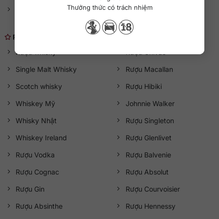
Thưởng thức có trách nhiệm
Rượu vang Ý
Rượu Sake
Rượu mạnh
Thương hiệu nổi bật
Rượu whisky
Rượu Chivas
Single Malt Whisky
Rượu Macallan
Scotch whisky
Rượu Hibiki
Whiskey Mỹ
Johnnie Walker
Whisky Nhật
Rượu Singleton
Whiskey Ireland
Rượu Glenlivet
Rượu Vodka
Rượu Balvenie
Rượu Cognac
Rượu Absolut
Rượu Gin
Rượu Courvoisier
Rượu Absinthe
Rượu Hennessy