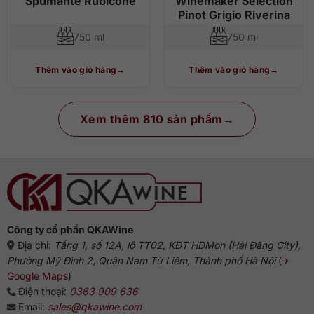
Spumante Rubicone
Winemaker Selection
Pinot Grigio Riverina
750 ml
750 ml
Thêm vào giỏ hàng
Thêm vào giỏ hàng
Xem thêm 810 sản phẩm
Công ty cổ phần QKAWine
Địa chỉ:
Tầng 1, số 12A, lô TT02, KĐT HDMon (Hải Đăng City),
Phường Mỹ Đình 2, Quận Nam Từ Liêm, Thành phố Hà Nội
(
Google Maps
)
Điện thoại:
0363 909 636
Email:
sales@qkawine.com