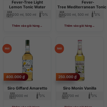
Fever-Tree Light
Fever-
Lemon Tonic Water
Tree Mediterranean Tonic
200 ml, 500 ml
0%
200 ml, 500 ml
0%
Thêm vào giỏ hàng
Thêm vào giỏ hàng
Mới
Mới
400.000
₫
250.000
₫
Siro Giffard Amaretto
Siro Monin Vanilla
1000 ml
0%
700 ml
0%