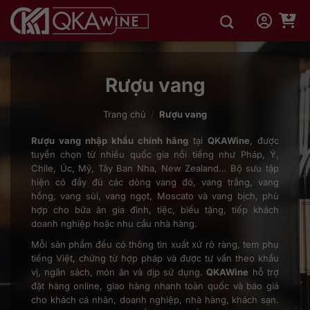
Bỏ
qua
nội
dung
Rượu vang
Trang chủ
/
Rượu vang
Rượu vang nhập khẩu chính hãng
tại
QKAWine
, được
tuyển chọn từ nhiều quốc gia nổi tiếng như Pháp, Ý,
Chile, Úc, Mỹ, Tây Ban Nha, New Zealand… Bộ sưu tập
hiện có đầy đủ các dòng vang đỏ, vang trắng, vang
hồng, vang sủi, vang ngọt, Moscato và vang bịch, phù
hợp cho bữa ăn gia đình, tiệc, biếu tặng, tiếp khách
doanh nghiệp hoặc nhu cầu nhà hàng.
Mỗi sản phẩm đều có thông tin xuất xứ rõ ràng, tem phụ
tiếng Việt, chứng từ hợp pháp và được tư vấn theo khẩu
vị, ngân sách, món ăn và dịp sử dụng.
QKAWine
hỗ trợ
đặt hàng online, giao hàng nhanh toàn quốc và báo giá
cho khách cá nhân, doanh nghiệp, nhà hàng, khách sạn.