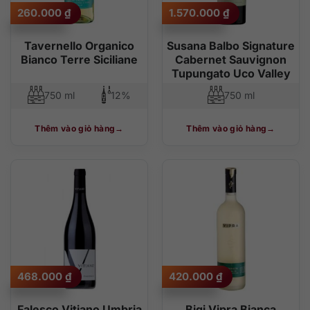
260.000
₫
1.570.000
₫
Tavernello Organico
Susana Balbo Signature
Bianco Terre Siciliane
Cabernet Sauvignon
Tupungato Uco Valley
750 ml
12%
750 ml
Thêm vào giỏ hàng
Thêm vào giỏ hàng
468.000
₫
420.000
₫
Falesco Vitiano Umbria
Bigi Vipra Bianca