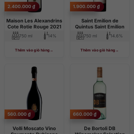
2.400.000
₫
1.900.000
₫
Maison Les Alexandrins
Saint Emilion de
Cote Rotie Rouge 2021
Quintus Saint Emilion
750 ml
14%
750 ml
14.6%
Thêm vào giỏ hàng
Thêm vào giỏ hàng
560.000
₫
660.000
₫
Volli Moscato Vino
De Bortoli DB