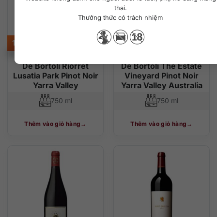
thai.
Thưởng thức có trách nhiệm
1.980.000
₫
1.200.000
₫
De Bortoli Riorret
De Bortoli The Estate
Lusatia Park Pinot Noir
Vineyard Pinot Noir
Yarra Valley
Yarra Valley Australia
750 ml
750 ml
Thêm vào giỏ hàng
Thêm vào giỏ hàng