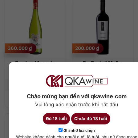
360.000
₫
200.000
₫
Besitos Moscato
De Bortoli Melba
Valencia
Reserve Cabernet
Sauvignon Yarra Valley
750 ml
11%
750 ml
Chào mừng bạn đến với qkawine.com
Thêm vào giỏ hàng
Thêm vào giỏ hàng
Vui lòng xác nhận trước khi bắt đầu
Đủ 18 tuổi
Chưa đủ 18 tuổi
Ghi nhớ lựa chọn
Website không dành cho người dưới 18 tuổi, phụ nữ đang mang