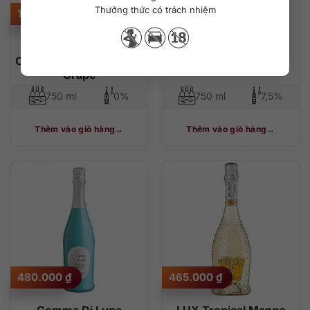
Thưởng thức có trách nhiệm
165.000
₫
690.000
₫
Vang nổ không độ
Capetta Mr Klups
Chamdor Sparkling Red
Moscato Spumante
Grape
750 ml
0%
750 ml
7,5%
Thêm vào giỏ hàng
Thêm vào giỏ hàng
480.000
₫
465.000
₫
Gemma Di Luna
LUX Tropical Mango