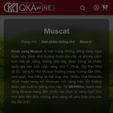
Bỏ
qua
nội
dung
Muscat
Trang chủ
/
Sản phẩm Giống nho
/
Muscat
Rượu vang Muscat
là một trong những dòng vang ngọt
được yêu thích nhờ hương thơm trái cây và phong cách
tươi mát dễ uống. Giống nho này được trồng tại nhiều
quốc gia sản xuất rượu vang như Ý, Pháp, Tây Ban Nha
và Úc. Vang từ nho Muscat thường mang hương đào chín,
cam quýt, hoa trắng và mật ong nhẹ. Nhiều chai Moscato
d’Asti hoặc vang nổ Moscato nổi tiếng trên thị trường
được sản xuất từ giống nho này. Tại
QKAWine
, danh mục
vang Muscat mang đến nhiều lựa chọn từ vang ngọt nhẹ
cho bữa tiệc đến những chai vang nổ phù hợp cho các
dịp đặc biệt.