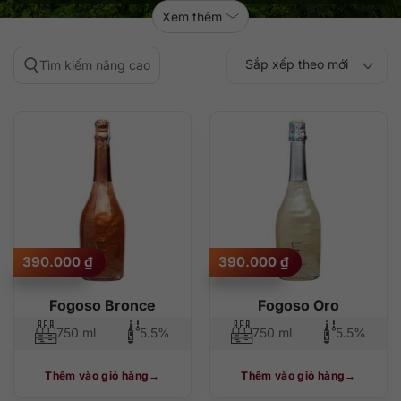
Xem thêm
Sắp xếp theo mới
Tìm kiếm nâng cao
Sắp xếp theo
Sắp xếp theo mức
nhất
Sắp xếp theo giá:
Sắp xếp theo giá:
độ phổ biến
thấp đến cao
cao đến thấp
390.000
₫
390.000
₫
Fogoso Bronce
Fogoso Oro
750 ml
5.5%
750 ml
5.5%
Thêm vào giỏ hàng
Thêm vào giỏ hàng