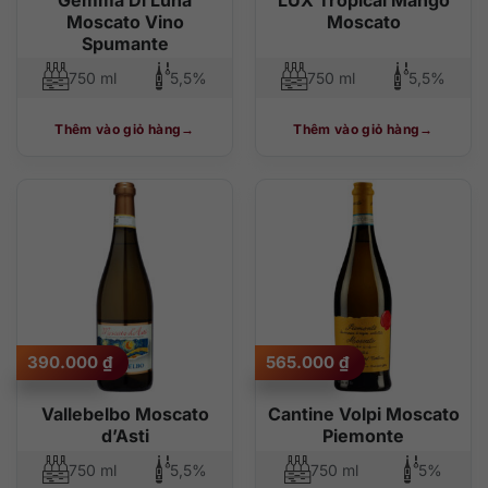
Moscato Vino
Moscato
Spumante
750 ml
5,5%
750 ml
5,5%
Thêm vào giỏ hàng
Thêm vào giỏ hàng
390.000
₫
565.000
₫
Vallebelbo Moscato
Cantine Volpi Moscato
d’Asti
Piemonte
750 ml
5,5%
750 ml
5%