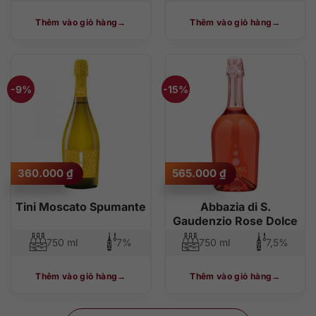
Thêm vào giỏ hàng
Thêm vào giỏ hàng
-9%
-15%
Giá
Giá
Giá
Giá
360.000
₫
565.000
₫
gốc
hiện
gốc
hiện
là:
tại
là:
tại
395.000 ₫.
là:
665.000 ₫.
là:
Tini Moscato Spumante
Abbazia di S.
360.000 ₫.
565.000 ₫.
Gaudenzio Rose Dolce
750 ml
7%
750 ml
7,5%
Thêm vào giỏ hàng
Thêm vào giỏ hàng