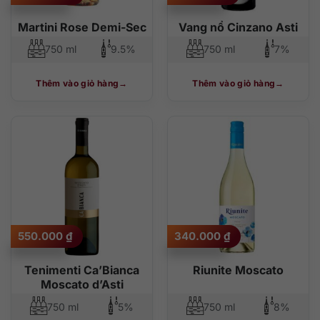
Martini Rose Demi-Sec
Vang nổ Cinzano Asti
750 ml
9.5%
750 ml
7%
Thêm vào giỏ hàng
Thêm vào giỏ hàng
550.000
₫
340.000
₫
Tenimenti Ca’Bianca
Riunite Moscato
Moscato d’Asti
750 ml
5%
750 ml
8%