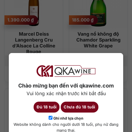
1.390.000
₫
185.000
₫
Marcel Deiss
Vang nổ không độ
Langenberg Cru
Chamdor Sparkling
d’Alsace La Colline
White Grape
Rouge
750 ml
13,5%
750 ml
0%
Thêm vào giỏ hàng
Thêm vào giỏ hàng
Chào mừng bạn đến với qkawine.com
Vui lòng xác nhận trước khi bắt đầu
Đủ 18 tuổi
Chưa đủ 18 tuổi
Ghi nhớ lựa chọn
Website không dành cho người dưới 18 tuổi, phụ nữ đang
mang thai.