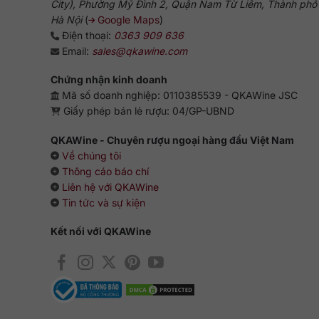
City), Phường Mỹ Đình 2, Quận Nam Từ Liêm, Thành phố
Hà Nội
(
Google Maps
)
Điện thoại:
0363 909 636
Email:
sales@qkawine.com
Chứng nhận kinh doanh
Mã số doanh nghiệp: 0110385539 - QKAWine JSC
Giấy phép bán lẻ rượu: 04/GP-UBND
QKAWine - Chuyên rượu ngoại hàng đầu Việt Nam
Về chúng tôi
Thông cáo báo chí
Liên hệ với QKAWine
Tin tức và sự kiện
Kết nối với QKAWine