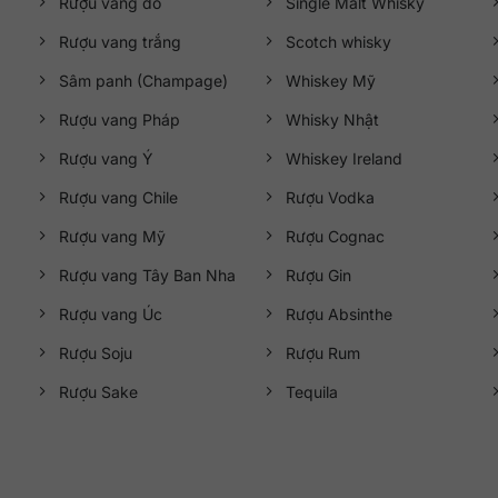
Rượu vang đỏ
Single Malt Whisky
Rượu vang trắng
Scotch whisky
Sâm panh (Champage)
Whiskey Mỹ
Rượu vang Pháp
Whisky Nhật
Rượu vang Ý
Whiskey Ireland
Rượu vang Chile
Rượu Vodka
Rượu vang Mỹ
Rượu Cognac
Rượu vang Tây Ban Nha
Rượu Gin
Rượu vang Úc
Rượu Absinthe
Rượu Soju
Rượu Rum
Rượu Sake
Tequila