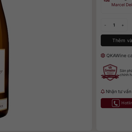
Marcel Dei
Marcel Deiss Lan
Thêm và
QKAWine ca
Sản p
chính 
Nhận tư vấn
Hotli