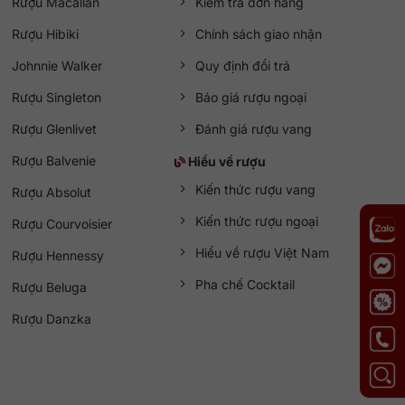
Rượu Macallan
Kiểm tra đơn hàng
Rượu Hibiki
Chính sách giao nhận
Johnnie Walker
Quy định đổi trả
Rượu Singleton
Báo giá rượu ngoại
Rượu Glenlivet
Đánh giá rượu vang
Rượu Balvenie
Hiểu về rượu
Kiến thức rượu vang
Rượu Absolut
Kiến thức rượu ngoại
Rượu Courvoisier
Hiểu về rượu Việt Nam
Rượu Hennessy
Pha chế Cocktail
Rượu Beluga
Rượu Danzka