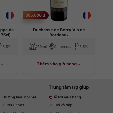
nhận được hương vị trái cây tươi mát, nhẹ nhàng và tinh
395.000
₫
ouge
c loại bánh, thịt đỏ hoặc những món ăn truyền thống
ippe de
Duchesse de Berry Vin de
 75cl]
Bordeaux
13,5%
750 ml
Cabernet Sauvignon, Merlot
13,5%
Thêm vào giỏ hàng
Trung tâm trợ giúp
Thương hiệu nổi bật
Hỗ trợ mua hàng
Rượu Chivas
Hỏi và đáp