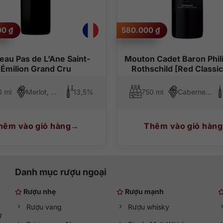
ơng vị của rượu vang cũng khá đa dạng. Khi thưởng thức bạn sẽ cảm 
 mật ong ngọt lịm.
00
₫
580.000
₫
ss Langenberg Cru d’Alsace La Colline R
hất. Bạn nên kết hợp các món ăn đặc sản của Pháp như gan ngỗng, cá
teau Pas de L’Ane Saint-
Mouton Cadet Baron Phil
, gà…
Émilion Grand Cru
Rothschild [Red Classic
0 ml
Merlot, Cabernet Franc
13,5%
750 ml
Cabernet Sauvignon, Merlot, Cabernet Franc
hêm vào giỏ hàng
Thêm vào giỏ hàng
Danh mục rượu ngoại
Rượu nhẹ
Rượu mạnh
Rượu vang
Rượu whisky
g