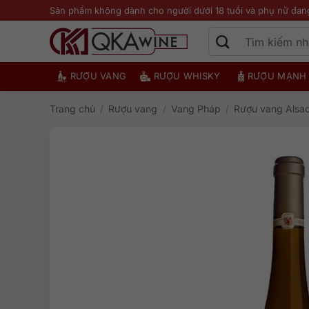
Bỏ
Sản phẩm không dành cho người dưới 18 tuổi và phụ nữ đan
qua
nội
dung
RƯỢU VANG
RƯỢU WHISKY
RƯỢU MẠNH
Trang chủ
/
Rượu vang
/
Vang Pháp
/
Rượu vang Alsa