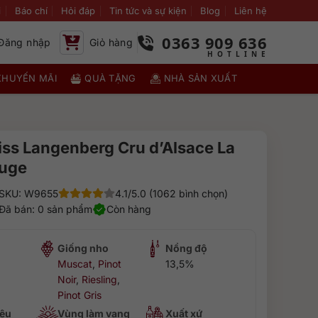
i
Báo chí
Hỏi đáp
Tin tức và sự kiện
Blog
Liên hệ
0363 909 636
Đăng nhập
Giỏ hàng
KHUYẾN MÃI
QUÀ TẶNG
NHÀ SẢN XUẤT
iss Langenberg Cru d’Alsace La
ouge
SKU: W9655
4.1/5.0 (1062 bình chọn)
Đã bán: 0 sản phẩm
Còn hàng
Giống nho
Nồng độ
Muscat
,
Pinot
13,5%
Noir
,
Riesling
,
Pinot Gris
ệu
Vùng làm vang
Xuất xứ