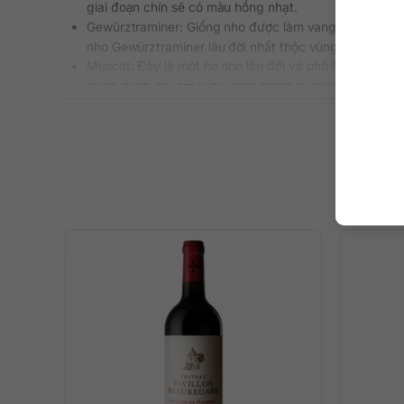
giai đoạn chín sẽ có màu hồng nhạt.
Gewürztraminer: Giống nho được làm vang trắng với vỏ
nho Gewürztraminer lâu đời nhất thộc vùng Pfalz của 
Muscat: Đây là một họ nho lâu đời và phổ biến trên th
được dùng để làm rượu vang trắng là chủ yếu.
Thông tin chi tiết rượu Marcel De
Xuất xứ: Pháp
Thương hiệu: Domaine Marcel Deiss
Vùng làm vang: Alsace
Loại vang: Rượu vang trắng
Giống nho: Riesling, Pinot Noir, Pinot Gris, Gewürztram
Nồng độ: 13,5%
Dung tích: 750 ml
Màu sắc: Màu vàng nhạt
Nhiệt độ phục vụ: Vang sẽ ngon nhất khi uống ở nhiệt
Quy cách: Thùng 6 chai
Mô tả hương vị Marcel Deiss Lange