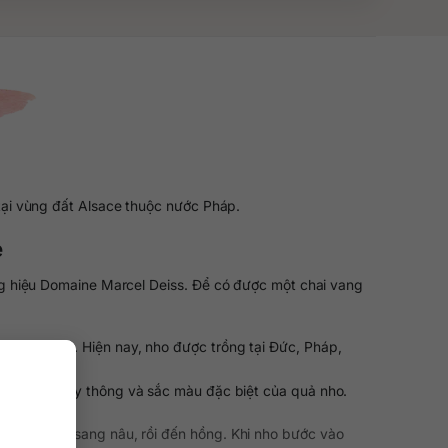
tại vùng đất Alsace thuộc nước Pháp.
e
g hiệu Domaine Marcel Deiss. Để có được một chai vang
 độ axit cao. Hiện nay, nho được trồng tại Đức, Pháp,
c cụm trên cây thông và sắc màu đặc biệt của quả nho.
ừ xanh xám, sang nâu, rồi đến hồng. Khi nho bước vào