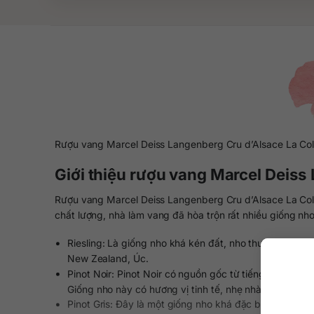
Rượu vang Marcel Deiss Langenberg Cru d’Alsace La Coll
Giới thiệu rượu vang Marcel Deiss
Rượu vang Marcel Deiss Langenberg Cru d’Alsace La Col
chất lượng, nhà làm vang đã hòa trộn rất nhiều giống nho
Riesling: Là giống nho khá kén đất, nho thường chỉ th
New Zealand, Úc.
Pinot Noir: Pinot Noir có nguồn gốc từ tiếng Pháp có
Giống nho này có hương vị tinh tế, nhẹ nhàng, dễ uố
Pinot Gris: Đây là một giống nho khá đặc biệt, bởi m