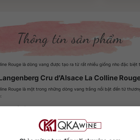
Thông tin sản phẩm
ine Rouge là dòng vang được tạo ra từ rất nhiều giống nho đặc biệt 
 Langenberg Cru d’Alsace La Colline Roug
line Rouge là một trong những dòng vang trắng nổi bật đến từ thươn
:
ích hợp để trồng ở những khu vực có khí hậu mát mẽ. Khi chín, nho có
 nghĩa là cây thông và màu đen. Điều này để chỉ cho hình nón của cá
ng cho người mới bắt đầu thưởng vang.
àu sắc của nho sẽ được thay đổi theo mùa. Sắc màu liên tiếp chuyển t