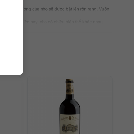
khi đó mùi hương của nho sẽ được bật lên rộn ràng. Vườn
Lạp La Mã. Hiện nay, nho có nhiều biến thể khác nhau,
uge