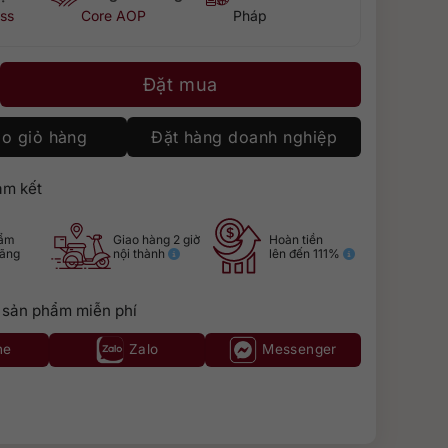
ss
Core AOP
Pháp
genberg Cru d’Alsace La Colline Rouge số lượng
Đặt mua
o giỏ hàng
Đặt hàng doanh nghiệp
m kết
hẩm
Giao hàng 2 giờ
Hoàn tiền
hãng
nội thành
lên đến 111%
 sản phẩm miễn phí
ne
Zalo
Messenger