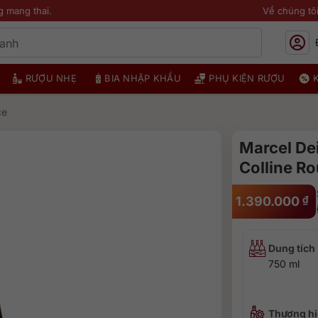
g mang thai.
Về chúng tô
RƯỢU NHẸ
BIA NHẬP KHẨU
PHỤ KIỆN RƯỢU
ce
Marcel De
Colline R
1.390.000
₫
Dung tích
750 ml
Thương hi