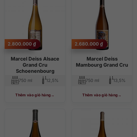
độ phổ biến
thấp đến cao
cao đến thấp
2.800.000
₫
2.680.000
₫
Marcel Deiss Alsace
Marcel Deiss
Grand Cru
Mambourg Grand Cru
Schoenenbourg
750 ml
12,5%
750 ml
13,5%
Thêm vào giỏ hàng
Thêm vào giỏ hàng