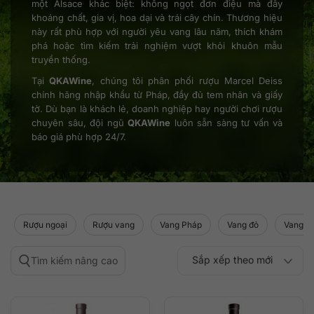
một Alsace khác biệt: không ngọt đơn điệu mà đầy
khoáng chất, gia vị, hoa dại và trái cây chín. Thương hiệu
này rất phù hợp với người yêu vang lâu năm, thích khám
phá hoặc tìm kiếm trải nghiệm vượt khỏi khuôn mẫu
truyền thống.
Tại
QKAWine
, chúng tôi phân phối rượu Marcel Deiss
chính hãng nhập khẩu từ Pháp, đầy đủ tem nhãn và giấy
tờ. Dù bạn là khách lẻ, doanh nghiệp hay người chơi rượu
chuyên sâu, đội ngũ
QKAWine
luôn sẵn sàng tư vấn và
báo giá phù hợp 24/7.
Rượu ngoại
Rượu vang
Vang Pháp
Vang đỏ
Vang tr
Sắp xếp theo mới
Tìm kiếm nâng cao
Sắp xếp theo
Sắp xếp theo mức
nhất
Sắp xếp theo giá:
Sắp xếp theo giá: