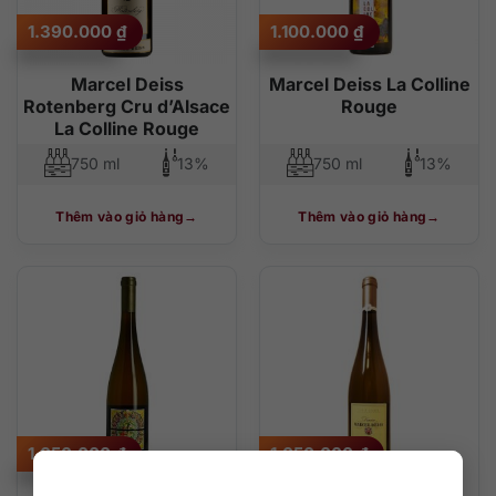
1.390.000
₫
1.100.000
₫
Marcel Deiss
Marcel Deiss La Colline
Rotenberg Cru d’Alsace
Rouge
La Colline Rouge
750 ml
13%
750 ml
13%
Thêm vào giỏ hàng
Thêm vào giỏ hàng
1.050.000
₫
1.050.000
₫