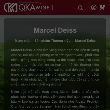
Bỏ
qua
nội
dung
Marcel Deiss
Trang chủ
/
Sản phẩm Thương hiệu
/
Marcel Deiss
Marcel Deiss
là nhà làm vang Pháp độc đáo đến từ vùng
Alsace, nổi bật với phong cách “
complantation
”, phối trộn
nhiều giống nho cùng trồng và thu hoạch trên một thửa
ruộng duy nhất. Với lịch sử hơn ba thế hệ, thương hiệu
này không chạy theo phân loại varietal đơn thuần mà tập
trung vào việc phản ánh thổ nhưỡng (terroir) một cách
thuần khiết nhất, tạo nên những chai rượu đầy cá tính, có
chiều sâu và đậm chất nghệ thuật.
Điểm đặc biệt của rượu vang Marcel Deiss là cấu trúc
phức hợp, hương vị phát triển theo thời gian trong ly, và
hậu vị kéo dài ấn tượng. Các dòng như Alsace Premier
Cru, Altenberg de Bergheim hay Schoffweg đều cho thấy