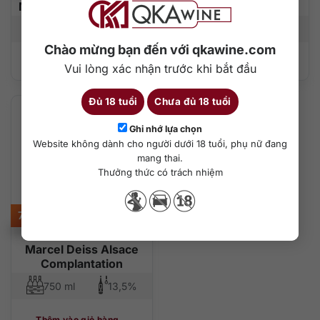
Marcel Deiss Berckem
Marcel Deiss Riesling
750 ml
13%
750 ml
13,5%
Chào mừng bạn đến với qkawine.com
Thêm vào giỏ hàng
Thêm vào giỏ hàng
Vui lòng xác nhận trước khi bắt đầu
Đủ 18 tuổi
Chưa đủ 18 tuổi
Ghi nhớ lựa chọn
Website không dành cho người dưới 18 tuổi, phụ nữ đang
mang thai.
Thưởng thức có trách nhiệm
750.000
₫
Marcel Deiss Alsace
Complantation
750 ml
13,5%
Thêm vào giỏ hàng