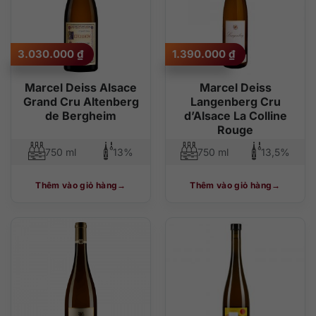
3.030.000
₫
1.390.000
₫
Marcel Deiss Alsace
Marcel Deiss
Grand Cru Altenberg
Langenberg Cru
de Bergheim
d’Alsace La Colline
Rouge
750 ml
13%
750 ml
13,5%
Thêm vào giỏ hàng
Thêm vào giỏ hàng