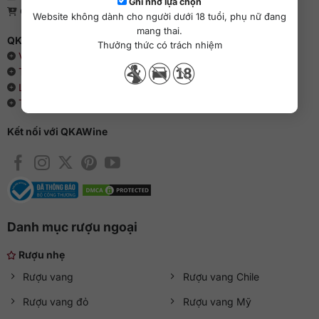
Ghi nhớ lựa chọn
Giấy phép bán lẻ rượu: 04/GP-UBND
Website không dành cho người dưới 18 tuổi, phụ nữ đang
mang thai.
QKAWine - Chuyên rượu ngoại hàng đầu Việt Nam
Thưởng thức có trách nhiệm
Về chúng tôi
Thông cáo báo chí
Liên hệ với QKAWine
Tin tức và sự kiện
Kết nối với QKAWine
Danh mục rượu ngoại
Rượu nhẹ
Rượu vang
Rượu vang Chile
Rượu vang đỏ
Rượu vang Mỹ