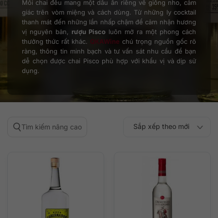
Mỗi chai đều mang một dấu ấn riêng về giống nho, cảm
giác trên vòm miệng và cách dùng. Từ những ly cocktail
thanh mát đến những lần nhấp chậm để cảm nhận hương
vị nguyên bản,
rượu Pisco
luôn mở ra một phong cách
thưởng thức rất khác.
QKAWine
chú trọng nguồn gốc rõ
ràng, thông tin minh bạch và tư vấn sát nhu cầu để bạn
dễ chọn được chai Pisco phù hợp với khẩu vị và dịp sử
dụng.
Sắp xếp theo mới
Tìm kiếm nâng cao
Sắp xếp theo
Sắp xếp theo mức
nhất
Sắp xếp theo giá:
Sắp xếp theo giá:
độ phổ biến
thấp đến cao
cao đến thấp