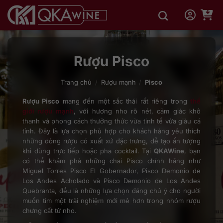
Bỏ
qua
nội
dung
Rượu Pisco
Trang chủ
/
Rượu mạnh
/
Pisco
Rượu Pisco
mang đến một sắc thái rất riêng trong
thế
giới rượu mạnh
, với hương nho rõ nét, cảm giác khô
thanh và phong cách thưởng thức vừa tinh tế vừa giàu cá
tính. Đây là lựa chọn phù hợp cho khách hàng yêu thích
những dòng rượu có xuất xứ đặc trưng, dễ tạo ấn tượng
khi dùng trực tiếp hoặc pha cocktail. Tại
QKAWine
, bạn
có thể khám phá những chai Pisco chính hãng như
Miguel Torres Pisco El Gobernador, Pisco Demonio de
Los Andes Acholado và Pisco Demonio de Los Andes
Quebranta, đều là những lựa chọn đáng chú ý cho người
muốn tìm một trải nghiệm mới mẻ hơn trong nhóm rượu
chưng cất từ nho.