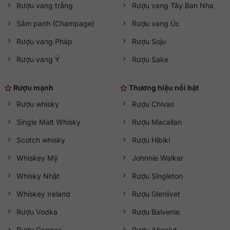
Rượu vang trắng
Rượu vang Tây Ban Nha
Sâm panh (Champage)
Rượu vang Úc
Rượu vang Pháp
Rượu Soju
Rượu vang Ý
Rượu Sake
Rượu mạnh
Thương hiệu nổi bật
Rượu whisky
Rượu Chivas
Single Malt Whisky
Rượu Macallan
Scotch whisky
Rượu Hibiki
Whiskey Mỹ
Johnnie Walker
Whisky Nhật
Rượu Singleton
Whiskey Ireland
Rượu Glenlivet
Rượu Vodka
Rượu Balvenie
Rượu Cognac
Rượu Absolut