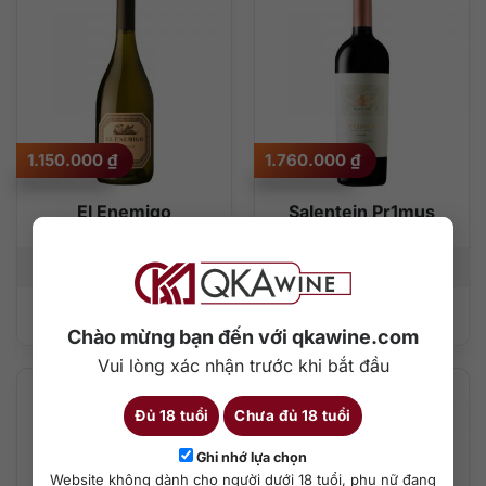
1.150.000
₫
1.760.000
₫
El Enemigo
Salentein Pr1mus
Chardonnay
Malbec
750 ml
13,5%
750 ml
14,5 %
Thêm vào giỏ hàng
Thêm vào giỏ hàng
Chào mừng bạn đến với qkawine.com
Vui lòng xác nhận trước khi bắt đầu
Đủ 18 tuổi
Chưa đủ 18 tuổi
Ghi nhớ lựa chọn
Website không dành cho người dưới 18 tuổi, phụ nữ đang