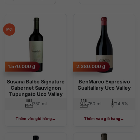
Sắp xếp theo mức
nhất
Sắp xếp theo giá:
Sắp xếp theo giá:
độ phổ biến
thấp đến cao
cao đến thấp
Mới
1.570.000
₫
2.380.000
₫
Susana Balbo Signature
BenMarco Expresivo
Cabernet Sauvignon
Gualtallary Uco Valley
Tupungato Uco Valley
750 ml
750 ml
14.5%
Thêm vào giỏ hàng
Thêm vào giỏ hàng