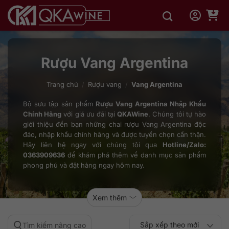
Bỏ
qua
nội
dung
Rượu Vang Argentina
Trang chủ
/
Rượu vang
/
Vang Argentina
Bộ sưu tập sản phẩm
Rượu Vang Argentina Nhập Khẩu
Chính Hãng
với giá ưu đãi tại
QKAWine
. Chúng tôi tự hào
giới thiệu đến bạn những chai rượu Vang Argentina độc
đáo, nhập khẩu chính hãng và được tuyển chọn cẩn thận.
Hãy liên hệ ngay với chúng tôi qua
Hotline/Zalo:
0363909636
để khám phá thêm về danh mục sản phẩm
phong phú và đặt hàng ngay hôm nay.
Xem thêm
Sắp xếp theo mới
Tìm kiếm nâng cao
Sắp xếp theo