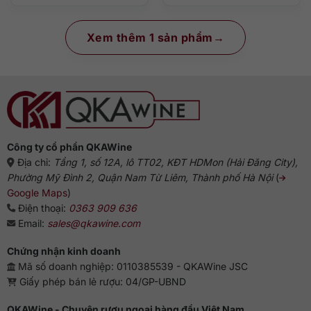
Xem thêm 1 sản phẩm
Công ty cổ phần QKAWine
Địa chỉ:
Tầng 1, số 12A, lô TT02, KĐT HDMon (Hải Đăng City),
Phường Mỹ Đình 2, Quận Nam Từ Liêm, Thành phố Hà Nội
(
Google Maps
)
Điện thoại:
0363 909 636
Email:
sales@qkawine.com
Chứng nhận kinh doanh
Mã số doanh nghiệp: 0110385539 - QKAWine JSC
Giấy phép bán lẻ rượu: 04/GP-UBND
QKAWine - Chuyên rượu ngoại hàng đầu Việt Nam