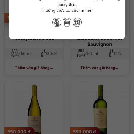
mang thai.
Thưởng thức có trách nhiệm
1.090.000
₫
560.000
₫
Salentein Single
Salentein Barrel
Vineyard Malbec
Selection Cabernet
Sauvignon
750 ml
13,5%
750 ml
14%
Thêm vào giỏ hàng
Thêm vào giỏ hàng
550.000
₫
550.000
₫