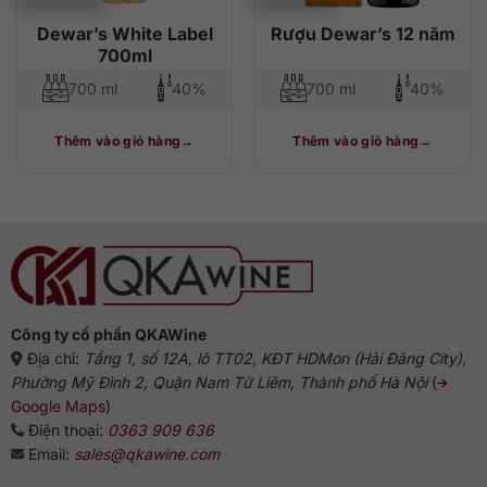
Dewar’s White Label
Rượu Dewar’s 12 năm
700ml
700 ml
40%
700 ml
40%
Thêm vào giỏ hàng
Thêm vào giỏ hàng
Công ty cổ phần QKAWine
Địa chỉ:
Tầng 1, số 12A, lô TT02, KĐT HDMon (Hải Đăng City),
Phường Mỹ Đình 2, Quận Nam Từ Liêm, Thành phố Hà Nội
(
Google Maps
)
Điện thoại:
0363 909 636
Email:
sales@qkawine.com