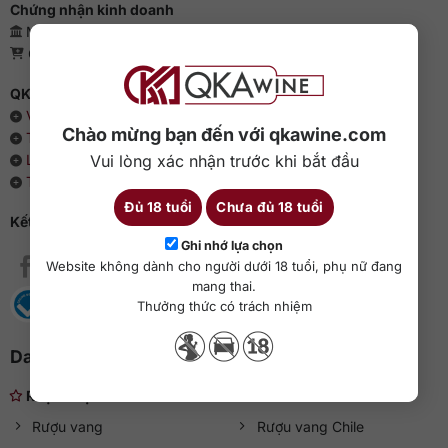
Chứng nhận kinh doanh
Mã số doanh nghiệp: 0110385539 - QKAWine JSC
Giấy phép bán lẻ rượu: 04/GP-UBND
QKAWine - Chuyên rượu ngoại hàng đầu Việt Nam
Về chúng tôi
Chào mừng bạn đến với qkawine.com
Thông cáo báo chí
Vui lòng xác nhận trước khi bắt đầu
Liên hệ với QKAWine
Tin tức và sự kiện
Đủ 18 tuổi
Chưa đủ 18 tuổi
Kết nối với QKAWine
Ghi nhớ lựa chọn
Website không dành cho người dưới 18 tuổi, phụ nữ đang
mang thai.
Thưởng thức có trách nhiệm
Danh mục rượu ngoại
Rượu nhẹ
Rượu vang
Rượu vang Chile