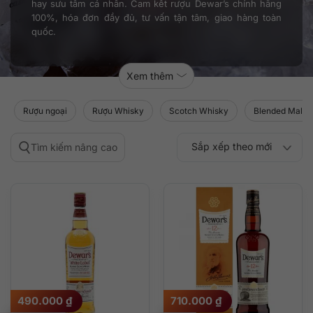
hay sưu tầm cá nhân. Cam kết rượu Dewar’s chính hãng
100%, hóa đơn đầy đủ, tư vấn tận tâm, giao hàng toàn
quốc.
Xem thêm
Rượu ngoại
Rượu Whisky
Scotch Whisky
Blended Malt 
Sắp xếp theo mới
Tìm kiếm nâng cao
Sắp xếp theo
Sắp xếp theo mức
nhất
Sắp xếp theo giá:
Sắp xếp theo giá:
độ phổ biến
thấp đến cao
cao đến thấp
490.000
₫
710.000
₫