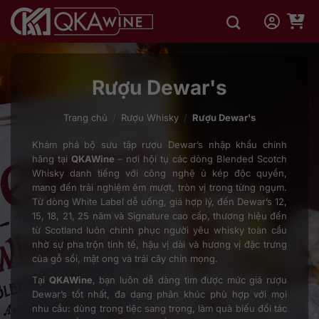
Bỏ
qua
nội
dung
Rượu Dewar's
Trang chủ
/
Rượu Whisky
/
Rượu Dewar's
Khám phá bộ sưu tập rượu Dewar’s nhập khẩu chính
hãng tại
QKAWine
– nơi hội tụ các dòng Blended Scotch
Whisky danh tiếng với công nghệ ủ kép độc quyền,
mang đến trải nghiệm êm mượt, tròn vị trong từng ngụm.
Từ dòng White Label dễ uống, giá hợp lý, đến Dewar’s 12,
15, 18, 21, 25 năm và Signature cao cấp, thương hiệu đến
từ Scotland luôn chinh phục người yêu whisky toàn cầu
nhờ sự pha trộn tinh tế, hậu vị dài và hương vị đặc trưng
của gỗ sồi, mật ong và trái cây chín mọng.
Tại
QKAWine
, bạn luôn dễ dàng tìm được mức giá rượu
Dewar’s tốt nhất, đa dạng phân khúc phù hợp với mọi
nhu cầu: dùng trong tiệc sang trọng, làm quà biếu đối tác