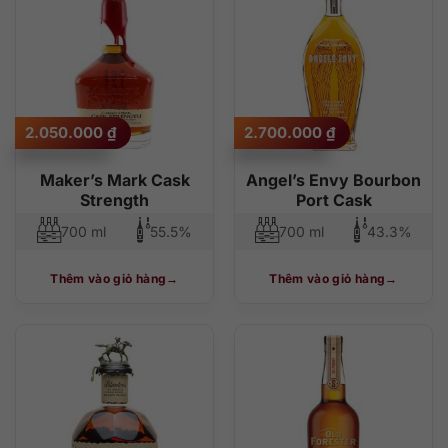
2.050.000
₫
2.700.000
₫
Maker’s Mark Cask
Angel’s Envy Bourbon
Strength
Port Cask
700 ml
55.5%
700 ml
43.3%
Thêm vào giỏ hàng
Thêm vào giỏ hàng