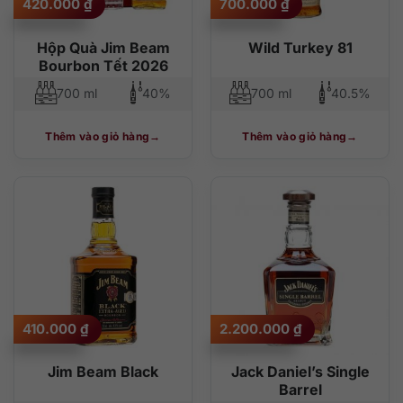
420.000
₫
700.000
₫
Hộp Quà Jim Beam
Wild Turkey 81
Bourbon Tết 2026
700 ml
40%
700 ml
40.5%
Thêm vào giỏ hàng
Thêm vào giỏ hàng
410.000
₫
2.200.000
₫
Jim Beam Black
Jack Daniel’s Single
Barrel