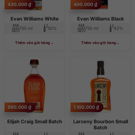
430.000
₫
400.000
₫
Evan Williams White
Evan Williams Black
750 ml
50%
750 ml
43%
Thêm vào giỏ hàng
Thêm vào giỏ hàng
990.000
₫
1.100.000
₫
Elijah Craig Small Batch
Larceny Bourbon Small
Batch