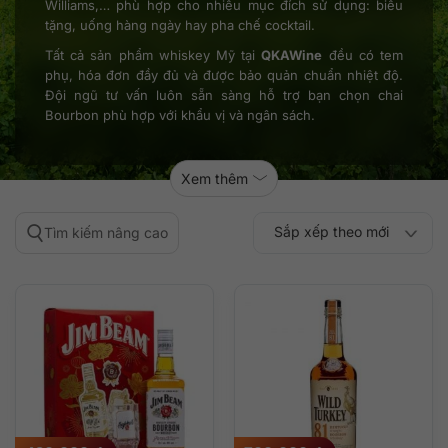
Williams,… phù hợp cho nhiều mục đích sử dụng: biếu
tặng, uống hàng ngày hay pha chế cocktail.
Tất cả sản phẩm whiskey Mỹ tại
QKAWine
đều có tem
phụ, hóa đơn đầy đủ và được bảo quản chuẩn nhiệt độ.
Đội ngũ tư vấn luôn sẵn sàng hỗ trợ bạn chọn chai
Bourbon phù hợp với khẩu vị và ngân sách.
Xem thêm
Sắp xếp theo mới
Tìm kiếm nâng cao
Sắp xếp theo
Sắp xếp theo mức
nhất
Sắp xếp theo giá:
Sắp xếp theo giá:
độ phổ biến
thấp đến cao
cao đến thấp