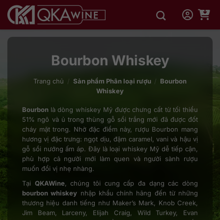
Bỏ
qua
nội
dung
Bourbon Whiskey
Trang chủ
/
Sản phẩm Phân loại rượu
/
Bourbon
Whiskey
Bourbon
là dòng whiskey Mỹ được chưng cất từ tối thiểu
51% ngô và ủ trong thùng gỗ sồi trắng mới đã được đốt
cháy mặt trong. Nhờ đặc điểm này, rượu Bourbon mang
hương vị đặc trưng: ngọt dịu, đậm caramel, vani và hậu vị
gỗ sồi nướng ấm áp. Đây là loại whiskey Mỹ dễ tiếp cận,
phù hợp cả người mới làm quen và người sành rượu
muốn đổi vị nhẹ nhàng.
Tại
QKAWine
, chúng tôi cung cấp đa dạng các dòng
bourbon whiskey
nhập khẩu chính hãng đến từ những
thương hiệu danh tiếng như Maker’s Mark, Knob Creek,
Jim Beam, Larceny, Elijah Craig, Wild Turkey, Evan