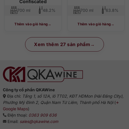
Confiscated
700 ml
48.2%
700 ml
63.8%
Thêm vào giỏ hàng
Thêm vào giỏ hàng
Xem thêm 27 sản phẩm
Công ty cổ phần QKAWine
Địa chỉ:
Tầng 1, số 12A, lô TT02, KĐT HDMon (Hải Đăng City),
Phường Mỹ Đình 2, Quận Nam Từ Liêm, Thành phố Hà Nội
(
Google Maps
)
Điện thoại:
0363 909 636
Email:
sales@qkawine.com