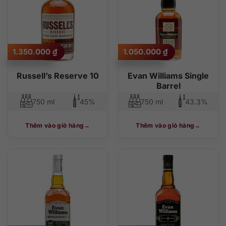
1.350.000
₫
1.050.000
₫
Russell’s Reserve 10
Evan Williams Single
Barrel
750 ml
45%
750 ml
43.3%
Thêm vào giỏ hàng
Thêm vào giỏ hàng