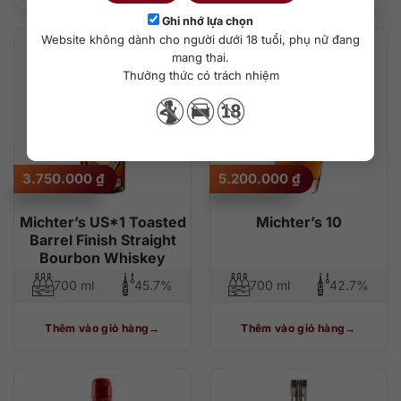
Ghi nhớ lựa chọn
Website không dành cho người dưới 18 tuổi, phụ nữ đang
mang thai.
Thưởng thức có trách nhiệm
3.750.000
₫
5.200.000
₫
Michter’s US*1 Toasted
Michter’s 10
Barrel Finish Straight
Bourbon Whiskey
700 ml
45.7%
700 ml
42.7%
Thêm vào giỏ hàng
Thêm vào giỏ hàng