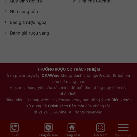
Quy định đổi trả
Pha chế Cocktail
Nhà cung cấp
Báo giá rượu ngoại
Đánh giá rượu vang
THƯỞNG RƯỢU CÓ TRÁCH NHIỆM
Sản phẩm rượu tại
QKAWine
không dành cho người dưới 18 tuổi và
phụ nữ mang thai.
Việc mua hàng yêu cầu xác minh độ tuổi theo đúng quy định của
pháp luật.
Bằng việc sử dụng website
qkawine.com
, bạn đồng ý với
Điều khoản
sử dụng
và
Chính sách bảo mật
của chúng tôi.
© 2026 QKAWine. All rights reserved.
Tư vấn
Khuyến mãi
Trang chủ
Tìm kiếm
Danh mục