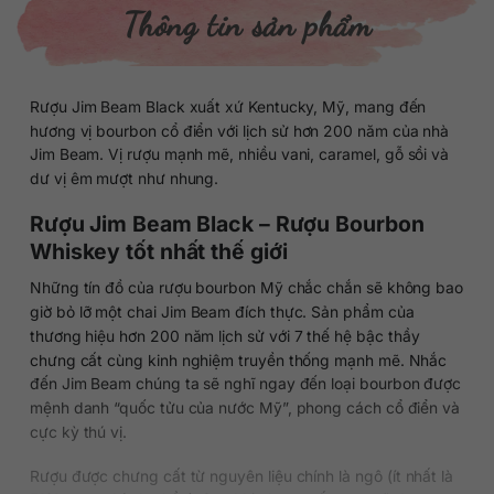
Thông tin sản phẩm
Rượu Jim Beam Black xuất xứ Kentucky, Mỹ, mang đến
hương vị bourbon cổ điển với lịch sử hơn 200 năm của nhà
Jim Beam. Vị rượu mạnh mẽ, nhiều vani, caramel, gỗ sồi và
dư vị êm mượt như nhung.
Rượu Jim Beam Black – Rượu Bourbon
Whiskey tốt nhất thế giới
Những tín đồ của rượu bourbon Mỹ chắc chắn sẽ không bao
giờ bỏ lỡ một chai Jim Beam đích thực. Sản phẩm của
thương hiệu hơn 200 năm lịch sử với 7 thế hệ bậc thầy
chưng cất cùng kinh nghiệm truyền thống mạnh mẽ. Nhắc
đến Jim Beam chúng ta sẽ nghĩ ngay đến loại bourbon được
mệnh danh “quốc tửu của nước Mỹ”, phong cách cổ điển và
cực kỳ thú vị.
Rượu được chưng cất từ nguyên liệu chính là ngô (ít nhất là