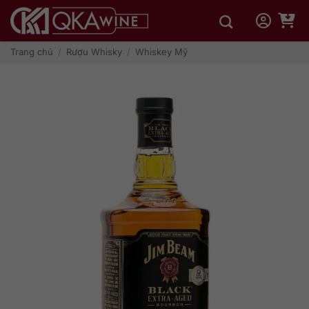
Bỏ
qua
nội
dung
Trang chủ
/
Rượu Whisky
/
Whiskey Mỹ