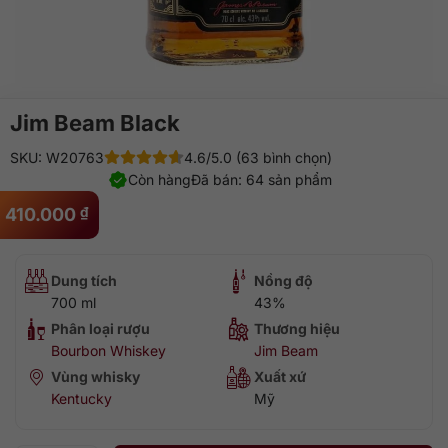
Jim Beam Black
SKU: W20763
4.6/5.0 (63 bình chọn)
Còn hàng
Đã bán: 64 sản phẩm
410.000
₫
Dung tích
Nồng độ
700 ml
43%
Phân loại rượu
Thương hiệu
Bourbon Whiskey
Jim Beam
Vùng whisky
Xuất xứ
Kentucky
Mỹ