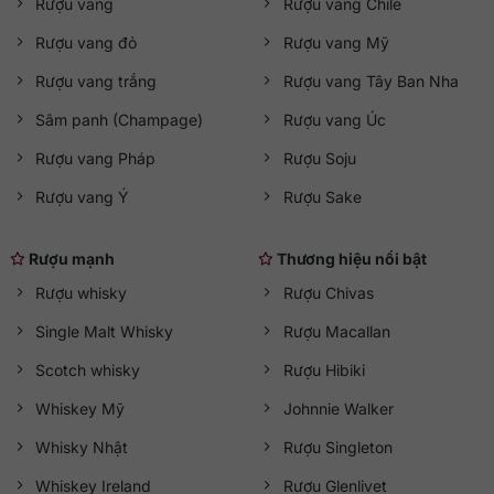
Rượu vang
Rượu vang Chile
Rượu vang đỏ
Rượu vang Mỹ
Rượu vang trắng
Rượu vang Tây Ban Nha
Sâm panh (Champage)
Rượu vang Úc
Rượu vang Pháp
Rượu Soju
Rượu vang Ý
Rượu Sake
Rượu mạnh
Thương hiệu nổi bật
Rượu whisky
Rượu Chivas
Single Malt Whisky
Rượu Macallan
Scotch whisky
Rượu Hibiki
Whiskey Mỹ
Johnnie Walker
Whisky Nhật
Rượu Singleton
Whiskey Ireland
Rượu Glenlivet