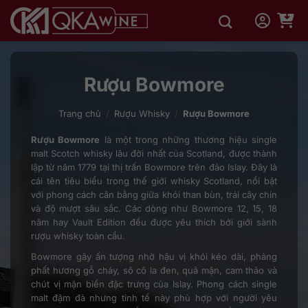
Bỏ
qua
nội
dung
Rượu Bowmore
Trang chủ
/
Rượu Whisky
/
Rượu Bowmore
Rượu Bowmore
là một trong những thương hiệu single
malt Scotch whisky lâu đời nhất của Scotland, được thành
lập từ năm 1779 tại thị trấn Bowmore trên đảo Islay. Đây là
cái tên tiêu biểu trong thế giới whisky Scotland, nổi bật
với phong cách cân bằng giữa khói than bùn, trái cây chín
và độ mượt sâu sắc. Các dòng như Bowmore 12, 15, 18
năm hay Vault Edition đều được yêu thích bởi giới sành
rượu whisky toàn cầu.
Bowmore gây ấn tượng nhờ hậu vị khói kéo dài, phảng
phất hương gỗ cháy, sô cô la đen, quả mận, cam thảo và
chút vị mặn biển đặc trưng của Islay. Phong cách single
malt đậm đà nhưng tinh tế này phù hợp với người yêu