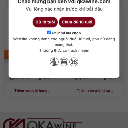
Chào mừng bạn đến với qkawine.com
Vui lòng xác nhận trước khi bắt đầu
Đủ 18 tuổi
Chưa đủ 18 tuổi
Ghi nhớ lựa chọn
Website không dành cho người dưới 18 tuổi, phụ nữ đang
mang thai.
Thưởng thức có trách nhiệm
45.000.000
₫
72.000.000
₫
Bowmore 27
Bowmore 30
700 ml
52,7%
700 ml
43%
Thêm vào giỏ hàng
Thêm vào giỏ hàng