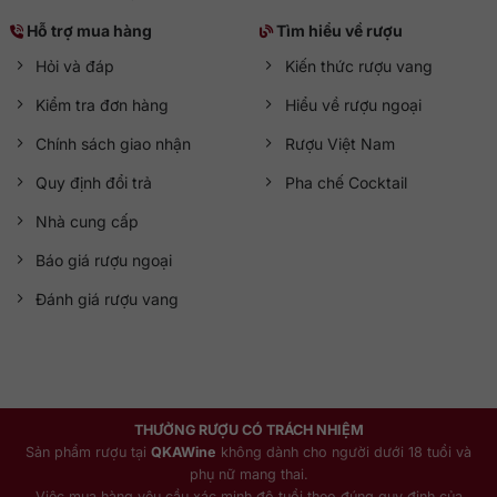
Hỗ trợ mua hàng
Tìm hiểu về rượu
Hỏi và đáp
Kiến thức rượu vang
Kiểm tra đơn hàng
Hiểu về rượu ngoại
Chính sách giao nhận
Rượu Việt Nam
Quy định đổi trả
Pha chế Cocktail
Nhà cung cấp
Báo giá rượu ngoại
Đánh giá rượu vang
THƯỞNG RƯỢU CÓ TRÁCH NHIỆM
Sản phẩm rượu tại
QKAWine
không dành cho người dưới 18 tuổi và
phụ nữ mang thai.
Việc mua hàng yêu cầu xác minh độ tuổi theo đúng quy định của