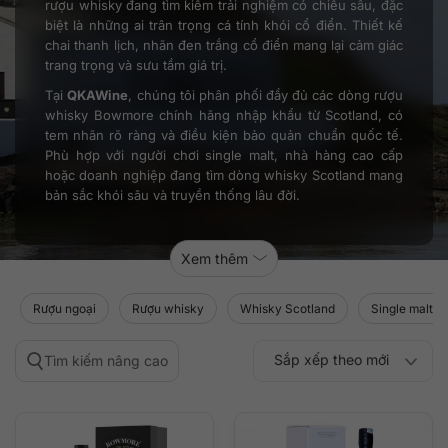
rượu whisky đang tìm kiếm trải nghiệm có chiều sâu, đặc
biệt là những ai trân trọng cá tính khói cổ điển. Thiết kế
chai thanh lịch, nhãn đen trắng cổ điển mang lại cảm giác
trang trọng và sưu tầm giá trị.
Tại
QKAWine
, chúng tôi phân phối đầy đủ các dòng rượu
whisky Bowmore chính hãng nhập khẩu từ Scotland, có
tem nhãn rõ ràng và điều kiện bảo quản chuẩn quốc tế.
Phù hợp với người chơi single malt, nhà hàng cao cấp
hoặc doanh nghiệp đang tìm dòng whisky Scotland mang
bản sắc khói sâu và truyền thống lâu đời.
Xem thêm
Rượu ngoại
Rượu whisky
Whisky Scotland
Single malt S
Sắp xếp theo mới
Tìm kiếm nâng cao
Sắp xếp theo
Sắp xếp theo mức
nhất
Sắp xếp theo giá:
Sắp xếp theo giá:
độ phổ biến
thấp đến cao
cao đến thấp