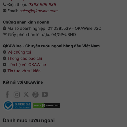
vị của quả anh đào chín mọng và hương khói nhẹ, tạo nên
Điện thoại:
0363 909 636
một trải nghiệm độc đáo đồng thời đầy tinh tế. Cảm giác của
Email:
sales@qkawine.com
hạt tiêu đen và cà phê ngọt ngào bám lại, làm cho hậu vị trở
nên vô cùng dài lâu và thư giãn.
Chứng nhận kinh doanh
Mã số doanh nghiệp: 0110385539 - QKAWine JSC
Cách bảo quản rượu Bowmore 25
Giấy phép bán lẻ rượu: 04/GP-UBND
Để đảm bảo rằng mọi hương vị đều được giữ nguyên, sản
QKAWine - Chuyên rượu ngoại hàng đầu Việt Nam
phẩm cần được đặt trong các chai chất lượng cao và bảo
Về chúng tôi
quản ở nhiệt độ ổn định. Đối với những người yêu thưởng
Thông cáo báo chí
thức rượu, việc sở hữu một chai Bowmore 25 không chỉ là sở
Liên hệ với QKAWine
hữu một sản phẩm tinh tế mà còn là việc sở hữu một phần
Tin tức và sự kiện
của nghệ thuật chế biến rượu hảo hạng.
Kết nối với QKAWine
Danh mục rượu ngoại