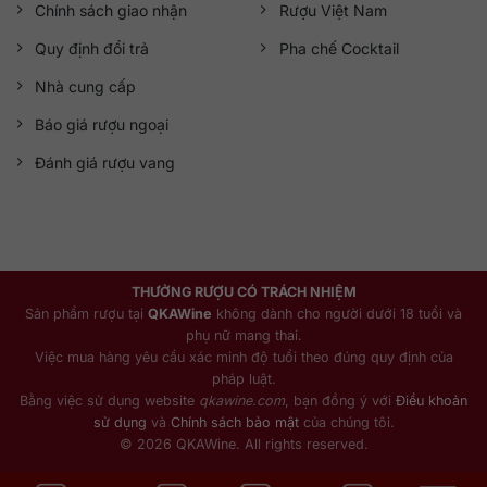
Chính sách giao nhận
Rượu Việt Nam
Quy định đổi trả
Pha chế Cocktail
Nhà cung cấp
Báo giá rượu ngoại
Đánh giá rượu vang
THƯỞNG RƯỢU CÓ TRÁCH NHIỆM
Sản phẩm rượu tại
QKAWine
không dành cho người dưới 18 tuổi và
phụ nữ mang thai.
Việc mua hàng yêu cầu xác minh độ tuổi theo đúng quy định của
pháp luật.
Bằng việc sử dụng website
qkawine.com
, bạn đồng ý với
Điều khoản
sử dụng
và
Chính sách bảo mật
của chúng tôi.
© 2026 QKAWine. All rights reserved.