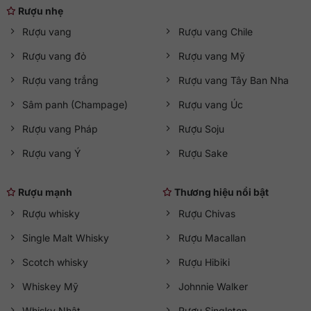
Rượu nhẹ
Rượu vang
Rượu vang Chile
Rượu vang đỏ
Rượu vang Mỹ
Rượu vang trắng
Rượu vang Tây Ban Nha
Sâm panh (Champage)
Rượu vang Úc
Rượu vang Pháp
Rượu Soju
Rượu vang Ý
Rượu Sake
Rượu mạnh
Thương hiệu nổi bật
Rượu whisky
Rượu Chivas
Single Malt Whisky
Rượu Macallan
Scotch whisky
Rượu Hibiki
Whiskey Mỹ
Johnnie Walker
Whisky Nhật
Rượu Singleton