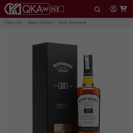
Bỏ
qua
nội
dung
Trang chủ
/
Rượu Whisky
/
Rượu Bowmore