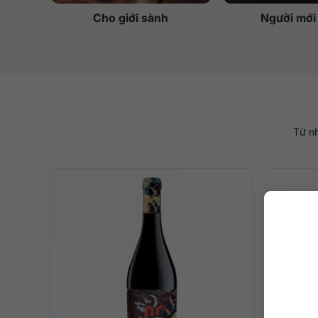
Cho giới sành
Người mới
Từ nh