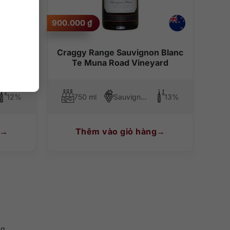
900.000
₫
igio
Craggy Range Sauvignon Blanc
Te Muna Road Vineyard
12%
750 ml
Sauvignon Blanc
13%
Thêm vào giỏ hàng
g.