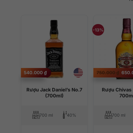
-13%
Giá
540.000
₫
750.000
₫
650
gốc
là:
750.
 18
Rượu Jack Daniel’s No.7
Rượu Chivas 
0ml
(700ml)
700m
0%
700 ml
40%
700 ml