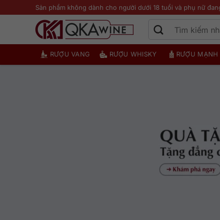
Bỏ
Sản phẩm không dành cho người dưới 18 tuổi và phụ nữ đan
qua
nội
dung
RƯỢU VANG
RƯỢU WHISKY
RƯỢU MẠNH