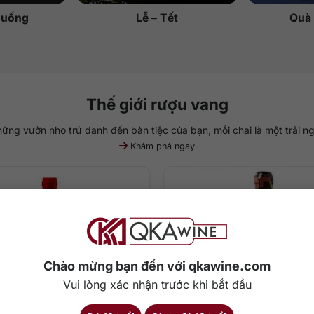
 uống
Lễ – Tết
Quà 
Thế giới rượu vang
ững vườn nho trứ danh đến bàn tiệc của bạn, mỗi chai là một trải n
Khám phá ngay
Chào mừng bạn đến với qkawine.com
Vui lòng xác nhận trước khi bắt đầu