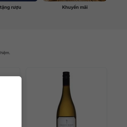
tặng rượu
Khuyến mãi
ghiệm.