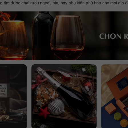
 tìm được chai rượu ngoại, bia, hay phụ kiện phù hợp cho mọi dịp đ