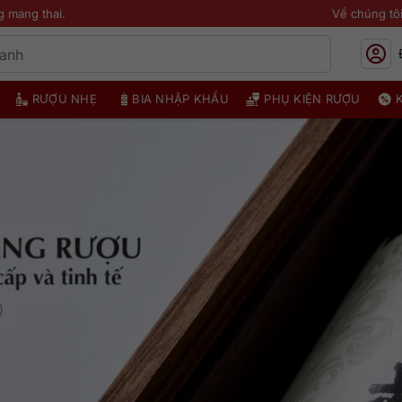
g mang thai.
Về chúng tô
RƯỢU NHẸ
BIA NHẬP KHẨU
PHỤ KIỆN RƯỢU