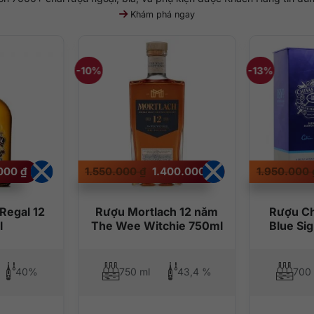
Khám phá ngay
-10%
-13%
Giá
Giá
Giá
.000
₫
1.550.000
₫
1.400.000
₫
1.950.000
hiện
gốc
hiện
tại
là:
tại
000 ₫.
là:
1.550.000 ₫.
là:
650.000 ₫.
1.400.000 ₫.
Regal 12
Rượu Mortlach 12 năm
Rượu Ch
l
The Wee Witchie 750ml
Blue Si
40%
750 ml
43,4 %
700