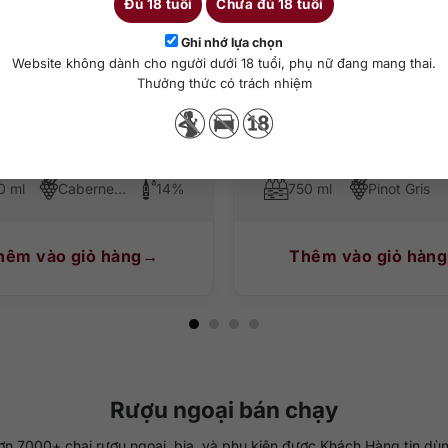
Đủ 18 tuổi
Chưa đủ 18 tuổi
0
₫
595.000
₫
Ghi nhớ lựa chọn
Website không dành cho người dưới 18 tuổi, phụ nữ đang mang thai.
Thưởng thức có trách nhiệm
udo Rojo Gran Reserva
Domini Veneti Pinot Gr
Blend
0 ml
Cabernet Sauvignon, Carmenere, Cabernet Franc
14%
750 ml
Pinot Gris
hêm vào giỏ hàng
Thêm vào giỏ hàng
Rượu ngoại bán chạy
ơn 7000+ chai rượu ngoại, bia, và phụ kiện được Khách Hàng tin dùn