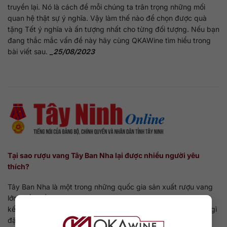
truyền lại. Nó là cách để mỗi chúng ta trân trọng những mối
quan hệ thật sự ý nghĩa. Vậy làm thế nào để chọn được quà
tặng Tết ý nghĩa và ấn tượng nhất cho từng đối tượng. Nếu bạn
đang thắc mắc vấn đề này hãy cùng QKAWine tìm hiểu trong
bài viết sau.
_25/08/2023
Tại sao rượu vang Tây Ban Nha lại được nhiều người yêu
thích?
Tây Ban Nha là một trong những quốc gia sản xuất rượu vang
lớn nhất thế giới. Đặc trưng của rượu vang Tây Ban Nha là sự
kết hợp giữa cổ điển và hiện đại. Rượu vang Tây Ban Nha có gì
đặc biệt mà lại được nhiều người yêu thích đến vậy? Cùng