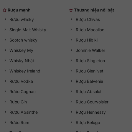
Rượu mạnh
Thương hiệu nổi bật
Rượu whisky
Rượu Chivas
Single Malt Whisky
Rượu Macallan
Scotch whisky
Rượu Hibiki
Whiskey Mỹ
Johnnie Walker
Whisky Nhật
Rượu Singleton
Whiskey Ireland
Rượu Glenlivet
Rượu Vodka
Rượu Balvenie
Rượu Cognac
Rượu Absolut
Rượu Gin
Rượu Courvoisier
Rượu Absinthe
Rượu Hennessy
Rượu Rum
Rượu Beluga