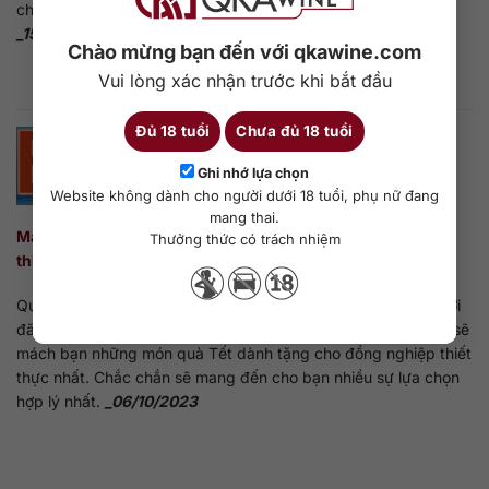
chúng tôi tìm hiểu qua nội dung bài viết dưới đây nhé.
_15/10/2023
Chào mừng bạn đến với qkawine.com
Vui lòng xác nhận trước khi bắt đầu
Đủ 18 tuổi
Chưa đủ 18 tuổi
Ghi nhớ lựa chọn
Website không dành cho người dưới 18 tuổi, phụ nữ đang
mang thai.
Mách bạn những món quà Tết dành tặng cho đồng nghiệp
Thưởng thức có trách nhiệm
thiết thực nhất
Quà Tết cho đồng nghiệp như một lời cảm ơn, tri ân đến người
đã đồng hành cùng bạn trong công việc. Dưới đây chúng tôi sẽ
mách bạn những món quà Tết dành tặng cho đồng nghiệp thiết
thực nhất. Chắc chắn sẽ mang đến cho bạn nhiều sự lựa chọn
hợp lý nhất.
_06/10/2023