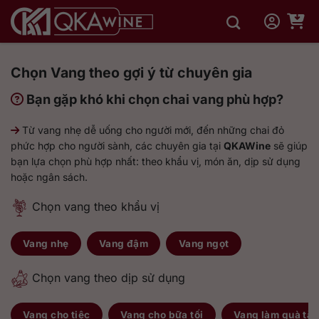
Bỏ
qua
nội
dung
Chọn Vang theo gợi ý từ chuyên gia
Bạn gặp khó khi chọn chai vang phù hợp?
Từ vang nhẹ dễ uống cho người mới, đến những chai đỏ
phức hợp cho người sành, các chuyên gia tại
QKAWine
sẽ giúp
bạn lựa chọn phù hợp nhất: theo khẩu vị, món ăn, dịp sử dụng
hoặc ngân sách.
Chọn vang theo khẩu vị
Vang nhẹ
Vang đậm
Vang ngọt
Chọn vang theo dịp sử dụng
Vang cho tiệc
Vang cho bữa tối
Vang làm quà tặ