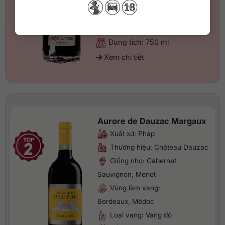
Loại vang: Vang đỏ
Nồng độ: 13.5 %
Dung tích: 750 ml
Xem chi tiết
Aurore de Dauzac Margaux
Xuất xứ: Pháp
Thương hiệu: Château Dauzac
Giống nho: Cabernet
Sauvignon, Merlot
Vùng làm vang:
Bordeaux, Médoc
Loại vang: Vang đỏ