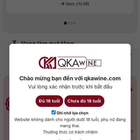
Xem chi tiết
.
Vang làm quà tặng
Những chai vang có thiết kế sang trọng, ý nghĩa – thích
hợp tặng người thân, đối tác
Chào mừng bạn đến với qkawine.com
Vui lòng xác nhận trước khi bắt đầu
Gerard Bertrand Cote des
Roses Pinot Noir
Đủ 18 tuổi
Chưa đủ 18 tuổi
Xuất xứ: Pháp
Ghi nhớ lựa chọn
Thương hiệu: Côte des Roses
Website không dành cho người dưới 18 tuổi, phụ nữ đang
Giống nho: Pinot Noir
mang thai.
Vùng làm vang: Pays d’Oc, Vin
Thưởng thức có trách nhiệm
de Pays