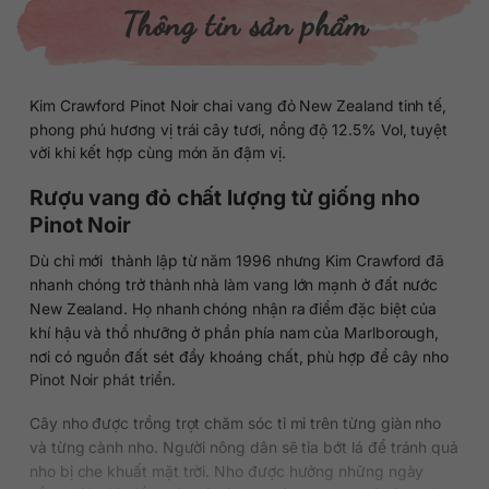
Thông tin sản phẩm
Kim Crawford Pinot Noir chai vang đỏ New Zealand tinh tế,
phong phú hương vị trái cây tươi, nồng độ 12.5% Vol, tuyệt
vời khi kết hợp cùng món ăn đậm vị.
Rượu vang đỏ chất lượng từ giống nho
Pinot Noir
Dù chỉ mới thành lập từ năm 1996 nhưng Kim Crawford đã
nhanh chóng trở thành nhà làm vang lớn mạnh ở đất nước
New Zealand. Họ nhanh chóng nhận ra điểm đặc biệt của
khí hậu và thổ nhưỡng ở phần phía nam của Marlborough,
nơi có nguồn đất sét đầy khoáng chất, phù hợp để cây nho
Pinot Noir phát triển.
Cây nho được trồng trọt chăm sóc tỉ mỉ trên từng giàn nho
và từng cành nho. Người nông dân sẽ tỉa bớt lá để tránh quả
nho bị che khuất mặt trời. Nho được hưởng những ngày