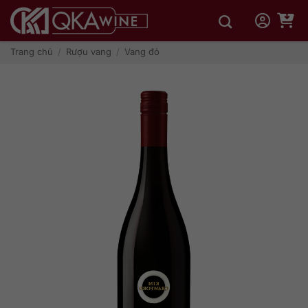
Bỏ
qua
nội
dung
Trang chủ
/
Rượu vang
/
Vang đỏ