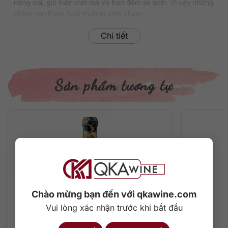
nắng dài, gió biển mát mẻ và ban đêm se lạnh. Vì vậy những
chùm nho Pinot Noir thường chín chậm.
Vào khoảng tháng 3 khi nho bắt đầu gần kề ngày thu hoạch,
Chi tiết
những nhà làm rượu của Kim Crawford sẽ nếm thử nho để
quyết định thời điểm thu hái phù hợp. Chỉ khi nho đạt đến
hương vị của quả mâm xôi và cherry căng mọng, vụ thu
hoạch chính thức bắt đầu.
Sản phẩm tương tự
Trong điều kiện khí hậu biển đảo thú vị của New Zealand,
nho Pinot Noir thể hiện hương vị đậm đà cùng độ axit phức
tạp. Rượu vang Kim Crawford Pinot Noir được tạo thành từ
sự pha trộn của hơn 50 mẻ rượu từ những thửa ruộng khác
nhau.
Quy trình sản xuất vang Kim Crawford
Pinot Noir
Những quả nho đạt độ chín sẽ được thu hoạch nhanh chóng
Chào mừng bạn đến với qkawine.com
với sự hỗ trợ của máy móc. Sau đó chúng được đem ngâm
Vui lòng xác nhận trước khi bắt đầu
lạnh trong khoảng 5 ngày để vỏ nho đạt đến trạng thái đẹp
nhất về màu sắc cũng như hương vị. Tiếp đến nho sẽ được