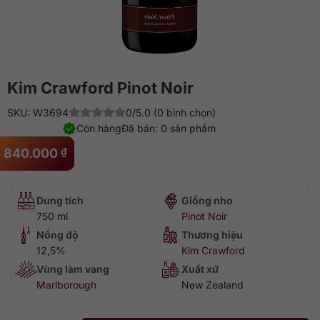
Kim Crawford Pinot Noir
SKU: W3694
0/5.0 (0 bình chọn)
Còn hàng
Đã bán: 0 sản phẩm
840.000
₫
Dung tích
Giống nho
750 ml
Pinot Noir
Nồng độ
Thương hiệu
12,5%
Kim Crawford
Vùng làm vang
Xuất xứ
Marlborough
New Zealand