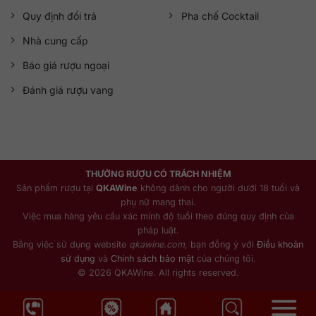
Quy định đổi trả
Pha chế Cocktail
Nhà cung cấp
Báo giá rượu ngoại
Đánh giá rượu vang
THƯỞNG RƯỢU CÓ TRÁCH NHIỆM
Sản phẩm rượu tại
QKAWine
không dành cho người dưới 18 tuổi và
phụ nữ mang thai.
Việc mua hàng yêu cầu xác minh độ tuổi theo đúng quy định của
pháp luật.
Bằng việc sử dụng website
qkawine.com
, bạn đồng ý với
Điều khoản
sử dụng
và
Chính sách bảo mật
của chúng tôi.
© 2026 QKAWine. All rights reserved.