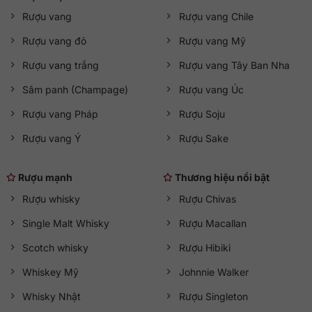
cập
qkawine.com
để tham khảo chi tiết
giá rượu vang
và
Rượu vang
Rượu vang Chile
đặt hàng.
Rượu vang đỏ
Rượu vang Mỹ
Rượu vang trắng
Rượu vang Tây Ban Nha
Sâm panh (Champage)
Rượu vang Úc
Rượu vang Pháp
Rượu Soju
Rượu vang Ý
Rượu Sake
Rượu mạnh
Thương hiệu nổi bật
Rượu whisky
Rượu Chivas
Single Malt Whisky
Rượu Macallan
Scotch whisky
Rượu Hibiki
Whiskey Mỹ
Johnnie Walker
Whisky Nhật
Rượu Singleton