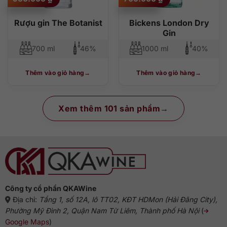
Rượu gin The Botanist
Bickens London Dry
Gin
700 ml
46%
1000 ml
40%
Thêm vào giỏ hàng
Thêm vào giỏ hàng
Xem thêm 101 sản phẩm
Công ty cổ phần QKAWine
Địa chỉ:
Tầng 1, số 12A, lô TT02, KĐT HDMon (Hải Đăng City),
Phường Mỹ Đình 2, Quận Nam Từ Liêm, Thành phố Hà Nội
(
Google Maps
)