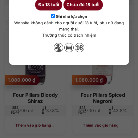
Đủ 18 tuổi
Chưa đủ 18 tuổi
Thêm vào giỏ hàng
Thêm vào giỏ hàng
Ghi nhớ lựa chọn
Website không dành cho người dưới 18 tuổi, phụ nữ đang
mang thai.
Thưởng thức có trách nhiệm
1.080.000
₫
1.080.000
₫
Four Pillars Bloody
Four Pillars Spiced
Shiraz
Negroni
700 ml
37.8%
700 ml
43.8%
Thêm vào giỏ hàng
Thêm vào giỏ hàng