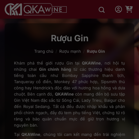
Bỏ
qua
nội
dung
Rượu Gin
Trang chủ
/
Rượu mạnh
/
Rượu Gin
Khám phá thế giới rượu Gin tại
QKAWine
, nơi hội tụ
những chai
Gin chính hãng
từ các thương hiệu danh
tiếng toàn cầu như Bombay Sapphire thanh lịch,
Tanqueray cổ điển, Monkey 47 phức hợp, Sipsmith thủ
công hay Hendrick’s độc đáo với hương hoa hồng và dưa
chuột. Bên cạnh đó,
QKAWine
còn mang đến bộ sưu tập
Gin Việt Nam đặc sắc từ Sông Cái, Lady Trieu, Baigur cho
đến Royal Sedang. Tất cả đều được nhập khẩu và phân
phối chính ngạch, đầy đủ tem phụ tiếng Việt, chứng từ rõ
ràng và bảo quản chuẩn mực để giữ trọn hương vị
nguyên bản.
Tại
QKAWine
, chúng tôi cam kết mang đến trải nghiệm