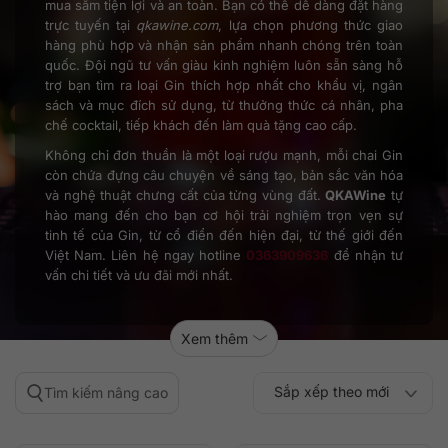
mua sắm tiện lợi và an toàn. Bạn có thể dễ dàng đặt hàng
trực tuyến tại
qkawine.com
, lựa chọn phương thức giao
hàng phù hợp và nhận sản phẩm nhanh chóng trên toàn
quốc. Đội ngũ tư vấn giàu kinh nghiệm luôn sẵn sàng hỗ
trợ bạn tìm ra loại Gin thích hợp nhất cho khẩu vị, ngân
sách và mục đích sử dụng, từ thưởng thức cá nhân, pha
chế cocktail, tiếp khách đến làm quà tặng cao cấp.
Không chỉ đơn thuần là một loại rượu mạnh, mỗi chai Gin
còn chứa đựng câu chuyện về sáng tạo, bản sắc văn hóa
và nghệ thuật chưng cất của từng vùng đất.
QKAWine
tự
hào mang đến cho bạn cơ hội trải nghiệm trọn vẹn sự
tinh tế của Gin, từ cổ điển đến hiện đại, từ thế giới đến
Việt Nam. Liên hệ ngay hotline
0363909636
để nhận tư
vấn chi tiết và ưu đãi mới nhất.
Xem thêm
Sắp xếp theo mới
Tìm kiếm nâng cao
Sắp xếp theo
Sắp xếp theo mức
nhất
Sắp xếp theo giá:
Sắp xếp theo giá: