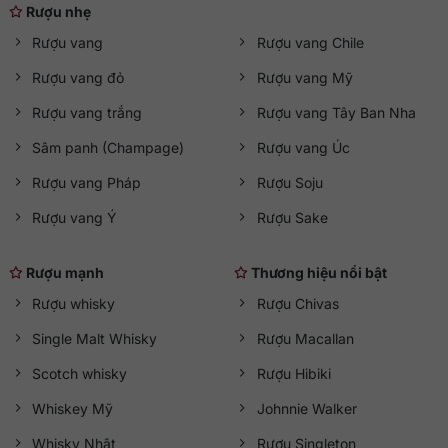
Rượu nhẹ
Rượu vang
Rượu vang Chile
Rượu vang đỏ
Rượu vang Mỹ
Rượu vang trắng
Rượu vang Tây Ban Nha
Sâm panh (Champage)
Rượu vang Úc
Rượu vang Pháp
Rượu Soju
Rượu vang Ý
Rượu Sake
Rượu mạnh
Thương hiệu nổi bật
Rượu whisky
Rượu Chivas
Single Malt Whisky
Rượu Macallan
Scotch whisky
Rượu Hibiki
Whiskey Mỹ
Johnnie Walker
Whisky Nhật
Rượu Singleton