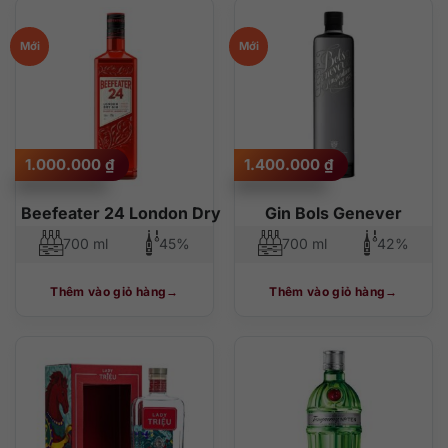
độ phổ biến
thấp đến cao
cao đến thấp
Mới
Mới
1.000.000
₫
1.400.000
₫
Beefeater 24 London Dry Gin
Gin Bols Genever
700 ml
45%
700 ml
42%
Thêm vào giỏ hàng
Thêm vào giỏ hàng