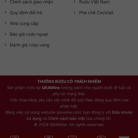
Chính sách giao nhận
Rượu Việt Nam
Quy định đổi trả
Pha chế Cocktail
Nhà cung cấp
Báo giá rượu ngoại
Đánh giá rượu vang
THƯỞNG RƯỢU CÓ TRÁCH NHIỆM
Sản phẩm rượu tại
QKAWine
không dành cho người dưới 18 tuổi và
phụ nữ mang thai.
Việc mua hàng yêu cầu xác minh độ tuổi theo đúng quy định của
pháp luật.
Bằng việc sử dụng website
qkawine.com
, bạn đồng ý với
Điều khoản
sử dụng
và
Chính sách bảo mật
của chúng tôi.
© 2026 QKAWine. All rights reserved.