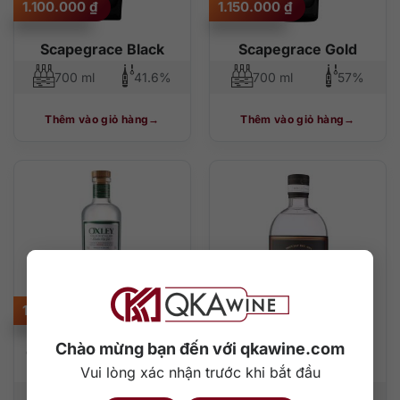
1.100.000
₫
1.150.000
₫
Scapegrace Black
Scapegrace Gold
700 ml
41.6%
700 ml
57%
Thêm vào giỏ hàng
Thêm vào giỏ hàng
1.080.000
₫
960.000
₫
Chào mừng bạn đến với qkawine.com
Oxley London Dry Gin
Four Pillars Rare Dry
Gin
Vui lòng xác nhận trước khi bắt đầu
700 ml
47%
700 ml
41.8%