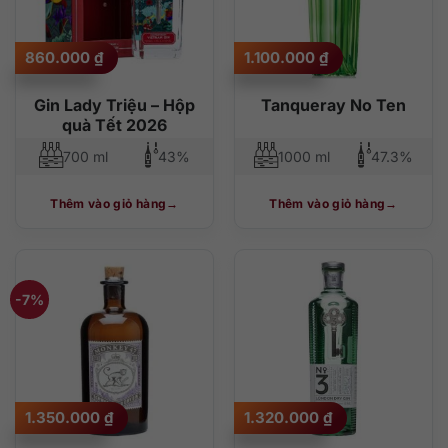
860.000
₫
1.100.000
₫
Gin Lady Triệu – Hộp
Tanqueray No Ten
quà Tết 2026
700 ml
43%
1000 ml
47.3%
Thêm vào giỏ hàng
Thêm vào giỏ hàng
-7%
Giá
Giá
1.350.000
₫
1.320.000
₫
gốc
hiện
là:
tại