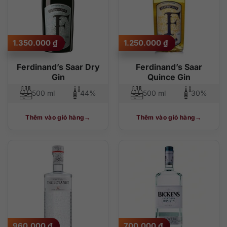
1.350.000
₫
1.250.000
₫
Ferdinand’s Saar Dry
Ferdinand’s Saar
Gin
Quince Gin
500 ml
44%
500 ml
30%
Thêm vào giỏ hàng
Thêm vào giỏ hàng
960.000
₫
700.000
₫