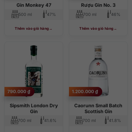
1.450.000 ₫.
là:
Gin Monkey 47
Rượu Gin No. 3
1.350.000 ₫.
500 ml
47%
700 ml
46%
Thêm vào giỏ hàng
Thêm vào giỏ hàng
790.000
₫
1.200.000
₫
Sipsmith London Dry
Caorunn Small Batch
Gin
Scottish Gin
700 ml
41.6%
700 ml
41.8%