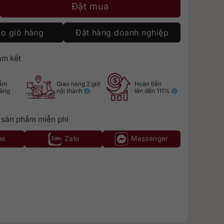
 số lượng
Đặt mua
o giỏ hàng
Đặt hàng doanh nghiệp
m kết
hẩm
Giao hàng 2 giờ
Hoàn tiền
hãng
nội thành
lên đến 111%
 sản phẩm miễn phí
ne
Zalo
Messenger