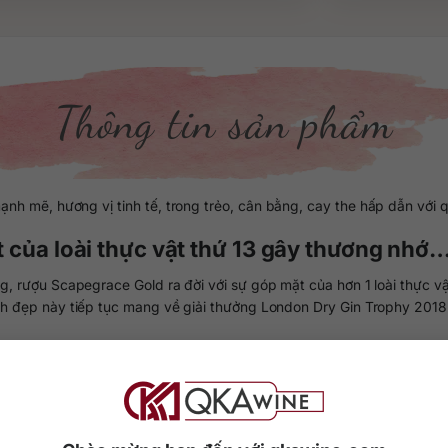
Thông tin sản phẩm
mẽ, hương vị tinh tế, trong trẻo, cân bằng, cay the hấp dẫn với qu
 của loài thực vật thứ 13 gây thương nhớ
g, rượu Scapegrace Gold ra đời với sự góp mặt của hơn 1 loài thực v
nh đẹp này tiếp tục mang về giải thưởng London Dry Gin Trophy 2018 
ất được thu hái tại phía nam của dãy núi Apls, thuộc New Zeland, bao
is, cassia, đinh hương và quýt (nhiều loại quýt khác nhau) chính là n