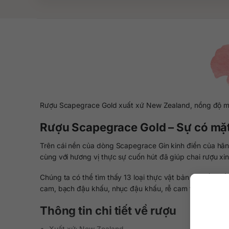
Rượu Scapegrace Gold xuất xứ New Zealand, nồng độ mạnh 
Rượu Scapegrace Gold – Sự có mặt
Trên cái nền của dòng Scapegrace Gin kinh điển của hãn
cùng với hương vị thực sự cuốn hút đã giúp chai rượu xi
Chúng ta có thể tìm thấy 13 loại thực vật bản địa tốt nh
cam, bạch đậu khấu, nhục đậu khấu, rễ cam thảo, quế, orr
Thông tin chi tiết về rượu
Xuất xứ: New Zealand