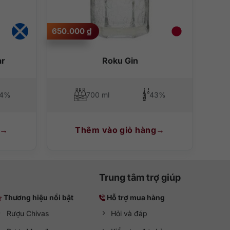
650.000
₫
ar
Roku Gin
.4%
700 ml
43%
Thêm vào giỏ hàng
Trung tâm trợ giúp
Thương hiệu nổi bật
Hỗ trợ mua hàng
Rượu Chivas
Hỏi và đáp