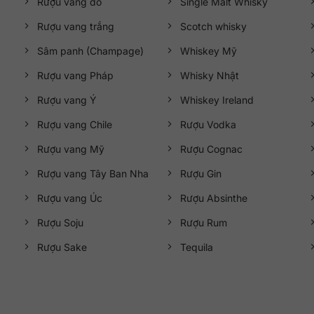
Rượu vang đỏ
Single Malt Whisky
Rượu vang trắng
Scotch whisky
Sâm panh (Champage)
Whiskey Mỹ
Rượu vang Pháp
Whisky Nhật
Rượu vang Ý
Whiskey Ireland
Rượu vang Chile
Rượu Vodka
Rượu vang Mỹ
Rượu Cognac
Rượu vang Tây Ban Nha
Rượu Gin
Rượu vang Úc
Rượu Absinthe
Rượu Soju
Rượu Rum
Rượu Sake
Tequila