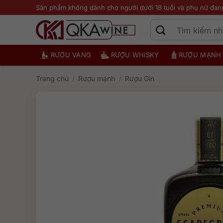
Bỏ
Sản phẩm không dành cho người dưới 18 tuổi và phụ nữ đan
qua
nội
dung
RƯỢU VANG
RƯỢU WHISKY
RƯỢU MẠNH
Trang chủ
/
Rượu mạnh
/
Rượu Gin