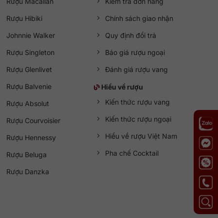
Rượu Macallan
Kiểm tra đơn hàng
Rượu Hibiki
Chính sách giao nhận
Johnnie Walker
Quy định đổi trả
Rượu Singleton
Báo giá rượu ngoại
Rượu Glenlivet
Đánh giá rượu vang
Rượu Balvenie
Hiểu về rượu
Kiến thức rượu vang
Rượu Absolut
Kiến thức rượu ngoại
Rượu Courvoisier
Hiểu về rượu Việt Nam
Rượu Hennessy
Pha chế Cocktail
Rượu Beluga
Rượu Danzka