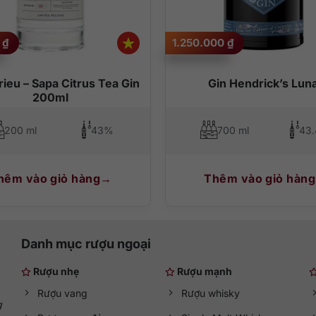
0
₫
1.250.000
₫
rieu – Sapa Citrus Tea Gin
Gin Hendrick’s Lun
200ml
200 ml
43%
700 ml
43
hêm vào giỏ hàng
Thêm vào giỏ hàng
Danh mục rượu ngoại
Rượu nhẹ
Rượu mạnh
Rượu vang
Rượu whisky
g