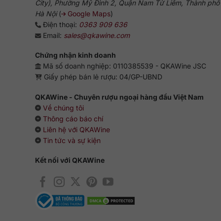
City), Phường Mỹ Đình 2, Quận Nam Từ Liêm, Thành phố
Hà Nội
(
Google Maps
)
Điện thoại:
0363 909 636
Email:
sales@qkawine.com
Chứng nhận kinh doanh
Mã số doanh nghiệp: 0110385539 - QKAWine JSC
Giấy phép bán lẻ rượu: 04/GP-UBND
QKAWine - Chuyên rượu ngoại hàng đầu Việt Nam
Về chúng tôi
Thông cáo báo chí
Liên hệ với QKAWine
Tin tức và sự kiện
Kết nối với QKAWine