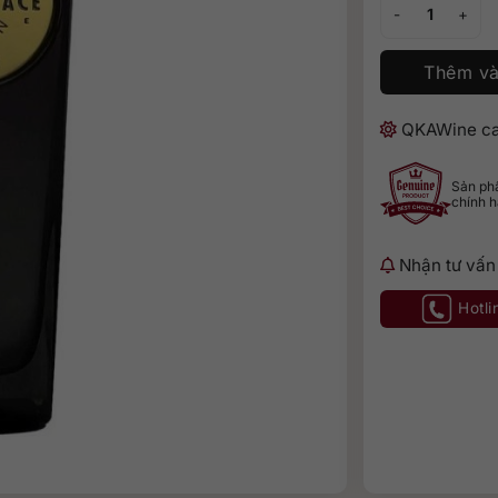
Scapegrace Gold
Thêm và
QKAWine ca
Sản p
chính 
Nhận tư vấn
Hotli