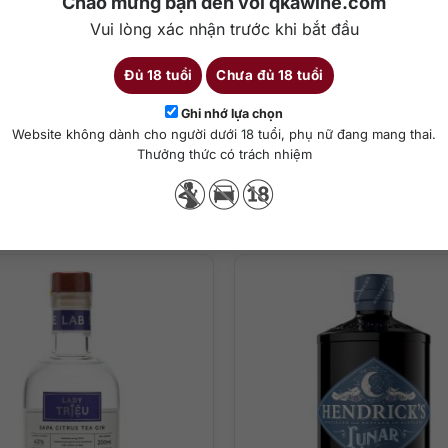
Chào mừng bạn đến với qkawine.com
Vui lòng xác nhận trước khi bắt đầu
Đủ 18 tuổi
Chưa đủ 18 tuổi
Chi tiết
Ghi nhớ lựa chọn
ha chế cocktail
Website không dành cho người dưới 18 tuổi, phụ nữ đang mang thai.
Thưởng thức có trách nhiệm
ng thức
Sản phẩm tương tự
 sạch, thuần khiết cùng hương thơm tròn trịa và cân bằng giữa vị c
 trên mũi. Trên vòm miệng là hương vị trung tâm của orris cùng với c
. Kết thúc với orris kéo dài, bạch chỉ và nhiều loài hoa.
cocktail G&T cổ điển hoặc những loại cocktail thơm ngon khác.