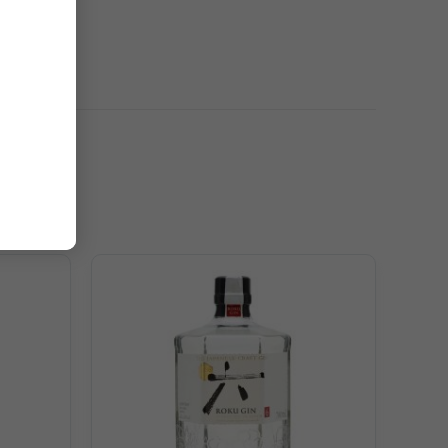
hua của đinh hương cùng vị cay của nhục đậu khấu, một
assia quanh cái lõi cay the của hạt rau mùi, và những gì