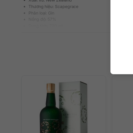
Thương hiệu: Scapegrace
Phân loại: Gin
Nồng độ: 57%
Dung tích: 700 ml
Màu sắc: Trong suốt
Cách thưởng thức: Uống nguyên chất, thêm đá viên, p
Mô tả hương vị rượu và cách thưở
Một chai rượu gin New Zealand có hương vị cực kỳ trong
gợi nhớ đến món cà phê tuyệt vời, thêm một chút cam tươi
bao quanh chúng gồm cây bách xù, rau thì là và chanh tươi
Bạn có thể uống nguyên chất, uống cùng đá, pha chế ly 