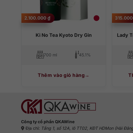
2.100.000
₫
315.00
Ki No Tea Kyoto Dry Gin
Lady T
700 ml
45.1%
Thêm vào giỏ hàng
T
Công ty cổ phần QKAWine
Địa chỉ:
Tầng 1, số 12A, lô TT02, KĐT HDMon (Hải Đăn