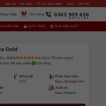
i
Báo chí
Hỏi đáp
Tin tức và sự kiện
Blog
Liên hệ
0363 909 636
Đăng nhập
Giỏ hàng
KHUYẾN MÃI
QUÀ TẶNG
NHÀ SẢN XUẤT
e Gold
KU: W18378
4.7/5.0 (78 bình chọn)
ã bán: 68 sản phẩm
Còn hàng
Nồng độ
Phân loại rượu
57%
Navy Strength Gin
ệu
Xuất xứ
ce
New Zealand