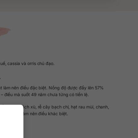
ế, cassia và orris chủ đạo.
…
ật làm nên điều đặc biệt. Nồng độ được đẩy lên 57%
– điều mà suốt 49 năm chưa từng có tiền lệ.
 gồm: Cây bách xù, rễ cây bạch chỉ, hạt rau mùi, chanh,
guyên liệu làm nên điều khác biệt.