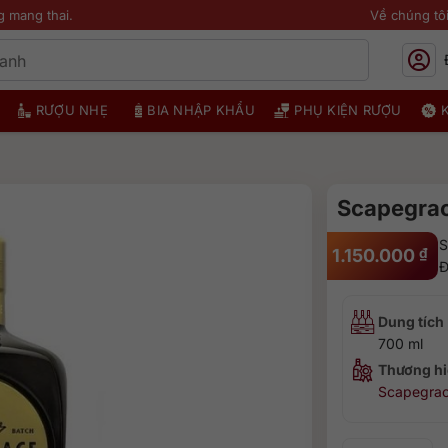
g mang thai.
Về chúng tô
RƯỢU NHẸ
BIA NHẬP KHẨU
PHỤ KIỆN RƯỢU
Scapegrac
S
1.150.000
₫
Đ
Dung tích
700 ml
Thương hi
Scapegra