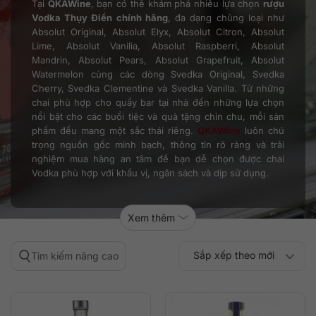
Tại
QKAWine
, bạn có thể khám phá nhiều lựa chọn
rượu
Vodka Thụy Điển chính hãng
, đa dạng chủng loại như
Absolut Original, Absolut Elyx, Absolut Citron, Absolut
Lime, Absolut Vanilia, Absolut Raspberri, Absolut
Mandrin, Absolut Pears, Absolut Grapefruit, Absolut
Watermelon cùng các dòng Svedka Original, Svedka
Cherry, Svedka Clementine và Svedka Vanilla. Từ những
chai phù hợp cho quầy bar tại nhà đến những lựa chọn
nổi bật cho các buổi tiệc và quà tặng chỉn chu, mỗi sản
phẩm đều mang một sắc thái riêng.
QKAWine
luôn chú
trọng nguồn gốc minh bạch, thông tin rõ ràng và trải
nghiệm mua hàng an tâm để bạn dễ chọn được chai
Vodka phù hợp với khẩu vị, ngân sách và dịp sử dụng.
Xem thêm
Sắp xếp theo mới
Tìm kiếm nâng cao
Sắp xếp theo
Sắp xếp theo mức
nhất
Sắp xếp theo giá:
Sắp xếp theo giá:
độ phổ biến
thấp đến cao
cao đến thấp