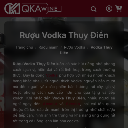
Bỏ
qua
nội
dung
Rượu Vodka Thụy Điển
Trang chủ
/
Rượu mạnh
/
Rượu Vodka
/
Vodka Thụy
Điển
Rượu Vodka Thụy Điển
luôn có sức hút riêng nhờ phong
cách sạch vị, hiện đại và rất linh hoạt trong cách thưởng
thức. Đây là dòng
Vodka
phù hợp với nhiều nhóm khách
hàng khác nhau, từ người thích Vodka nguyên bản mượt
mà đến người yêu các phiên bản hương trái cây, gia vị
hoặc phong cách cao cấp hơn cho quà tặng và tiếp
khách. Khi nhắc đến
Vodka Thụy Điển
, nhiều người sẽ
nghĩ ngay đến
Absolut
và
Svedka
, hai cái tên quen
thuộc đã tạo dấu ấn mạnh trên thị trường nhờ chất rượu
dễ tiếp cận, hình ảnh trẻ trung và khả năng ứng dụng rất
tốt trong cả uống lạnh lẫn pha cocktail.