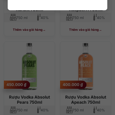
Rượu Vodka Absolut
Rượu Vodka Absolut
Kurant 750ml
Raspberri 750ml
750 ml
40%
750 ml
40%
Thêm vào giỏ hàng
Thêm vào giỏ hàng
450.000
₫
400.000
₫
Rượu Vodka Absolut
Rượu Vodka Absolut
Pears 750ml
Apeach 750ml
750 ml
40%
750 ml
40%