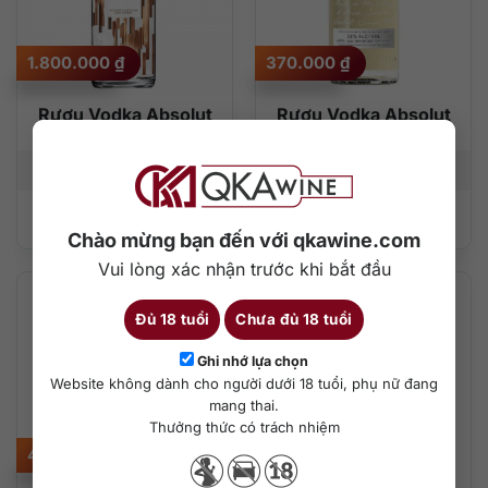
1.800.000
₫
370.000
₫
Rượu Vodka Absolut
Rượu Vodka Absolut
Elyx 1 lít
Vanilia 750ml
1000 ml
42,3%
750 ml
40%
Thêm vào giỏ hàng
Thêm vào giỏ hàng
Chào mừng bạn đến với qkawine.com
Vui lòng xác nhận trước khi bắt đầu
Đủ 18 tuổi
Chưa đủ 18 tuổi
Ghi nhớ lựa chọn
Website không dành cho người dưới 18 tuổi, phụ nữ đang
mang thai.
Thưởng thức có trách nhiệm
400.000
₫
370.000
₫