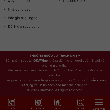
Quy định đổi trả
Pha chế Cocktail
Nhà cung cấp
Báo giá rượu ngoại
Đánh giá rượu vang
THƯỞNG RƯỢU CÓ TRÁCH NHIỆM
Sản phẩm rượu tại
QKAWine
không dành cho người dưới 18 tuổi và
phụ nữ mang thai.
Việc mua hàng yêu cầu xác minh độ tuổi theo đúng quy định của
pháp luật.
Bằng việc sử dụng website
qkawine.com
, bạn đồng ý với
Điều khoản
sử dụng
và
Chính sách bảo mật
của chúng tôi.
© 2026 QKAWine. All rights reserved.
Tư vấn
Khuyến mãi
Trang chủ
Tìm kiếm
Danh mục