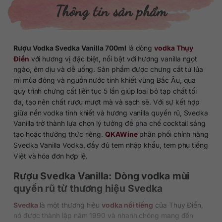
Thông tin sản phẩm
Rượu Vodka Svedka Vanilla 700ml
là dòng
vodka Thụy
Điển
với hương vị đặc biệt, nổi bật với hương vanilla ngọt
ngào, êm dịu và dễ uống. Sản phẩm được chưng cất từ lúa
mì mùa đông và nguồn nước tinh khiết vùng Bắc Âu, qua
quy trình chưng cất liên tục 5 lần giúp loại bỏ tạp chất tối
đa, tạo nên chất rượu mượt mà và sạch sẽ. Với sự kết hợp
giữa nền vodka tinh khiết và hương vanilla quyến rũ, Svedka
Vanilla trở thành lựa chọn lý tưởng để pha chế cocktail sáng
tạo hoặc thưởng thức riêng.
QKAWine
phân phối chính hãng
Svedka Vanilla Vodka, đầy đủ tem nhập khẩu, tem phụ tiếng
Việt và hóa đơn hợp lệ.
Rượu Svedka Vanilla: Dòng vodka mùi
quyến rũ từ thương hiệu Svedka
Svedka
là một thương hiệu
vodka nổi tiếng
của Thụy Điển,
nó được thành lập năm 1990 và nhanh chóng mang đến