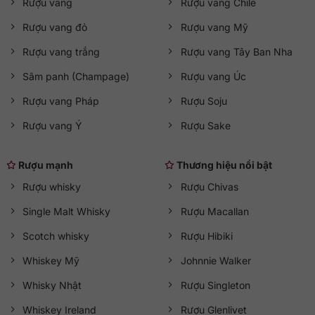
Rượu vang
Rượu vang Chile
QKAWine
phân phối chính hãng sản phẩm này, đảm bảo
nguồn gốc rõ ràng, chất lượng chuẩn quốc tế và giá ưu đãi.
Rượu vang đỏ
Rượu vang Mỹ
Rượu vang trắng
Rượu vang Tây Ban Nha
Tư vấn 24/7
Sâm panh (Champage)
Rượu vang Úc
Hotline:
0363 909 636
Zalo:
QKAWine JSC
Rượu vang Pháp
Rượu Soju
Fanpage:
QKAWine Official
Messenger:
Chat với QKAWine
Rượu vang Ý
Rượu Sake
Hỗ trợ khách hàng
Rượu mạnh
Thương hiệu nổi bật
Bán hàng:
sales@qkawine.com
Rượu whisky
Rượu Chivas
Dịch vụ sau bán hàng:
help@qkawine.com
hoặc
qkawine@gmail.com
Single Malt Whisky
Rượu Macallan
Cửa hàng
QKAWine
Scotch whisky
Rượu Hibiki
Trụ sở chính:
Tầng 1, số 12A, lô TT02, KĐT HDMon (Hải
Whiskey Mỹ
Johnnie Walker
Đăng City), Phường Mỹ Đình 2, Quận Nam Từ Liêm, Thành
phố Hà Nội
Whisky Nhật
Rượu Singleton
Đường tới cửa hàng:
Google Maps
Whiskey Ireland
Rượu Glenlivet