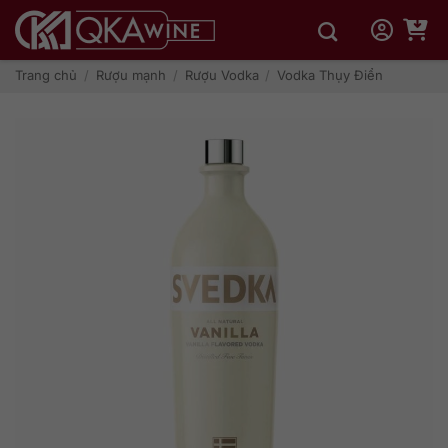
Bỏ
qua
nội
dung
Trang chủ
/
Rượu mạnh
/
Rượu Vodka
/
Vodka Thụy Điển