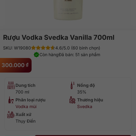
Rượu Vodka Svedka Vanilla 700ml
SKU: W19080
4.6/5.0 (60 bình chọn)
Còn hàng
Đã bán: 51 sản phẩm
300.000
₫
Dung tích
Nồng độ
700 ml
35%
Phân loại rượu
Thương hiệu
Vodka mùi
Svedka
Xuất xứ
Thụy Điển