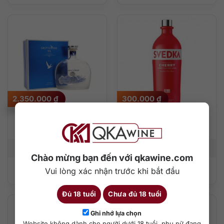
2.350.000
₫
300.000
₫
Rượu Vodka Grey
Rượu Vodka Svedka
Goose VX 750ml
Cherry 750ml
750 ml
40%
750 ml
35%
Chào mừng bạn đến với qkawine.com
Vui lòng xác nhận trước khi bắt đầu
Thêm vào giỏ hàng
Thêm vào giỏ hàng
Đủ 18 tuổi
Chưa đủ 18 tuổi
Ghi nhớ lựa chọn
Website không dành cho người dưới 18 tuổi, phụ nữ đang