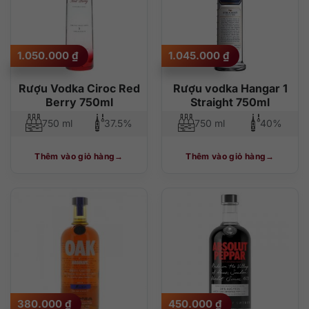
1.050.000
₫
1.045.000
₫
Rượu Vodka Ciroc Red
Rượu vodka Hangar 1
Berry 750ml
Straight 750ml
750 ml
37.5%
750 ml
40%
Thêm vào giỏ hàng
Thêm vào giỏ hàng
380.000
₫
450.000
₫