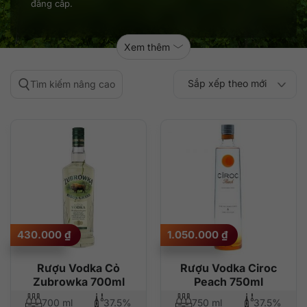
đẳng cấp.
Xem thêm
Sắp xếp theo mới
Tìm kiếm nâng cao
Sắp xếp theo
Sắp xếp theo mức
nhất
Sắp xếp theo giá:
Sắp xếp theo giá:
độ phổ biến
thấp đến cao
cao đến thấp
430.000
₫
1.050.000
₫
Rượu Vodka Cỏ
Rượu Vodka Ciroc
Zubrowka 700ml
Peach 750ml
700 ml
37.5%
750 ml
37.5%