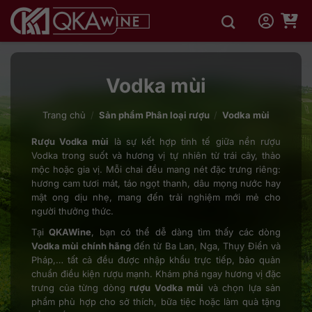
Bỏ
qua
nội
dung
Vodka mùi
Trang chủ
/
Sản phẩm Phân loại rượu
/
Vodka mùi
Rượu Vodka mùi
là sự kết hợp tinh tế giữa nền rượu
Vodka trong suốt và hương vị tự nhiên từ trái cây, thảo
mộc hoặc gia vị. Mỗi chai đều mang nét đặc trưng riêng:
hương cam tươi mát, táo ngọt thanh, dâu mọng nước hay
mật ong dịu nhẹ, mang đến trải nghiệm mới mẻ cho
người thưởng thức.
Tại
QKAWine
, bạn có thể dễ dàng tìm thấy các dòng
Vodka mùi chính hãng
đến từ Ba Lan, Nga, Thụy Điển và
Pháp,… tất cả đều được nhập khẩu trực tiếp, bảo quản
chuẩn điều kiện rượu mạnh. Khám phá ngay hương vị đặc
trưng của từng dòng
rượu Vodka mùi
và chọn lựa sản
phẩm phù hợp cho sở thích, bữa tiệc hoặc làm quà tặng