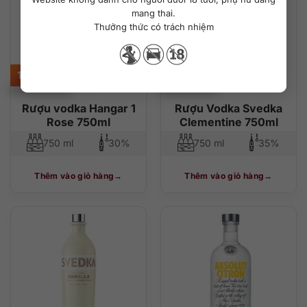
mang thai.
Thưởng thức có trách nhiệm
1.100.000
₫
300.000
₫
Rượu vodka Hangar 1
Rượu Vodka Svedka
Rose 750ml
Clementine 750ml
750 ml
30%
750 ml
35%
Thêm vào giỏ hàng
Thêm vào giỏ hàng