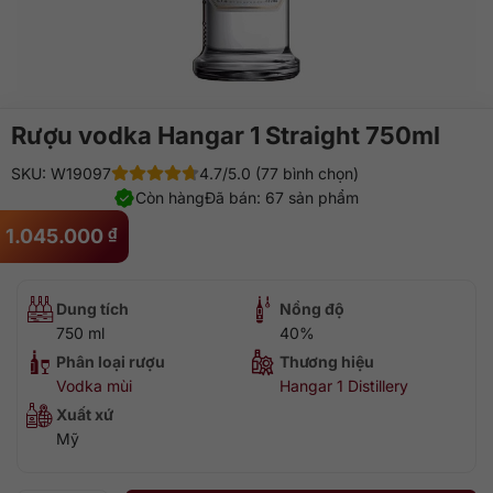
Rượu vodka Hangar 1 Straight 750ml
SKU: W19097
4.7/5.0 (77 bình chọn)
Còn hàng
Đã bán: 67 sản phẩm
1.045.000
₫
Dung tích
Nồng độ
750 ml
40%
Phân loại rượu
Thương hiệu
Vodka mùi
Hangar 1 Distillery
Xuất xứ
Mỹ