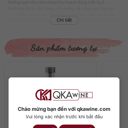
Những quả nho chín mọng thu hoạch đúng thời vụ ở
California được đặt trong nồi chưng cất cùng các loại ngũ
cốc ở miền Trung Tây Hoa Kỳ, rót vào rượu một mùi vị trái
Chi tiết
cây vô cùng đặc biệt. Và chúng ta được tận hưởng chai
rượu Hangar 1 Straight Vodka “
Hangar thẳng
” hết sức thú vị.
Thông tin chi tiết về rượu
Sản phẩm tương tự
Xuất xứ: Mỹ
Thương hiệu: Hangar 1 Distillery
Phân loại: Vodka
Nồng độ: 40%
Dung tích: 750 ml
Màu sắc: Trong suốt
Cách thưởng thức: Uống nguyên chất, thêm đá viên, pha
chế cocktail
Mô tả hương vị rượu
Chào mừng bạn đến với qkawine.com
Một kiểu
vodka Mỹ
đặc trưng, với sự sạch sẽ gần như tuyệt
Vui lòng xác nhận trước khi bắt đầu
đối, tươi mát, cân bằng và ngập tràn hương hoa trên đầu
mũi. Sự kết hợp của ngũ cốc và nho tạo nên chất rượu thơm