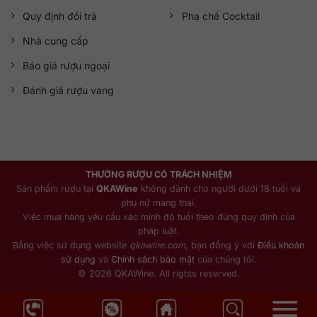
Quy định đổi trả
Pha chế Cocktail
Nhà cung cấp
Báo giá rượu ngoại
Đánh giá rượu vang
THƯỞNG RƯỢU CÓ TRÁCH NHIỆM
Sản phẩm rượu tại
QKAWine
không dành cho người dưới 18 tuổi và
phụ nữ mang thai.
Việc mua hàng yêu cầu xác minh độ tuổi theo đúng quy định của
pháp luật.
Bằng việc sử dụng website
qkawine.com
, bạn đồng ý với
Điều khoản
sử dụng
và
Chính sách bảo mật
của chúng tôi.
© 2026 QKAWine. All rights reserved.