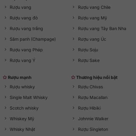
Mở cửa từ 08:30 đến 21:30 (
Thứ Hai đến Chủ Nhật
)
Rượu vang
Rượu vang Chile
Rượu vang đỏ
Rượu vang Mỹ
Rượu vang trắng
Rượu vang Tây Ban Nha
Sâm panh (Champage)
Rượu vang Úc
Rượu vang Pháp
Rượu Soju
Rượu vang Ý
Rượu Sake
Rượu mạnh
Thương hiệu nổi bật
Rượu whisky
Rượu Chivas
Single Malt Whisky
Rượu Macallan
Scotch whisky
Rượu Hibiki
Whiskey Mỹ
Johnnie Walker
Whisky Nhật
Rượu Singleton