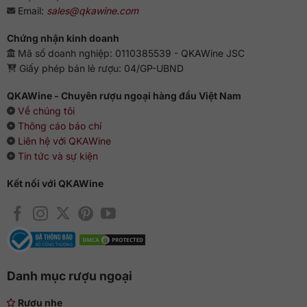
vodka
và các bartender chuyên nghiệp.
Email:
sales@qkawine.com
Tư vấn 24/7
Chứng nhận kinh doanh
Hotline:
0363 909 636
Mã số doanh nghiệp: 0110385539 - QKAWine JSC
Zalo:
QKAWine JSC
Giấy phép bán lẻ rượu: 04/GP-UBND
Fanpage:
QKAWine Official
Messenger:
Chat với QKAWine
QKAWine - Chuyên rượu ngoại hàng đầu Việt Nam
Về chúng tôi
Hỗ trợ khách hàng
Thông cáo báo chí
Liên hệ với QKAWine
Bán hàng:
sales@qkawine.com
Tin tức và sự kiện
Dịch vụ sau bán hàng:
help@qkawine.com
hoặc
qkawine@gmail.com
Kết nối với QKAWine
Cửa hàng
QKAWine
Trụ sở chính:
Tầng 1, số 12A, lô TT02, KĐT HDMon (Hải
Đăng City), Phường Mỹ Đình 2, Quận Nam Từ Liêm, Thành
phố Hà Nội
Đường tới cửa hàng:
Google Maps
Danh mục rượu ngoại
Giờ hoạt động
Rượu nhẹ