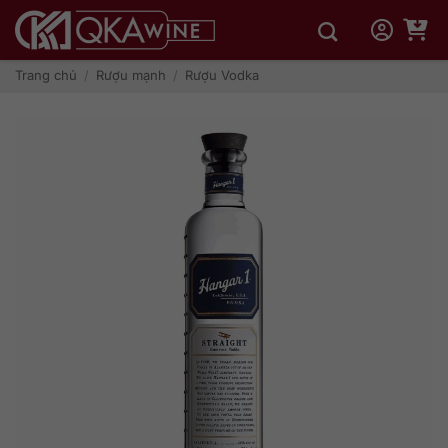
Bỏ
qua
nội
dung
Trang chủ
/
Rượu mạnh
/
Rượu Vodka