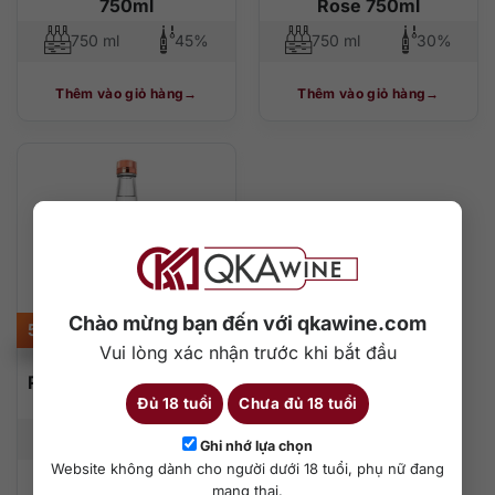
750ml
Rose 750ml
750 ml
45%
750 ml
30%
Thêm vào giỏ hàng
Thêm vào giỏ hàng
Chào mừng bạn đến với qkawine.com
500.000
₫
Vui lòng xác nhận trước khi bắt đầu
Rượu Tito’s Handmade
Vodka 700ml
Đủ 18 tuổi
Chưa đủ 18 tuổi
700 ml
40%
Ghi nhớ lựa chọn
Website không dành cho người dưới 18 tuổi, phụ nữ đang
mang thai.
Thêm vào giỏ hàng