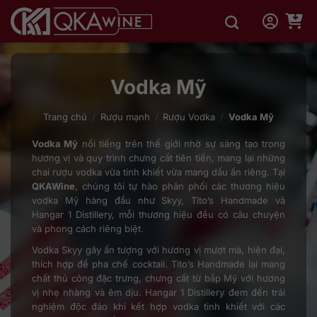
Bỏ
qua
nội
dung
Vodka Mỹ
Trang chủ
/
Rượu mạnh
/
Rượu Vodka
/
Vodka Mỹ
Vodka Mỹ
nổi tiếng trên thế giới nhờ sự sáng tạo trong
hương vị và quy trình chưng cất tiên tiến, mang lại những
chai rượu vodka vừa tinh khiết vừa mang dấu ấn riêng. Tại
QKAWine
, chúng tôi tự hào phân phối các thương hiệu
vodka Mỹ hàng đầu như Skyy, Tito’s Handmade và
Hangar 1 Distillery, mỗi thương hiệu đều có câu chuyện
và phong cách riêng biệt.
Vodka Skyy gây ấn tượng với hương vị mượt mà, hiện đại,
thích hợp để pha chế cocktail. Tito’s Handmade lại mang
chất thủ công đặc trưng, chưng cất từ bắp Mỹ với hương
vị nhẹ nhàng và êm dịu. Hangar 1 Distillery đem đến trải
nghiệm độc đáo khi kết hợp vodka tinh khiết với các