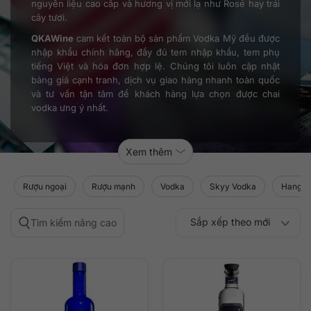
nguyên liệu cao cấp và hương vị mới lạ như Rosé hay trái
cây tươi.
QKAWine
cam kết toàn bộ sản phẩm Vodka Mỹ đều được
nhập khẩu chính hãng, đầy đủ tem nhập khẩu, tem phụ
tiếng Việt và hóa đơn hợp lệ. Chúng tôi luôn cập nhật
bảng giá cạnh tranh, dịch vụ giao hàng nhanh toàn quốc
và tư vấn tận tâm để khách hàng lựa chọn được chai
vodka ưng ý nhất.
Xem thêm
Rượu ngoại
Rượu mạnh
Vodka
Skyy Vodka
Hangar 1
Sắp xếp theo mới
Tìm kiếm nâng cao
Sắp xếp theo
Sắp xếp theo mức
nhất
Sắp xếp theo giá:
Sắp xếp theo giá:
độ phổ biến
thấp đến cao
cao đến thấp