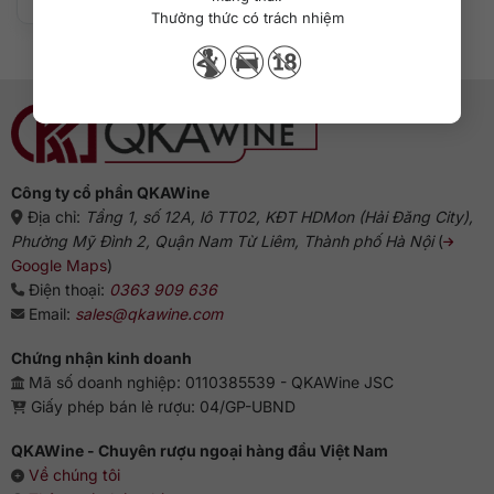
Thưởng thức có trách nhiệm
Công ty cổ phần QKAWine
Địa chỉ:
Tầng 1, số 12A, lô TT02, KĐT HDMon (Hải Đăng City),
Phường Mỹ Đình 2, Quận Nam Từ Liêm, Thành phố Hà Nội
(
Google Maps
)
Điện thoại:
0363 909 636
Email:
sales@qkawine.com
Chứng nhận kinh doanh
Mã số doanh nghiệp: 0110385539 - QKAWine JSC
Giấy phép bán lẻ rượu: 04/GP-UBND
QKAWine - Chuyên rượu ngoại hàng đầu Việt Nam
Về chúng tôi