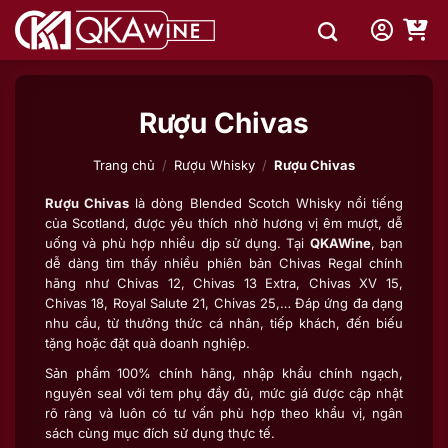
Bỏ
qua
nội
dung
Rượu Chivas
Trang chủ
/
Rượu Whisky
/
Rượu Chivas
Rượu Chivas
là dòng Blended Scotch Whisky nổi tiếng
của Scotland, được yêu thích nhờ hương vị êm mượt, dễ
uống và phù hợp nhiều dịp sử dụng. Tại
QKAWine
, bạn
dễ dàng tìm thấy nhiều phiên bản Chivas Regal chính
hãng như Chivas 12, Chivas 13 Extra, Chivas XV 15,
Chivas 18, Royal Salute 21, Chivas 25,… Đáp ứng đa dạng
nhu cầu, từ thưởng thức cá nhân, tiếp khách, đến biếu
tặng hoặc đặt quà doanh nghiệp.
Sản phẩm 100% chính hãng, nhập khẩu chính ngạch,
nguyên seal với tem phụ đầy đủ, mức giá được cập nhật
rõ ràng và luôn có tư vấn phù hợp theo khẩu vị, ngân
sách cùng mục đích sử dụng thực tế.