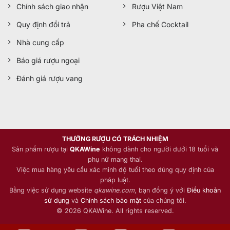
Chính sách giao nhận
Rượu Việt Nam
Quy định đổi trả
Pha chế Cocktail
Nhà cung cấp
Báo giá rượu ngoại
Đánh giá rượu vang
THƯỞNG RƯỢU CÓ TRÁCH NHIỆM
Sản phẩm rượu tại
QKAWine
không dành cho người dưới 18 tuổi và
phụ nữ mang thai.
Việc mua hàng yêu cầu xác minh độ tuổi theo đúng quy định của
pháp luật.
Bằng việc sử dụng website
qkawine.com
, bạn đồng ý với
Điều khoản
sử dụng
và
Chính sách bảo mật
của chúng tôi.
© 2026 QKAWine. All rights reserved.