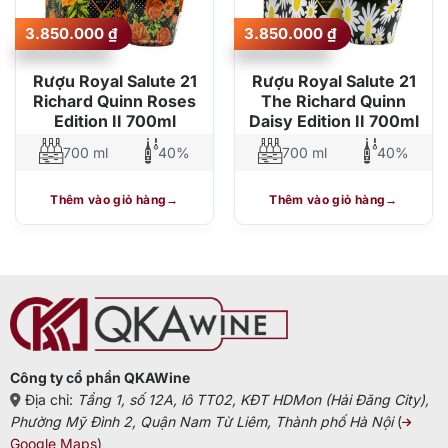
3.850.000
₫
3.850.000
₫
Rượu Royal Salute 21
Rượu Royal Salute 21
Richard Quinn Roses
The Richard Quinn
Edition II 700ml
Daisy Edition II 700ml
700 ml
40%
700 ml
40%
Thêm vào giỏ hàng
Thêm vào giỏ hàng
Công ty cổ phần QKAWine
Địa chỉ:
Tầng 1, số 12A, lô TT02, KĐT HDMon (Hải Đăng City),
Phường Mỹ Đình 2, Quận Nam Từ Liêm, Thành phố Hà Nội
(
Google Maps
)