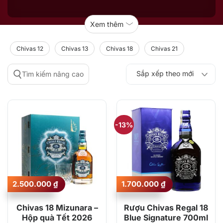
Xem thêm
Chivas 12
Chivas 13
Chivas 18
Chivas 21
Sắp xếp theo mới
Tìm kiếm nâng cao
Sắp xếp theo
Sắp xếp theo mức
nhất
Sắp xếp theo giá:
Sắp xếp theo giá:
độ phổ biến
thấp đến cao
cao đến thấp
-13%
Giá
Giá
2.500.000
₫
1.700.000
₫
gốc
hiện
là:
tại
1.950.000 ₫.
là:
Chivas 18 Mizunara –
Rượu Chivas Regal 18
1.700.000 ₫.
Hộp quà Tết 2026
Blue Signature 700ml