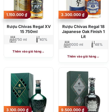
1.150.000
₫
3.300.000
₫
Rượu Chivas Regal XV
Rượu Chivas Regal 18
15 750ml
Japanese Oak Finish 1
Lít
750 ml
40%
1000 ml
48%
Thêm vào giỏ hàng
Thêm vào giỏ hàng
3.100.000
₫
9.500.000
₫