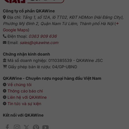
và hạnh nhân rang.
Hậu vị
: kéo dài, ấm áp với gỗ sồi, gia vị cay nhẹ và chút
Công ty cổ phần QKAWine
khói tinh tế.
Địa chỉ:
Tầng 1, số 12A, lô TT02, KĐT HDMon (Hải Đăng City),
Phường Mỹ Đình 2, Quận Nam Từ Liêm, Thành phố Hà Nội
(
Đây là trải nghiệm hương vị đặc trưng trong thế giới
whisky
Google Maps
)
Scotland
, vừa dễ tiếp cận cho người mới, vừa đủ tinh tế cho
Điện thoại:
0363 909 636
giới sành.
Email:
sales@qkawine.com
4. Giá trị biểu tượng và ý nghĩa sưu tầm
Chứng nhận kinh doanh
White Richard Quinn Edition không chỉ là một chai whisky mà
Mã số doanh nghiệp: 0110385539 - QKAWine JSC
còn mang ý nghĩa biểu tượng. Màu trắng đại diện cho sự
Giấy phép bán lẻ rượu: 04/GP-UBND
tinh khiết, hoa hồng và hoa cúc trên thân chai tượng trưng
cho tình yêu, sự bền bỉ và sức sống mãnh liệt.
QKAWine - Chuyên rượu ngoại hàng đầu Việt Nam
Về chúng tôi
Là dòng rượu ngoại giới hạn, sản phẩm này đặc biệt được
Thông cáo báo chí
ưa chuộng trong giới sưu tầm và những ai muốn khẳng định
Liên hệ với QKAWine
phong cách sống tinh tế. Với số lượng phát hành hạn chế,
Tin tức và sự kiện
giá trị sưu tầm của Royal Salute 21 White Richard Quinn
Edition ngày càng được nâng cao, biến nó thành niềm tự
Kết nối với QKAWine
hào trong bất kỳ bộ sưu tập nào.