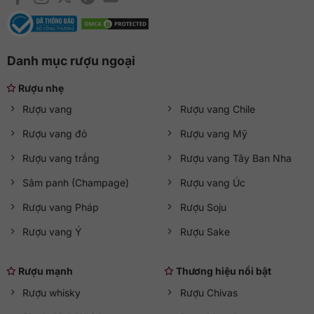
5. Thông tin chi tiết sản phẩm
THÔNG TIN
CHI TIẾT
Danh mục rượu ngoại
Thương hiệu
Royal Salute
Rượu nhẹ
Xuất xứ
Scotland
Rượu vang
Rượu vang Chile
Loại rượu
Rượu whisky
Rượu vang đỏ
Rượu vang Mỹ
Rượu vang trắng
Rượu vang Tây Ban Nha
Phân loại
Blended Scotch Whisky
Sâm panh (Champage)
Rượu vang Úc
Nguyên liệu
Mạch nha và ngũ cốc tuyển chọn
Rượu vang Pháp
Rượu Soju
Tuổi rượu
21 năm
Rượu vang Ý
Rượu Sake
Nồng độ
40%
Rượu mạnh
Thương hiệu nổi bật
Dung tích
700ml
Rượu whisky
Rượu Chivas
Màu sắc
Hổ phách óng ánh