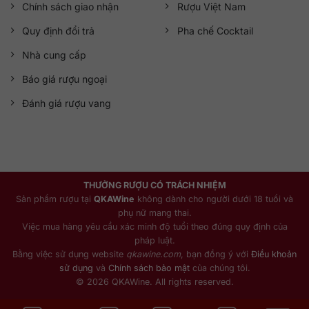
Chính sách giao nhận
Rượu Việt Nam
Quy định đổi trả
Pha chế Cocktail
Nhà cung cấp
Báo giá rượu ngoại
Đánh giá rượu vang
THƯỞNG RƯỢU CÓ TRÁCH NHIỆM
Sản phẩm rượu tại
QKAWine
không dành cho người dưới 18 tuổi và
phụ nữ mang thai.
Việc mua hàng yêu cầu xác minh độ tuổi theo đúng quy định của
pháp luật.
Bằng việc sử dụng website
qkawine.com
, bạn đồng ý với
Điều khoản
sử dụng
và
Chính sách bảo mật
của chúng tôi.
© 2026 QKAWine. All rights reserved.