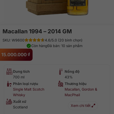
Macallan 1994 – 2014 GM
SKU: W9600
4.6/5.0 (20 bình chọn)
Còn hàng
Đã bán: 10 sản phẩm
15.000.000
₫
Dung tích
Nồng độ
700 ml
43%
Phân loại rượu
Thương hiệu
Single Malt Scotch
Macallan
,
Gordon &
Whisky
MacPhail
Xuất xứ
Xem chi tiết
Scotland