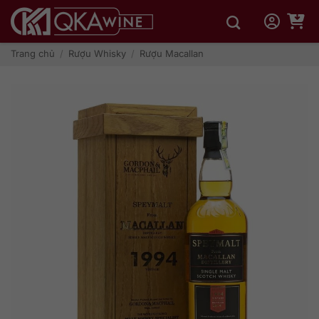
Bỏ
qua
nội
dung
Trang chủ
/
Rượu Whisky
/
Rượu Macallan