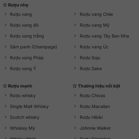
Rượu nhẹ
Rượu vang
Rượu vang Chile
Rượu vang đỏ
Rượu vang Mỹ
Rượu vang trắng
Rượu vang Tây Ban Nha
Sâm panh (Champage)
Rượu vang Úc
Rượu vang Pháp
Rượu Soju
Rượu vang Ý
Rượu Sake
Rượu mạnh
Thương hiệu nổi bật
Rượu whisky
Rượu Chivas
Single Malt Whisky
Rượu Macallan
Scotch whisky
Rượu Hibiki
Whiskey Mỹ
Johnnie Walker
Whisky Nhật
Rượu Singleton