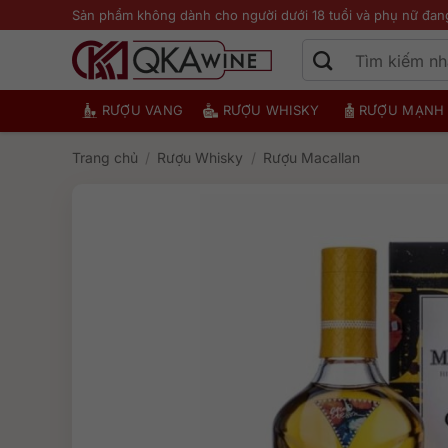
Bỏ
Sản phẩm không dành cho người dưới 18 tuổi và phụ nữ đan
qua
nội
dung
RƯỢU VANG
RƯỢU WHISKY
RƯỢU MẠNH
Trang chủ
/
Rượu Whisky
/
Rượu Macallan