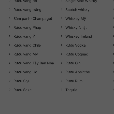
Rượu vang đỏ
Single Malt Whisky
Rượu vang trắng
Scotch whisky
Sâm panh (Champage)
Whiskey Mỹ
Rượu vang Pháp
Whisky Nhật
Rượu vang Ý
Whiskey Ireland
Rượu vang Chile
Rượu Vodka
Rượu vang Mỹ
Rượu Cognac
Rượu vang Tây Ban Nha
Rượu Gin
Rượu vang Úc
Rượu Absinthe
Rượu Soju
Rượu Rum
Rượu Sake
Tequila