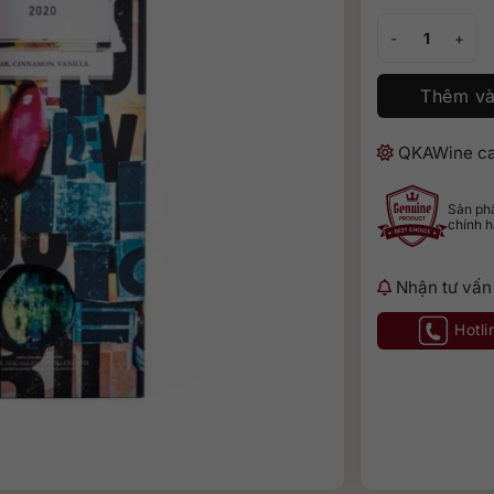
Rượu Macallan C
Thêm và
QKAWine ca
Sản p
chính 
Nhận tư vấn
Hotli