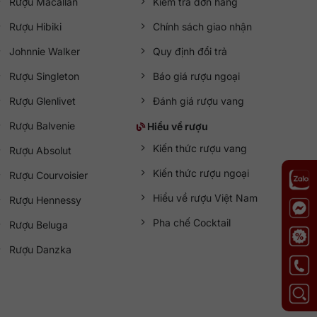
Rượu Macallan
Kiểm tra đơn hàng
Rượu Hibiki
Chính sách giao nhận
Johnnie Walker
Quy định đổi trả
Rượu Singleton
Báo giá rượu ngoại
Rượu Glenlivet
Đánh giá rượu vang
Rượu Balvenie
Hiểu về rượu
Kiến thức rượu vang
Rượu Absolut
Kiến thức rượu ngoại
Rượu Courvoisier
Hiểu về rượu Việt Nam
Rượu Hennessy
Pha chế Cocktail
Rượu Beluga
Rượu Danzka