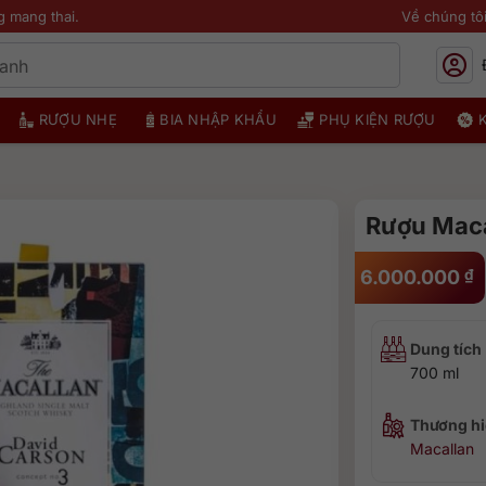
g mang thai.
Về chúng tô
RƯỢU NHẸ
BIA NHẬP KHẨU
PHỤ KIỆN RƯỢU
Rượu Maca
6.000.000
₫
Dung tích
700 ml
Thương hi
Macallan