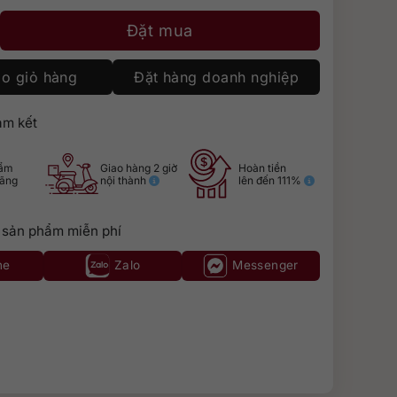
oncept No. 3 số lượng
Đặt mua
o giỏ hàng
Đặt hàng doanh nghiệp
m kết
hẩm
Giao hàng 2 giờ
Hoàn tiền
hãng
nội thành
lên đến 111%
 sản phẩm miễn phí
ne
Zalo
Messenger