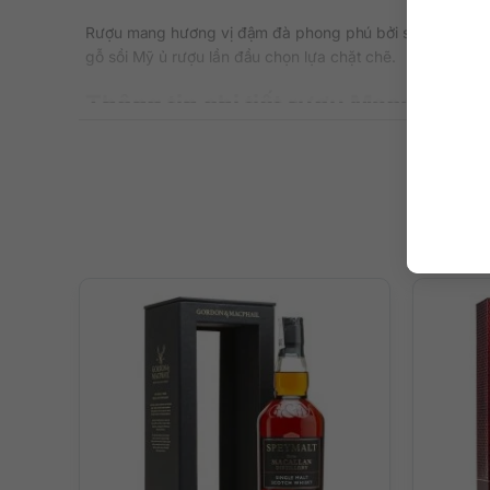
Rượu mang hương vị đậm đà phong phú bởi sự kết hợp củ
gỗ sồi Mỹ ủ rượu lần đầu chọn lựa chặt chẽ.
Thông tin chi tiết rượu Macallan C
Xuất xứ: Scotland
Thương hiệu: The Macallan
Vùng sản xuất: Speyside
Phân loại: Single Malt Scotch Whisky
Nguyên liệu: Mạch nha, ngũ cốc
Nồng độ: 40,8%
Dung tích: 700 ml
Màu sắc: Màu vàng California Gold
Cách thưởng thức: Uống nguyên chất, cùng đá hoặc p
Quy cách: Thùng 6 chai
Khám phá thế giới ngọt ngào trong
Sự sang trọng của chai rượu được thể hiện ngay ở tông 
mặt đầy ngọt ngào của quả lê và quả mơ tươi; tiếp đến l