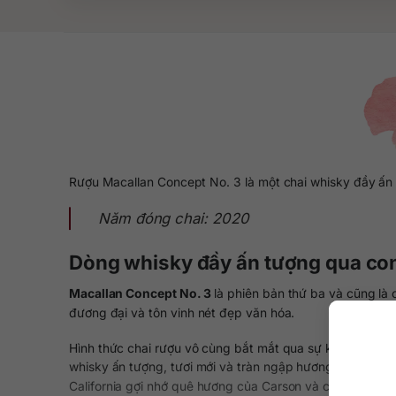
Rượu Macallan Concept No. 3 là một chai whisky đầy ấn t
Năm đóng chai: 2020
Dòng whisky đầy ấn tượng qua con
Macallan Concept No. 3
là phiên bản thứ ba và cũng là
đương đại và tôn vinh nét đẹp văn hóa.
Hình thức chai rượu vô cùng bắt mắt qua sự kết hợp vớ
whisky ấn tượng, tươi mới và tràn ngập hương vị. Sự tươ
California gợi nhớ quê hương của Carson và cũng thể hi