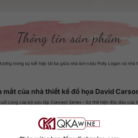
Thông tin sản phẩm
ượng trong sự kết hợp tài ba giữa nhà làm rượu Polly Logan và nhà t
 mắt của nhà thiết kế đồ họa David Carso
 cuối cùng của bộ sưu tập Concept Series – Sự thể hiện độc đáo của t
i nhà thiết kế đồ họa và nghệ sĩ nổi danh David Carson. Mang đến 
ng tác tốt đẹp giữa Polly Logan – nhà làm rượu của The Macallan và
ện đẳng cấp, thịnh vượng cùng con số 8 may mắn trên thân chai rượu.