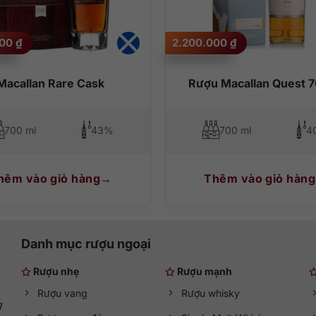
ùng sự tinh tế của thảo mộc. Nhấm nháp đủ lâu có lẽ bạn sẽ chợt nhận
hiếc bánh thơm phức dẫn dắt mọi cảm xúc.
000
₫
2.200.000
₫
ế cocktail.
Macallan Rare Cask
Rượu Macallan Quest 
700 ml
43%
700 ml
4
hêm vào giỏ hàng
Thêm vào giỏ hàng
Danh mục rượu ngoại
Rượu nhẹ
Rượu mạnh
Rượu vang
Rượu whisky
g