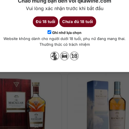
Chào mừng bạn đến với qkawine.com
Vui lòng xác nhận trước khi bắt đầu
a gia vị từ thùng ủ rượu sherry lần đầu và sự ngọt ngào của những 
Đủ 18 tuổi
Chưa đủ 18 tuổi
oncept No. 3
Chi tiết
Ghi nhớ lựa chọn
Website không dành cho người dưới 18 tuổi, phụ nữ đang mang thai.
Thưởng thức có trách nhiệm
Sản phẩm tương tự
ha chế cocktail
 từng giọt rượu
màu vàng California quý giá cùng hương thơm đầu tiên ập vào khứu g
à sự nhẹ nhàng của gia vị gỗ sồi cùng ấm áp của quế và gừng; sau cù