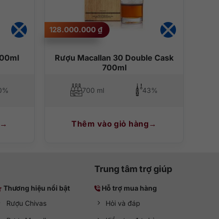
 ra hương vị đặc trưng của bánh trứng pasteis de nata.
128.000.000
₫
700ml
Rượu Macallan 30 Double Cask
700ml
0%
700 ml
43%
Thêm vào giỏ hàng
Trung tâm trợ giúp
Thương hiệu nổi bật
Hỗ trợ mua hàng
Rượu Chivas
Hỏi và đáp