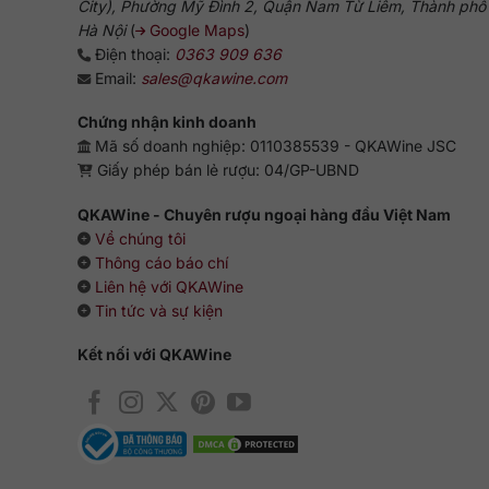
City), Phường Mỹ Đình 2, Quận Nam Từ Liêm, Thành phố
Hà Nội
(
Google Maps
)
Điện thoại:
0363 909 636
Email:
sales@qkawine.com
Chứng nhận kinh doanh
Mã số doanh nghiệp: 0110385539 - QKAWine JSC
Giấy phép bán lẻ rượu: 04/GP-UBND
QKAWine - Chuyên rượu ngoại hàng đầu Việt Nam
Về chúng tôi
Thông cáo báo chí
Liên hệ với QKAWine
Tin tức và sự kiện
Kết nối với QKAWine