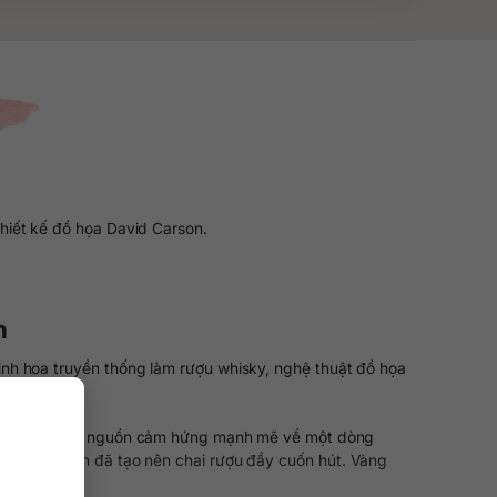
hiết kế đồ họa David Carson.
n
inh hoa truyền thống làm rượu whisky, nghệ thuật đồ họa
cho người dùng nguồn cảm hứng mạnh mẽ về một dòng
 David Carson đã tạo nên chai rượu đầy cuốn hút. Vàng