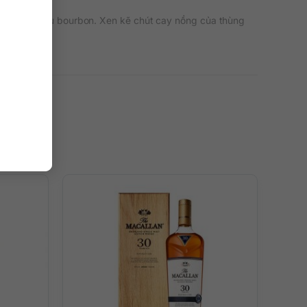
thùng ủ rượu bourbon. Xen kẽ chút cay nồng của thùng
iác. Ngay khi vừa bật mở bạn sẽ bị hớp hồn với sự có
ng là sự tươi tắn của vani và cam quýt. Lan tràn khắp