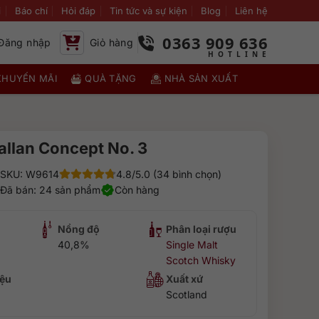
i
Báo chí
Hỏi đáp
Tin tức và sự kiện
Blog
Liên hệ
0363 909 636
Đăng nhập
Giỏ hàng
KHUYẾN MÃI
QUÀ TẶNG
NHÀ SẢN XUẤT
llan Concept No. 3
SKU: W9614
4.8/5.0 (34 bình chọn)
Đã bán: 24 sản phẩm
Còn hàng
Nồng độ
Phân loại rượu
40,8%
Single Malt
Scotch Whisky
ệu
Xuất xứ
Scotland