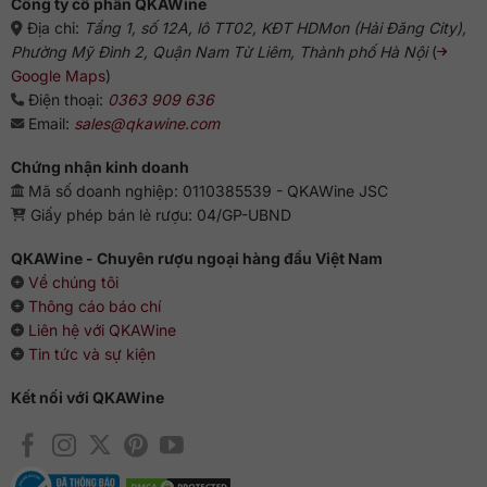
Công ty cổ phần QKAWine
hào. Cổ chai phủ màu vàng đồng, đồng bộ với sắc whisky
Địa chỉ:
Tầng 1, số 12A, lô TT02, KĐT HDMon (Hải Đăng City),
bên trong.
Phường Mỹ Đình 2, Quận Nam Từ Liêm, Thành phố Hà Nội
(
Hộp gỗ
: Hộp gỗ sồi nâu sang trọng, bề mặt khắc logo
Google Maps
)
Macallan và họa tiết trang trí tinh xảo. Sự kết hợp này tạo
Điện thoại:
0363 909 636
cảm giác cổ điển, bền vững và đẳng cấp. Khi đặt trên kệ
Email:
sales@qkawine.com
trưng bày, hộp gỗ không chỉ bảo vệ chai mà còn biến sản
phẩm thành một tác phẩm nghệ thuật hoàn chỉnh.
Chứng nhận kinh doanh
Mã số doanh nghiệp: 0110385539 - QKAWine JSC
Ngoại hình của Macallan 21 Colour Collection thể hiện rõ triết
Giấy phép bán lẻ rượu: 04/GP-UBND
lý của bộ sưu tập:
Whisky không chỉ để uống mà còn để
chiêm ngưỡng và lưu giữ
.
QKAWine - Chuyên rượu ngoại hàng đầu Việt Nam
Về chúng tôi
4. Vị trí trong Colour Collection
Thông cáo báo chí
Liên hệ với QKAWine
Bộ Colour Collection được Macallan sáng tạo để tôn vinh sắc
Tin tức và sự kiện
màu tự nhiên, không pha phẩm màu, hoàn toàn đến từ quá
trình ủ thùng gỗ. Trong đó, Macallan 21 giữ vị trí đặc biệt:
Kết nối với QKAWine
cân bằng giữa sự trẻ trung của phiên bản 12 năm và chiều
sâu của phiên bản 30 năm.
Với 21 năm, chai rượu này vừa đủ trưởng thành để thể hiện