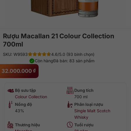
Rượu Macallan 21 Colour Collection
700ml
SKU: W9593
4.6/5.0 (93 bình chọn)
Còn hàng
Đã bán: 83 sản phẩm
32.000.000
₫
Bộ sưu tập
Dung tích
Colour Collection
700 ml
Nồng độ
Phân loại rượu
43%
Single Malt Scotch
Whisky
Thương hiệu
Tuổi rượu