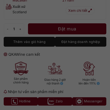
Macallan
21 năm
Xuất xứ
Xem chi tiết
Scotland
Rượu Macallan 21 Colour Collection 700ml số lượng
Đặt mua
Thêm vào giỏ hàng
Đặt hàng doanh nghiệp
QKAWine cam kết
Sản phẩm
Giao hàng 2 giờ
Hoàn tiền
chính hãng
nội thành
lên đến 111%
Nhận tư vấn sản phẩm miễn phí
Hotline
Zalo
Messenger