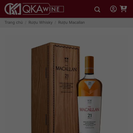
Bỏ
qua
nội
dung
Trang chủ
/
Rượu Whisky
/
Rượu Macallan