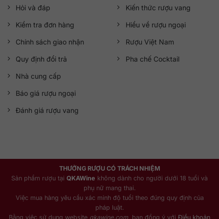
Bộ sưu tập
Colour Collection
Hỏi và đáp
Kiến thức rượu vang
Vùng sản xuất
Speyside
Kiểm tra đơn hàng
Hiểu về rượu ngoại
Chính sách giao nhận
Rượu Việt Nam
Phân loại
Single Malt Scotch Whisky
Quy định đổi trả
Pha chế Cocktail
Nguyên liệu
Mạch nha, ngũ cốc
Nhà cung cấp
Nồng độ
43%
Báo giá rượu ngoại
Tuổi rượu
21 năm
Đánh giá rượu vang
Dung tích
700ml
Màu sắc
Màu nâu đồng
Cách thưởng thức
Uống nguyên chất, cùng đá hoặc pha chế
THƯỞNG RƯỢU CÓ TRÁCH NHIỆM
Sản phẩm rượu tại
QKAWine
không dành cho người dưới 18 tuổi và
Quy cách
Thùng 6 chai
phụ nữ mang thai.
Việc mua hàng yêu cầu xác minh độ tuổi theo đúng quy định của
8. Bộ sưu tập The Macallan Colour Collection
pháp luật.
Bằng việc sử dụng website
qkawine.com
, bạn đồng ý với
Điều khoản