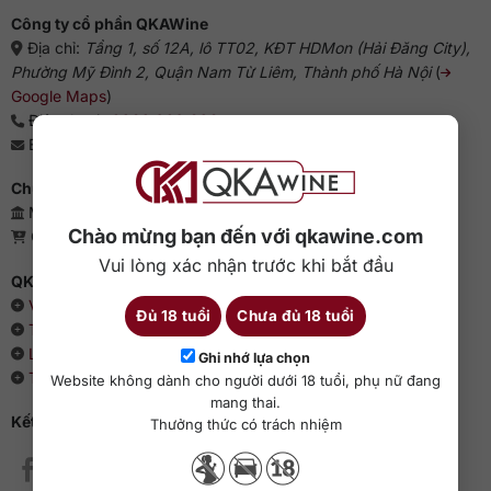
Công ty cổ phần QKAWine
Địa chỉ:
Tầng 1, số 12A, lô TT02, KĐT HDMon (Hải Đăng City),
Phường Mỹ Đình 2, Quận Nam Từ Liêm, Thành phố Hà Nội
(
Google Maps
)
Điện thoại:
0363 909 636
Email:
sales@qkawine.com
Chứng nhận kinh doanh
Mã số doanh nghiệp: 0110385539 - QKAWine JSC
Chào mừng bạn đến với qkawine.com
Giấy phép bán lẻ rượu: 04/GP-UBND
Vui lòng xác nhận trước khi bắt đầu
QKAWine - Chuyên rượu ngoại hàng đầu Việt Nam
Về chúng tôi
Đủ 18 tuổi
Chưa đủ 18 tuổi
Thông cáo báo chí
Liên hệ với QKAWine
Ghi nhớ lựa chọn
Tin tức và sự kiện
Website không dành cho người dưới 18 tuổi, phụ nữ đang
mang thai.
Kết nối với QKAWine
Thưởng thức có trách nhiệm