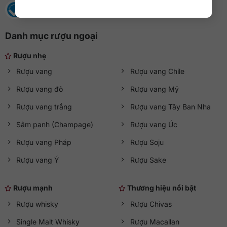
Danh mục rượu ngoại
Rượu nhẹ
Rượu vang
Rượu vang Chile
Rượu vang đỏ
Rượu vang Mỹ
Rượu vang trắng
Rượu vang Tây Ban Nha
Sâm panh (Champage)
Rượu vang Úc
Rượu vang Pháp
Rượu Soju
Rượu vang Ý
Rượu Sake
Rượu mạnh
Thương hiệu nổi bật
Rượu whisky
Rượu Chivas
Single Malt Whisky
Rượu Macallan