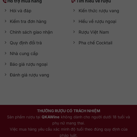
Hỗ trợ mua hàng
Tìm hiểu về rượu
Hỏi và đáp
Kiến thức rượu vang
Kiểm tra đơn hàng
Hiểu về rượu ngoại
Chính sách giao nhận
Rượu Việt Nam
Quy định đổi trả
Pha chế Cocktail
Nhà cung cấp
Báo giá rượu ngoại
Đánh giá rượu vang
THƯỞNG RƯỢU CÓ TRÁCH NHIỆM
Sản phẩm rượu tại
QKAWine
không dành cho người dưới 18 tuổi và
phụ nữ mang thai.
Việc mua hàng yêu cầu xác minh độ tuổi theo đúng quy định của
pháp luật.