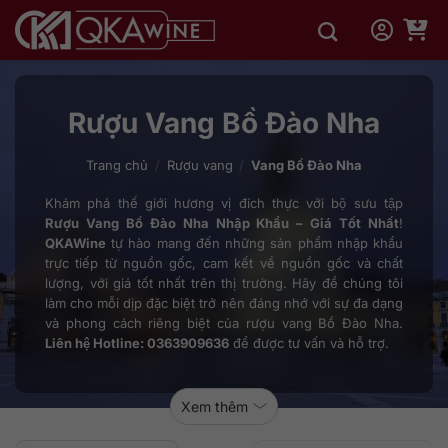
Bỏ
qua
nội
dung
Rượu Vang Bồ Đào Nha
Trang chủ
/
Rượu vang
/
Vang Bồ Đào Nha
Khám phá thế giới hương vị đích thực với bộ sưu tập
Rượu Vang Bồ Đào Nha Nhập Khẩu – Giá Tốt Nhất
!
QKAWine
tự hào mang đến những sản phẩm nhập khẩu
trực tiếp từ nguồn gốc, cam kết về nguồn gốc và chất
lượng, với giá tốt nhất trên thị trường. Hãy để chúng tôi
làm cho mỗi dịp đặc biệt trở nên đáng nhớ với sự đa dạng
và phong cách riêng biệt của rượu vang Bồ Đào Nha.
Liên hệ Hotline: 0363909636
để được tư vấn và hỗ trợ.
Xem thêm