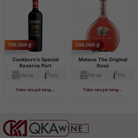
750.000
₫
390.000
₫
Cockburn’s Special
Mateus The Original
Reserve Port
Rosé
750 ml
20%
750 ml
11%
Thêm vào giỏ hàng
Thêm vào giỏ hàng