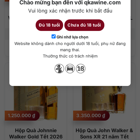
Chào mừng bạn đến với qkawine.com
Vui lòng xác nhận trước khi bắt đầu
Hộp Quà Johnnie
Hộp Quà Johnnie
Walker Black Tết 2026
Walker Double Black 1L
Tết 2026
Đủ 18 tuổi
Chưa đủ 18 tuổi
750 ml
40%
1000 ml
40%
Ghi nhớ lựa chọn
Website không dành cho người dưới 18 tuổi, phụ nữ đang
Thêm vào giỏ hàng
Thêm vào giỏ hàng
mang thai.
Thưởng thức có trách nhiệm
1.250.000
₫
3.350.000
₫
Hộp Quà Johnnie
Hộp Quà John Walker &
Walker Gold Tết 2026
Sons XR 21 năm Tết