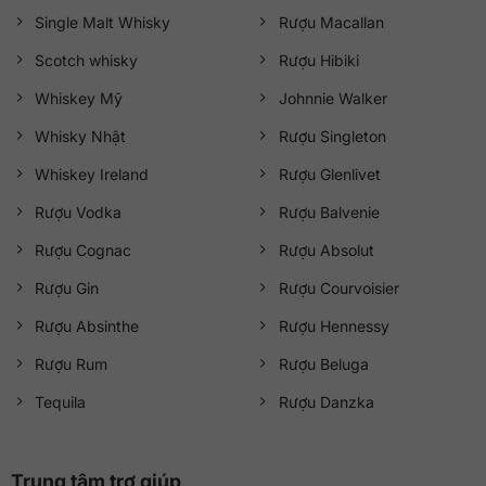
Single Malt Whisky
Rượu Macallan
Scotch whisky
Rượu Hibiki
Whiskey Mỹ
Johnnie Walker
Whisky Nhật
Rượu Singleton
Whiskey Ireland
Rượu Glenlivet
Rượu Vodka
Rượu Balvenie
Rượu Cognac
Rượu Absolut
Rượu Gin
Rượu Courvoisier
Rượu Absinthe
Rượu Hennessy
Rượu Rum
Rượu Beluga
Tequila
Rượu Danzka
Trung tâm trợ giúp