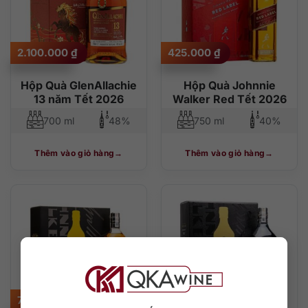
2.100.000
₫
425.000
₫
Hộp Quà GlenAllachie
Hộp Quà Johnnie
13 năm Tết 2026
Walker Red Tết 2026
700 ml
48%
750 ml
40%
Thêm vào giỏ hàng
Thêm vào giỏ hàng
750.000
₫
1.150.000
₫