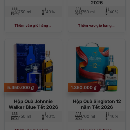
2026
750 ml
40%
750 ml
40%
Thêm vào giỏ hàng
Thêm vào giỏ hàng
5.450.000
₫
1.350.000
₫
Hộp Quà Johnnie
Hộp Quà Singleton 12
Walker Blue Tết 2026
năm Tết 2026
750 ml
40%
700 ml
40%