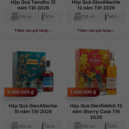
Hộp Quà Tamdhu 12
Hộp Quà GlenAllachie
năm Tết 2026
12 năm Tết 2026
700 ml
43%
700 ml
46%
Thêm vào giỏ hàng
Thêm vào giỏ hàng
2.450.000
₫
1.450.000
₫
Hộp Quà GlenAllachie
Hộp Quà Glenfiddich 12
15 năm Tết 2026
năm Sherry Cask Tết
2026
700 ml
46%
700 ml
43%