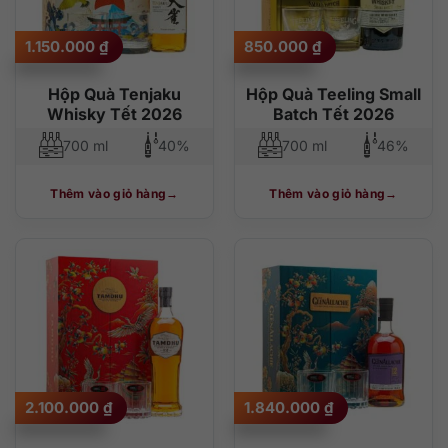
1.150.000
₫
850.000
₫
Hộp Quà Tenjaku
Hộp Quà Teeling Small
Whisky Tết 2026
Batch Tết 2026
700 ml
40%
700 ml
46%
Thêm vào giỏ hàng
Thêm vào giỏ hàng
2.100.000
₫
1.840.000
₫