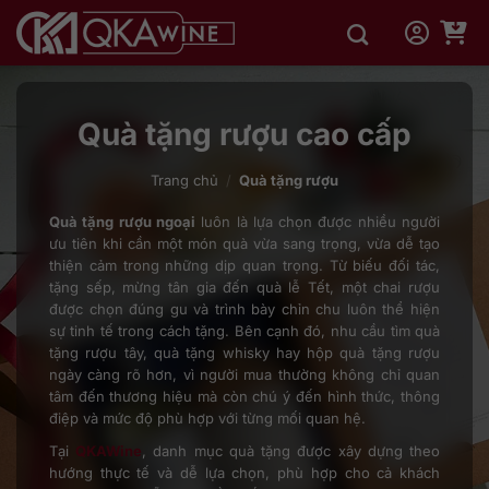
Bỏ
qua
nội
dung
Quà tặng rượu cao cấp
Trang chủ
/
Quà tặng rượu
Quà tặng rượu ngoại
luôn là lựa chọn được nhiều người
ưu tiên khi cần một món quà vừa sang trọng, vừa dễ tạo
thiện cảm trong những dịp quan trọng. Từ biếu đối tác,
tặng sếp, mừng tân gia đến quà lễ Tết, một chai rượu
được chọn đúng gu và trình bày chỉn chu luôn thể hiện
sự tinh tế trong cách tặng. Bên cạnh đó, nhu cầu tìm quà
tặng rượu tây, quà tặng whisky hay hộp quà tặng rượu
ngày càng rõ hơn, vì người mua thường không chỉ quan
tâm đến thương hiệu mà còn chú ý đến hình thức, thông
điệp và mức độ phù hợp với từng mối quan hệ.
Tại
QKAWine
, danh mục quà tặng được xây dựng theo
hướng thực tế và dễ lựa chọn, phù hợp cho cả khách