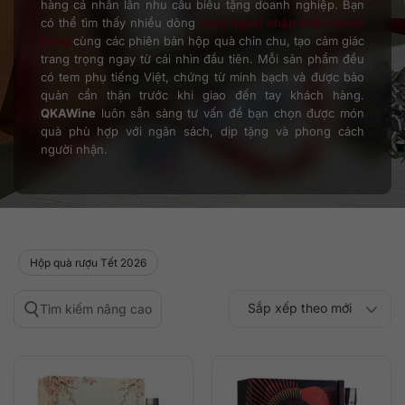
hàng cá nhân lẫn nhu cầu biếu tặng doanh nghiệp. Bạn
có thể tìm thấy nhiều dòng
rượu ngoại nhập khẩu chính
hãng
cùng các phiên bản hộp quà chỉn chu, tạo cảm giác
trang trọng ngay từ cái nhìn đầu tiên. Mỗi sản phẩm đều
có tem phụ tiếng Việt, chứng từ minh bạch và được bảo
quản cẩn thận trước khi giao đến tay khách hàng.
QKAWine
luôn sẵn sàng tư vấn để bạn chọn được món
quà phù hợp với ngân sách, dịp tặng và phong cách
người nhận.
Hộp quà rượu Tết 2026
Sắp xếp theo mới
Tìm kiếm nâng cao
Sắp xếp theo
Sắp xếp theo mức
nhất
Sắp xếp theo giá:
Sắp xếp theo giá:
độ phổ biến
thấp đến cao
cao đến thấp