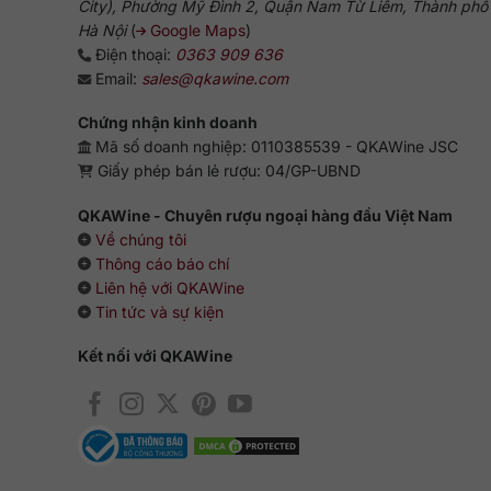
City), Phường Mỹ Đình 2, Quận Nam Từ Liêm, Thành phố
Hà Nội
(
Google Maps
)
Điện thoại:
0363 909 636
Email:
sales@qkawine.com
Chứng nhận kinh doanh
Mã số doanh nghiệp: 0110385539 - QKAWine JSC
Giấy phép bán lẻ rượu: 04/GP-UBND
QKAWine - Chuyên rượu ngoại hàng đầu Việt Nam
Về chúng tôi
Thông cáo báo chí
Liên hệ với QKAWine
Tin tức và sự kiện
Kết nối với QKAWine