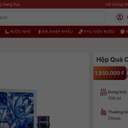
g mang thai.
Về chúng tô
RƯỢU NHẸ
BIA NHẬP KHẨU
PHỤ KIỆN RƯỢU
Hộp Quà C
1.850.000
₫
Dung tích
700 ml
Thương hi
Chivas