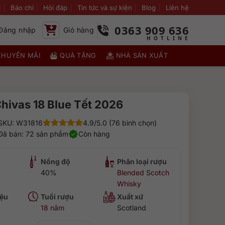
i
Báo chí
Hỏi đáp
Tin tức và sự kiện
Blog
Liên hệ
0363 909 636
Đăng nhập
Giỏ hàng
KHUYẾN MÃI
QUÀ TẶNG
NHÀ SẢN XUẤT
hivas 18 Blue Tết 2026
SKU: W31816
4.9/5.0 (76 bình chọn)
Đã bán: 72 sản phẩm
Còn hàng
Nồng độ
Phân loại rượu
40%
Blended Scotch
Whisky
ệu
Tuổi rượu
Xuất xứ
18 năm
Scotland