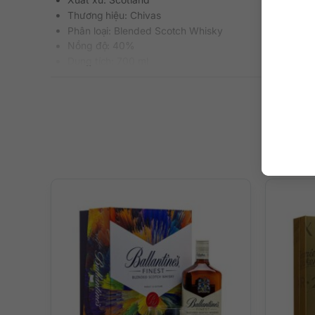
Thương hiệu: Chivas
Phân loại: Blended Scotch Whisky
Nồng độ: 40%
Dung tích: 700 ml
Tuổi rượu: 18 năm
Màu sắc: Màu hổ phách
Cách thưởng thức: Uống nguyên chất, thêm đá viên, p
Mô tả hương vị rượu
Không hổ danh là một trong những chai whisky được săn 
ái và sảng khoái trên mọi giác quan.
Hương thơm ấn tượng với sự kết hợp của socola đen đắn
Vị rượu đậm đà với gợi ý của mật ong, kẹo bơ cứng và tr
Kết thúc với hương khói thoảng qua vô cùng vấn vương 