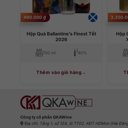
490.000
₫
3.350.
lue
Hộp Quà Ballantine’s Finest Tết
Hộp 
2026
700 ml
40%
Thêm vào giỏ hàng
T
Công ty cổ phần QKAWine
Địa chỉ:
Tầng 1, số 12A, lô TT02, KĐT HDMon (Hải Đăn