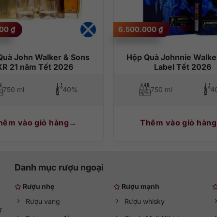
000
₫
6.500.000
₫
Quà John Walker & Sons
Hộp Quà Johnnie Walke
XR 21 năm Tết 2026
Label Tết 2026
750 ml
40%
750 ml
4
hêm vào giỏ hàng
Thêm vào giỏ hàng
Danh mục rượu ngoại
Rượu nhẹ
Rượu mạnh
Rượu vang
Rượu whisky
g