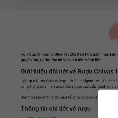
Hộp Quà Chivas 18 Blue Tết 2026 sở hữu gam màu lam sa
quyền lực, tự do, tốc độ và vươn lên mãnh liệt.
Giới thiệu đôi nét về Rượu Chivas 
Hộp quà Rượu Chivas Regal 18 Blue Signature – Phiên bả
sang trọng của món quà rượu ngoại cao cấp dành cho vi
Bên trong là chất rượu màu hổ phách xinh đẹp với sự ph
Thông tin chi tiết về rượu
Xuất xứ: Scotland