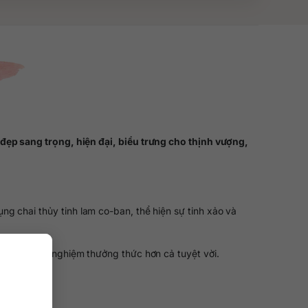
đẹp sang trọng, hiện đại, biểu trưng cho thịnh vượng,
 chai thủy tinh lam co-ban, thể hiện sự tinh xảo và
ng đến trải nghiệm thưởng thức hơn cả tuyệt vời.