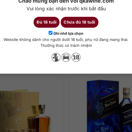
Chào mừng bạn đến với qkawine.com
Vui lòng xác nhận trước khi bắt đầu
Đủ 18 tuổi
Chưa đủ 18 tuổi
Chi tiết
Ghi nhớ lựa chọn
Website không dành cho người dưới 18 tuổi, phụ nữ đang mang thai.
ha chế cocktail
Thưởng thức có trách nhiệm
Sản phẩm tương tự
đón bậc nhất của nhà chưng cất Chivas, rượu Chivas Regal 18 Blue 
g nhẹ, chút cam khô, mật ong thanh tao cùng một chút hạnh nhân nư
ái cây sấy khô.
hòa quyện cùng ca cao ngọt ngào.