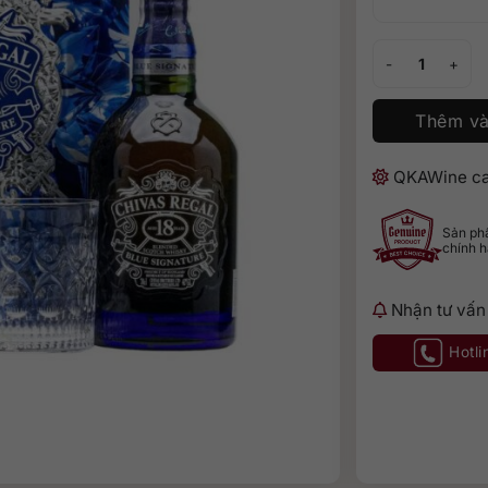
Hộp Quà Chivas 
Thêm và
QKAWine ca
Sản p
chính 
Nhận tư vấn
Hotli