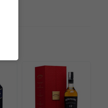
Signature mang đến cấu trúc tinh tế, cực kỳ mượt mà, êm
ớng béo giòn.