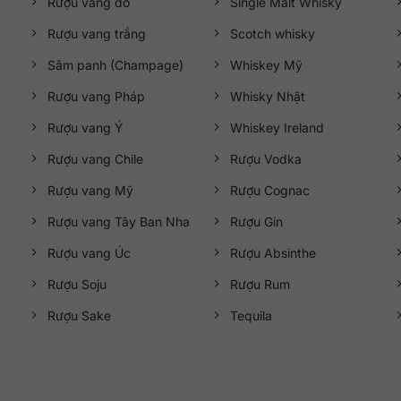
Rượu vang đỏ
Single Malt Whisky
Rượu vang trắng
Scotch whisky
Sâm panh (Champage)
Whiskey Mỹ
Rượu vang Pháp
Whisky Nhật
Rượu vang Ý
Whiskey Ireland
Rượu vang Chile
Rượu Vodka
Rượu vang Mỹ
Rượu Cognac
Rượu vang Tây Ban Nha
Rượu Gin
Rượu vang Úc
Rượu Absinthe
Rượu Soju
Rượu Rum
Rượu Sake
Tequila