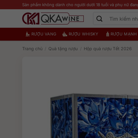
Bỏ
Sản phẩm không dành cho người dưới 18 tuổi và phụ nữ đan
qua
nội
dung
RƯỢU VANG
RƯỢU WHISKY
RƯỢU MẠNH
Trang chủ
/
Quà tặng rượu
/
Hộp quà rượu Tết 2026