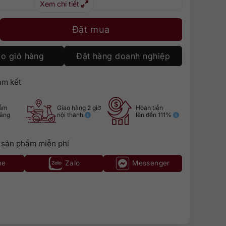
Xem chi tiết
18 Blue Tết 2026 số lượng
Đặt mua
o giỏ hàng
Đặt hàng doanh nghiệp
m kết
hẩm
Giao hàng 2 giờ
Hoàn tiền
hãng
nội thành
lên đến 111%
 sản phẩm miễn phí
ne
Zalo
Messenger