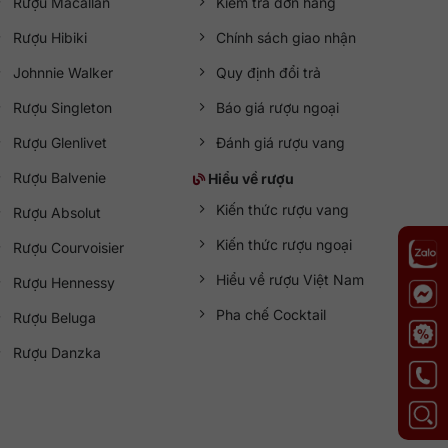
Rượu Macallan
Kiểm tra đơn hàng
Rượu Hibiki
Chính sách giao nhận
Johnnie Walker
Quy định đổi trả
Rượu Singleton
Báo giá rượu ngoại
Rượu Glenlivet
Đánh giá rượu vang
Rượu Balvenie
Hiểu về rượu
Kiến thức rượu vang
Rượu Absolut
Kiến thức rượu ngoại
Rượu Courvoisier
Hiểu về rượu Việt Nam
Rượu Hennessy
Pha chế Cocktail
Rượu Beluga
Rượu Danzka