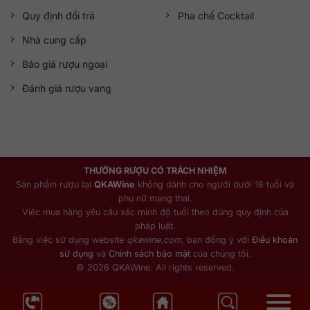
Quy định đổi trả
Pha chế Cocktail
Nhà cung cấp
Báo giá rượu ngoại
Đánh giá rượu vang
THƯỞNG RƯỢU CÓ TRÁCH NHIỆM
Sản phẩm rượu tại
QKAWine
không dành cho người dưới 18 tuổi và
phụ nữ mang thai.
Việc mua hàng yêu cầu xác minh độ tuổi theo đúng quy định của
pháp luật.
Bằng việc sử dụng website
qkawine.com
, bạn đồng ý với
Điều khoản
sử dụng
và
Chính sách bảo mật
của chúng tôi.
© 2026 QKAWine. All rights reserved.