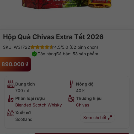
Hộp Quà Chivas Extra Tết 2026
SKU: W31722
4.5/5.0 (62 bình chọn)
Còn hàng
Đã bán: 53 sản phẩm
890.000
₫
Dung tích
Nồng độ
700 ml
40%
Phân loại rượu
Thương hiệu
Blended Scotch Whisky
Chivas
Xuất xứ
Xem chi tiết
Scotland