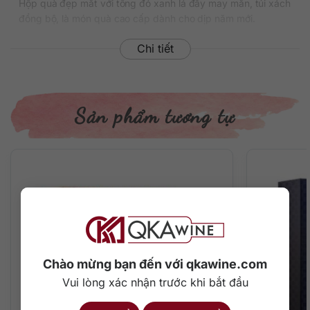
Hộp quà đẹp mắt với tông đỏ xanh lá đầy may mắn, túi xách
đồng bộ, là món quà cao cấp dành cho dịp năm mới.
Thông tin chi tiết về rượu
Chi tiết
Xuất xứ: Scotland
Thương hiệu: Chivas
Phân loại: Blended Scotch Whisky
Sản phẩm tương tự
Nồng độ: 40%
Dung tích: 700 ml
Màu sắc: Màu hổ phách
Cách thưởng thức: Uống nguyên chất, thêm đá viên, pha
chế cocktail
Mô tả hương vị rượu
Rượu mang đến trải nghiệm thưởng thức phong phú và cân
bằng. Chào đón hương thơm mát lành của vỏ cam, táo chín
cùng gợi ý của gỗ sồi nhẹ cùng hương quế nồng nàn dẫn
Chào mừng bạn đến với qkawine.com
dắt vào hương vị sâu lắng phía sau.
Vui lòng xác nhận trước khi bắt đầu
Trên vòm miệng là cấu trúc mềm mại tinh tế và quyến rũ với