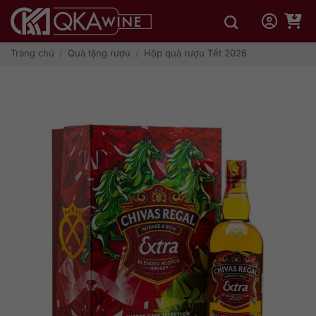
Bỏ
qua
nội
dung
Trang chủ
/
Quà tặng rượu
/
Hộp quà rượu Tết 2026