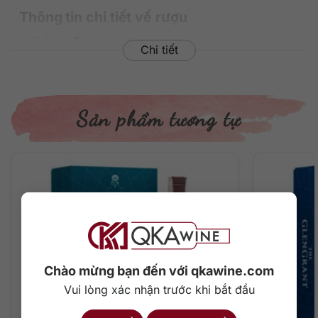
Thông tin chi tiết về rượu
Xuất xứ: Scotland
Chi tiết
Thương hiệu: Johnnie Walker
Phân loại: Blended Scotch Whisky
Nồng độ: 40%
Dung tích: 750 ml
Sản phẩm tương tự
Màu sắc: Màu hổ phách
Cách thưởng thức: Uống nguyên chất, thêm đá viên, pha
chế cocktail
Mô tả hương vị rượu
Phong cách whisky blended êm dịu, béo ngọt, cân bằng,
mêm mượt, tinh tế.
Hương mũi ngọt ngào với mật ong, trái cây nhiệt đới chín
mọng, vani và một chút khói gỗ sồi ấn tượng.
Chào mừng bạn đến với qkawine.com
Vui lòng xác nhận trước khi bắt đầu
Vị rượu ngọt ngào, êm mượt, cân đối giữa vị vani béo ngọt
cùng mật ong thanh tao, kem bơ, trái cây chín cùng socola