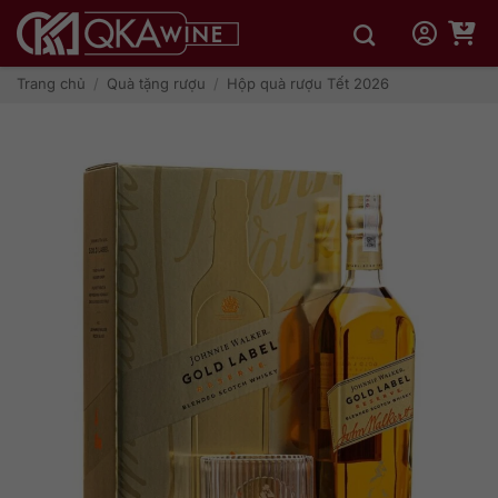
Bỏ
qua
nội
dung
Trang chủ
/
Quà tặng rượu
/
Hộp quà rượu Tết 2026