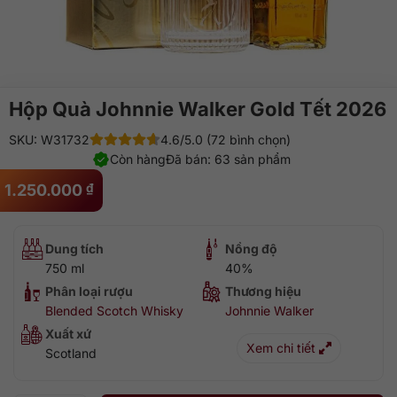
Hộp Quà Johnnie Walker Gold Tết 2026
SKU: W31732
4.6/5.0 (72 bình chọn)
Còn hàng
Đã bán: 63 sản phẩm
1.250.000
₫
Dung tích
Nồng độ
750 ml
40%
Phân loại rượu
Thương hiệu
Blended Scotch Whisky
Johnnie Walker
Xuất xứ
Xem chi tiết
Scotland