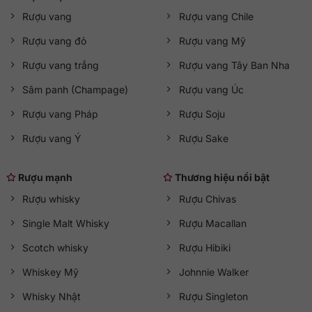
Rượu vang
Rượu vang Chile
Rượu vang đỏ
Rượu vang Mỹ
Rượu vang trắng
Rượu vang Tây Ban Nha
Sâm panh (Champage)
Rượu vang Úc
Rượu vang Pháp
Rượu Soju
Rượu vang Ý
Rượu Sake
Rượu mạnh
Thương hiệu nổi bật
Rượu whisky
Rượu Chivas
Single Malt Whisky
Rượu Macallan
Scotch whisky
Rượu Hibiki
Whiskey Mỹ
Johnnie Walker
Whisky Nhật
Rượu Singleton