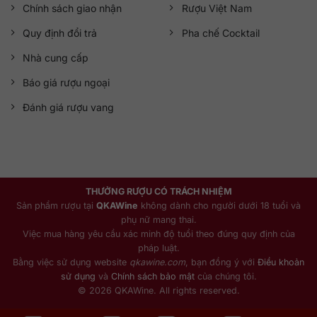
Chính sách giao nhận
Rượu Việt Nam
Quy định đổi trả
Pha chế Cocktail
Nhà cung cấp
Báo giá rượu ngoại
Đánh giá rượu vang
THƯỞNG RƯỢU CÓ TRÁCH NHIỆM
Sản phẩm rượu tại
QKAWine
không dành cho người dưới 18 tuổi và
phụ nữ mang thai.
Việc mua hàng yêu cầu xác minh độ tuổi theo đúng quy định của
pháp luật.
Bằng việc sử dụng website
qkawine.com
, bạn đồng ý với
Điều khoản
sử dụng
và
Chính sách bảo mật
của chúng tôi.
© 2026 QKAWine. All rights reserved.