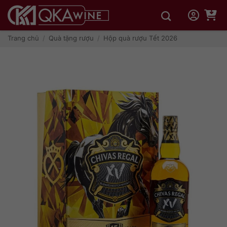
Bỏ
qua
nội
dung
Trang chủ
/
Quà tặng rượu
/
Hộp quà rượu Tết 2026