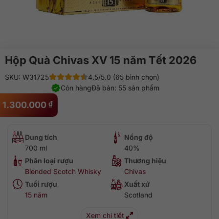
Hộp Quà Chivas XV 15 năm Tết 2026
SKU: W31725
4.5/5.0 (65 bình chọn)
Còn hàng
Đã bán: 55 sản phẩm
1.300.000
₫
Dung tích
Nồng độ
700 ml
40%
Phân loại rượu
Thương hiệu
Blended Scotch Whisky
Chivas
Tuổi rượu
Xuất xứ
15 năm
Scotland
Xem chi tiết