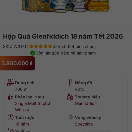
Hộp Quà Glenfiddich 18 năm Tết 2026
SKU: W31714
4.9/5.0 (54 bình chọn)
Còn hàng
Đã bán: 46 sản phẩm
2.800.000
₫
Dung tích
Nồng độ
700 ml
40%
Phân loại rượu
Thương hiệu
Single Malt Scotch
Glenfiddich
Whisky
Tuổi rượu
Vùng whisky
18 năm
Speyside
Xuất xứ