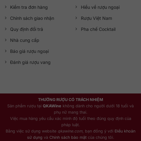
Kiểm tra đơn hàng
Hiểu về rượu ngoại
Chính sách giao nhận
Rượu Việt Nam
Quy định đổi trả
Pha chế Cocktail
Nhà cung cấp
Báo giá rượu ngoại
Đánh giá rượu vang
THƯỞNG RƯỢU CÓ TRÁCH NHIỆM
Sản phẩm rượu tại
QKAWine
không dành cho người dưới 18 tuổi và
phụ nữ mang thai.
Việc mua hàng yêu cầu xác minh độ tuổi theo đúng quy định của
pháp luật.
Bằng việc sử dụng website
qkawine.com
, bạn đồng ý với
Điều khoản
sử dụng
và
Chính sách bảo mật
của chúng tôi.