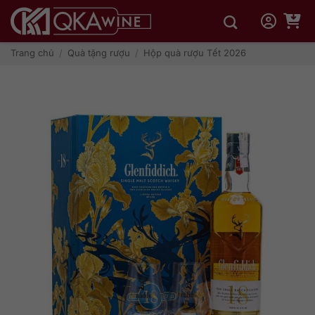
Bỏ
qua
nội
dung
Trang chủ
/
Quà tặng rượu
/
Hộp quà rượu Tết 2026