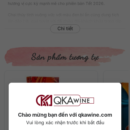
hương vị cực kỳ mạnh mẽ cho phiên bản Tết 2026.
Chai thủy tinh vuông vức với màu đen bí ẩn cùng dung tích
lên đến 1 lít, quá tuyệt vời để chiêu đãi khách khứa trong dịp
Tết Nguyên Đán năm nay.
Chi tiết
Thông tin chi tiết về rượu
Xuất xứ: Scotland
Sản phẩm tương tự
Thương hiệu: Johnnie Walker
Phân loại: Blended Scotch Whisky
Nồng độ: 40%
Dung tích: 1000 ml
Màu sắc: Màu hổ phách
Cách thưởng thức: Uống nguyên chất, thêm đá viên, pha
chế cocktail
Mô tả hương vị rượu
Chào mừng bạn đến với qkawine.com
Hương vị tinh tế của whisky Johnnie Walker Black Label
được giữ trọn vẹn trong khi tạo điểm nhấn mạnh mẽ bởi khói
Vui lòng xác nhận trước khi bắt đầu
than bùn nồng đậm. Vị rượu cân bằng hoàn hảo giữa khói