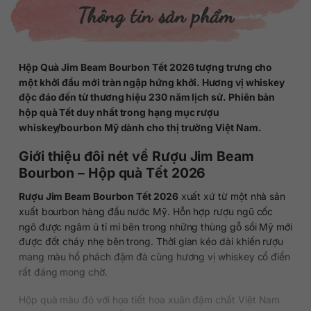
Thông tin sản phẩm
Hộp Quà Jim Beam Bourbon Tết 2026 tượng trưng cho
một khởi đầu mới tràn ngập hứng khởi. Hương vị whiskey
độc đáo đến từ thương hiệu 230 năm lịch sử. Phiên bản
hộp quà Tết duy nhất trong hạng mục rượu
whiskey/bourbon Mỹ dành cho thị trường Việt Nam.
Giới thiệu đôi nét về Rượu Jim Beam
Bourbon – Hộp quà Tết 2026
Rượu Jim Beam Bourbon Tết 2026
xuất xứ từ một nhà sản
xuất bourbon hàng đầu nước Mỹ. Hỗn hợp rượu ngũ cốc
ngô được ngâm ủ tỉ mỉ bên trong những thùng gỗ sồi Mỹ mới
được đốt cháy nhẹ bên trong. Thời gian kéo dài khiến rượu
mang màu hổ phách đậm đà cùng hương vị whiskey cổ điển
rất đáng mong chờ.
Hộp quà màu đỏ với họa tiết hoa xuân đậm chất Việt Nam