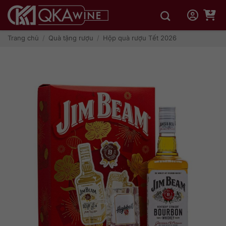
Bỏ
qua
nội
dung
Trang chủ
/
Quà tặng rượu
/
Hộp quà rượu Tết 2026