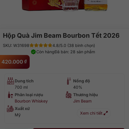
Hộp Quà Jim Beam Bourbon Tết 2026
SKU: W31698
4.8/5.0 (38 bình chọn)
Còn hàng
Đã bán: 28 sản phẩm
420.000
₫
Dung tích
Nồng độ
700 ml
40%
Phân loại rượu
Thương hiệu
Bourbon Whiskey
Jim Beam
Xuất xứ
Xem chi tiết
Mỹ