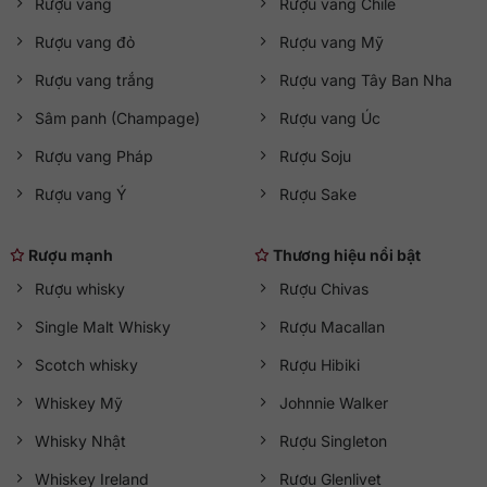
Rượu vang
Rượu vang Chile
Rượu vang đỏ
Rượu vang Mỹ
Rượu vang trắng
Rượu vang Tây Ban Nha
Sâm panh (Champage)
Rượu vang Úc
Rượu vang Pháp
Rượu Soju
Rượu vang Ý
Rượu Sake
Rượu mạnh
Thương hiệu nổi bật
Rượu whisky
Rượu Chivas
Single Malt Whisky
Rượu Macallan
Scotch whisky
Rượu Hibiki
Whiskey Mỹ
Johnnie Walker
Whisky Nhật
Rượu Singleton
Whiskey Ireland
Rượu Glenlivet