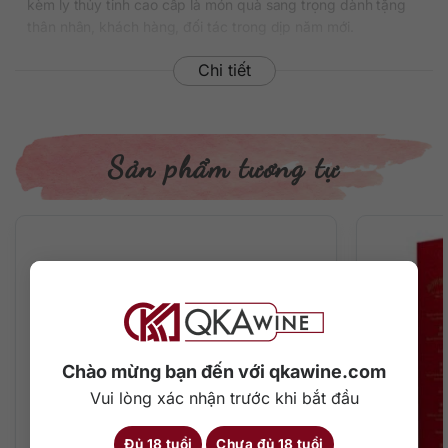
kèm ly thủy tinh cao cấp là món quà sang trọng dành tặng
thân nhân, khách hàng, đối tác trong dịp năm mới.
Thông tin chi tiết về rượu
Chi tiết
Xuất xứ: Mỹ
Thương hiệu: Jim Beam
Phân loại: Bourbon American Whiskey
Sản phẩm tương tự
Nồng độ: 40%
Dung tích: 700 ml
Màu sắc: Màu hổ phách
Cách thưởng thức: Uống nguyên chất, thêm đá viên, pha
chế cocktail
Mô tả hương vị rượu
Trên mũi ngập tràn hương thơm ngọt ngào của vani hòa
quyện cùng gia vị gỗ sồi cháy nhẹ hấp dẫn, đặc trưng bởi vị
Chào mừng bạn đến với qkawine.com
caramel cháy, kẹo bơ cứng và chút cay nhẹ của hạt tiêu
đen.
Vui lòng xác nhận trước khi bắt đầu
Trên miệng là kết cấu mượt mà với vị ngọt đặc trưng của
Đủ 18 tuổi
Chưa đủ 18 tuổi