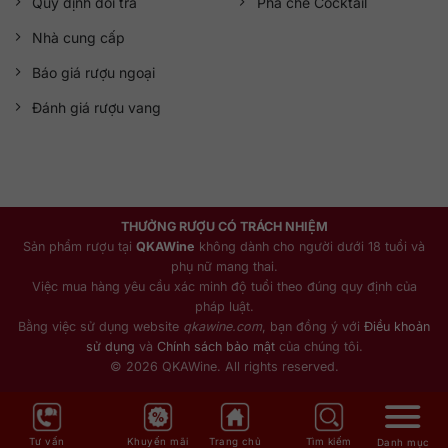
Quy định đổi trả
Pha chế Cocktail
Nhà cung cấp
Báo giá rượu ngoại
Đánh giá rượu vang
THƯỞNG RƯỢU CÓ TRÁCH NHIỆM
Sản phẩm rượu tại
QKAWine
không dành cho người dưới 18 tuổi và
phụ nữ mang thai.
Việc mua hàng yêu cầu xác minh độ tuổi theo đúng quy định của
pháp luật.
Bằng việc sử dụng website
qkawine.com
, bạn đồng ý với
Điều khoản
sử dụng
và
Chính sách bảo mật
của chúng tôi.
© 2026 QKAWine. All rights reserved.
Tư vấn
Khuyến mãi
Trang chủ
Tìm kiếm
Danh mục