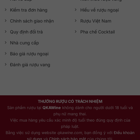
Kiểm tra đơn hàng
Hiểu về rượu ngoại
Chính sách giao nhận
Rượu Việt Nam
Quy định đổi trả
Pha chế Cocktail
Nhà cung cấp
Báo giá rượu ngoại
Đánh giá rượu vang
THƯỞNG RƯỢU CÓ TRÁCH NHIỆM
Sản phẩm rượu tại
QKAWine
không dành cho người dưới 18 tuổi và
phụ nữ mang thai.
Việc mua hàng yêu cầu xác minh độ tuổi theo đúng quy định của
pháp luật.
Bằng việc sử dụng website
qkawine.com
, bạn đồng ý với
Điều khoản
sử dụng
và
Chính sách bảo mật
của chúng tôi.