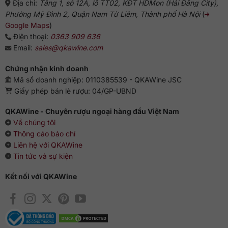
Địa chỉ:
Tầng 1, số 12A, lô TT02, KĐT HDMon (Hải Đăng City),
Phường Mỹ Đình 2, Quận Nam Từ Liêm, Thành phố Hà Nội
(
Google Maps
)
Điện thoại:
0363 909 636
Email:
sales@qkawine.com
Chứng nhận kinh doanh
Mã số doanh nghiệp: 0110385539 - QKAWine JSC
Giấy phép bán lẻ rượu: 04/GP-UBND
QKAWine - Chuyên rượu ngoại hàng đầu Việt Nam
Về chúng tôi
Thông cáo báo chí
Liên hệ với QKAWine
Tin tức và sự kiện
Kết nối với QKAWine