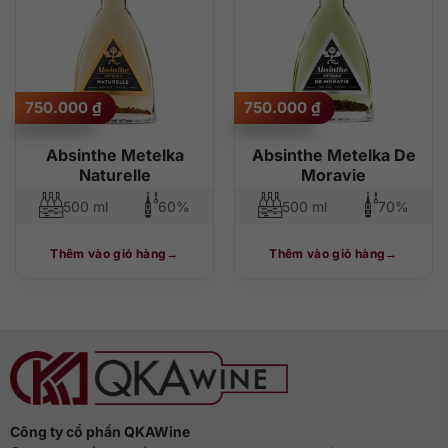
750.000
₫
750.000
₫
Absinthe Metelka
Absinthe Metelka De
Naturelle
Moravie
500 ml
60%
500 ml
70%
Thêm vào giỏ hàng
Thêm vào giỏ hàng
Công ty cổ phần QKAWine