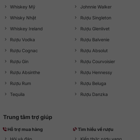
Whiskey Mỹ
Johnnie Walker
Whisky Nhật
Rượu Singleton
Whiskey Ireland
Rượu Glenlivet
Rượu Vodka
Rượu Balvenie
Rượu Cognac
Rượu Absolut
Rượu Gin
Rượu Courvoisier
Rượu Absinthe
Rượu Hennessy
Rượu Rum
Rượu Beluga
Tequila
Rượu Danzka
Trung tâm trợ giúp
Hỗ trợ mua hàng
Tìm hiểu về rượu
Hỏi và đáp
Kiến thức rượu vang