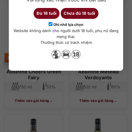
Đủ 18 tuổi
Chưa đủ 18 tuổi
Ghi nhớ lựa chọn
Website không dành cho người dưới 18 tuổi, phụ nữ đang
mang thai.
Thưởng thức có trách nhiệm
820.000
₫
750.000
₫
Absinthe Cheers Green
Absinthe Metelka
Fairy
Verdoyante
750 ml
53%
500 ml
60%
Thêm vào giỏ hàng
Thêm vào giỏ hàng