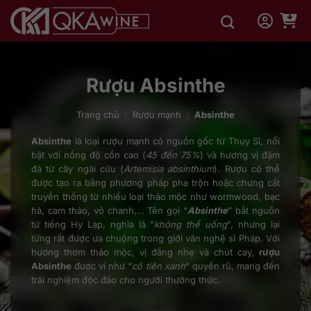
Bỏ
qua
nội
dung
Rượu Absinthe
Trang chủ
/
Rượu mạnh
/
Absinthe
Absinthe
là loại rượu mạnh có nguồn gốc từ Thụy Sĩ, nổi
bật với nồng độ cồn cao (
45 đến 75%
) và hương vị đậm
đà từ cây ngải cứu (
Artemisia absinthium
). Rượu có thể
được tạo ra bằng phương pháp pha trộn hoặc chưng cất
truyền thống từ nhiều loại thảo mộc như wormwood, bạc
hà, cam thảo, vỏ chanh,… Tên gọi “
Absinthe
” bắt nguồn
từ tiếng Hy Lạp, nghĩa là “
không thể uống
”, nhưng lại
từng rất được ưa chuộng trong giới văn nghệ sĩ Pháp. Với
hương thơm thảo mộc, vị đắng nhẹ và chút cay,
rượu
Absinthe
được ví như “
cô tiên xanh
” quyến rũ, mang đến
trải nghiệm độc đáo cho người thưởng thức.