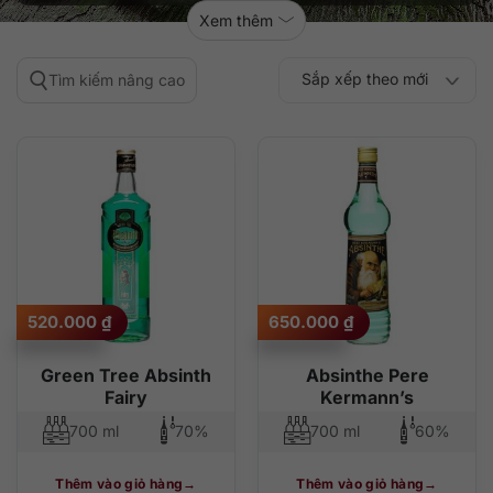
Xem thêm
Sắp xếp theo mới
Tìm kiếm nâng cao
Sắp xếp theo
Sắp xếp theo mức
nhất
Sắp xếp theo giá:
Sắp xếp theo giá:
độ phổ biến
thấp đến cao
cao đến thấp
520.000
₫
650.000
₫
Green Tree Absinth
Absinthe Pere
Fairy
Kermann’s
700 ml
70%
700 ml
60%
Thêm vào giỏ hàng
Thêm vào giỏ hàng