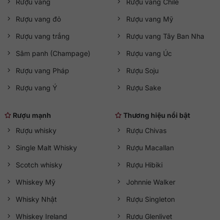
Rượu vang
Rượu vang Chile
Rượu vang đỏ
Rượu vang Mỹ
Rượu vang trắng
Rượu vang Tây Ban Nha
Sâm panh (Champage)
Rượu vang Úc
Rượu vang Pháp
Rượu Soju
Rượu vang Ý
Rượu Sake
Rượu mạnh
Thương hiệu nổi bật
Rượu whisky
Rượu Chivas
Single Malt Whisky
Rượu Macallan
Scotch whisky
Rượu Hibiki
Whiskey Mỹ
Johnnie Walker
Whisky Nhật
Rượu Singleton
Whiskey Ireland
Rượu Glenlivet