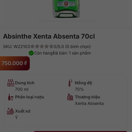
Absinthe Xenta Absenta 70cl
SKU: W22103
0/5.0 (0 bình chọn)
Còn hàng
Đã bán: 1 sản phẩm
750.000
₫
Dung tích
Nồng độ
700 ml
70%
Phân loại rượu
Thương hiệu
Xenta Absenta
Xuất xứ
Ý