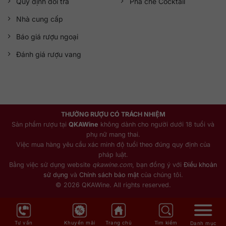
Quy định đổi trả
Pha chế Cocktail
Nhà cung cấp
Báo giá rượu ngoại
Đánh giá rượu vang
THƯỞNG RƯỢU CÓ TRÁCH NHIỆM
Sản phẩm rượu tại
QKAWine
không dành cho người dưới 18 tuổi và
phụ nữ mang thai.
Việc mua hàng yêu cầu xác minh độ tuổi theo đúng quy định của
pháp luật.
Bằng việc sử dụng website
qkawine.com
, bạn đồng ý với
Điều khoản
sử dụng
và
Chính sách bảo mật
của chúng tôi.
© 2026 QKAWine. All rights reserved.
Tư vấn
Khuyến mãi
Trang chủ
Tìm kiếm
Danh mục