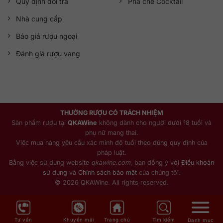
Quy định đổi trả
Pha chế Cocktail
Nhà cung cấp
Báo giá rượu ngoại
Đánh giá rượu vang
THƯỞNG RƯỢU CÓ TRÁCH NHIỆM
Sản phẩm rượu tại
QKAWine
không dành cho người dưới 18 tuổi và
phụ nữ mang thai.
Việc mua hàng yêu cầu xác minh độ tuổi theo đúng quy định của
pháp luật.
Bằng việc sử dụng website
qkawine.com
, bạn đồng ý với
Điều khoản
sử dụng
và
Chính sách bảo mật
của chúng tôi.
© 2026 QKAWine. All rights reserved.
Tư vấn
Khuyến mãi
Trang chủ
Tìm kiếm
Danh mục