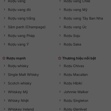
Rượu vang
Rượu vang Chile
Rượu vang đỏ
Rượu vang Mỹ
Rượu vang trắng
Rượu vang Tây Ban Nha
Sâm panh (Champage)
Rượu vang Úc
Rượu vang Pháp
Rượu Soju
Rượu vang Ý
Rượu Sake
Rượu mạnh
Thương hiệu nổi bật
Rượu whisky
Rượu Chivas
Single Malt Whisky
Rượu Macallan
Scotch whisky
Rượu Hibiki
Whiskey Mỹ
Johnnie Walker
Whisky Nhật
Rượu Singleton
Whiskey Ireland
Rượu Glenlivet