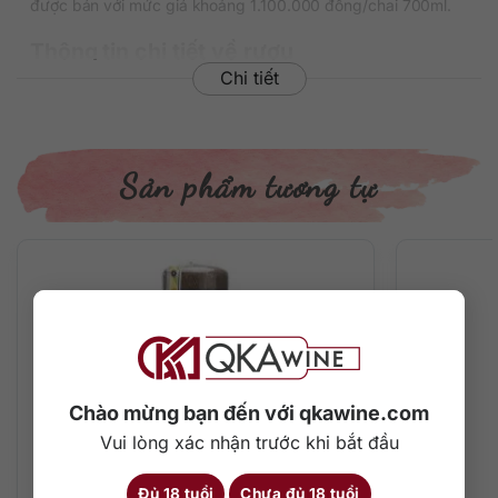
được bán với mức giá khoảng 1.100.000 đồng/chai 700ml.
Thông tin chi tiết về rượu
Chi tiết
Xuất xứ: Tây Ban Nha
Thương hiệu: Jacques Senaux
Phân loại: Absinthe
Nồng độ: 70%
Sản phẩm tương tự
Dung tích: 700 ml
Màu sắc: Màu xanh lá cây rực rỡ
Cách thưởng thức: Thêm đá viên, pha chế cocktail
Mô tả hương vị rượu
Gam màu xanh lá cây tươi tắn được pha màu chứ không
phải đến từ thành phần tự nhiên như các dòng Absinthe
Duplais Verte. Hương vị sảng khoái, mạnh mẽ và phức tạp
với độ ngọt tốt cho thành phần hồi cao hơn nhiều dòng
Chào mừng bạn đến với qkawine.com
Absinthe khác.
Vui lòng xác nhận trước khi bắt đầu
Cách thưởng thức rượu đúng chuẩn
Đủ 18 tuổi
Chưa đủ 18 tuổi
Chai rượu có nồng độ cao 70%, khuyến cáo không uống