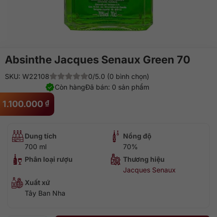
Absinthe Jacques Senaux Green 70
SKU: W22108
0/5.0 (0 bình chọn)
Còn hàng
Đã bán: 0 sản phẩm
1.100.000
₫
Dung tích
Nồng độ
700 ml
70%
Phân loại rượu
Thương hiệu
Jacques Senaux
Xuất xứ
Tây Ban Nha