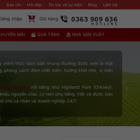
i
Báo chí
Hỏi đáp
Tin tức và sự kiện
Blog
Liên hệ
0363 909 636
Đăng nhập
Giỏ hàng
KHUYẾN MÃI
QUÀ TẶNG
NHÀ SẢN XUẤT
g chính thức tách biệt nhưng thường được xem là một
 phong cách đậm chất biển: hương khói nhẹ, vị mặn
cotch whisky
nổi tiếng như Highland Park (Orkney),
p khẩu nguyên chai, có tem phụ tiếng Việt và được bảo
and cho cá nhân và doanh nghiệp 24/7.