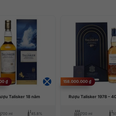
000
₫
158.000.000
₫
ượu Talisker 18 năm
Rượu Talisker 1978 – 4
700 ml
45.8%
700 ml
5