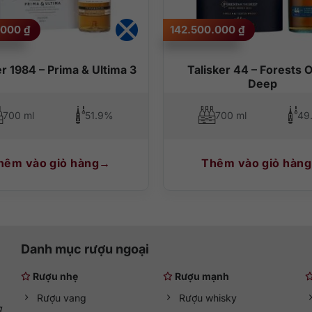
.000
₫
142.500.000
₫
er 1984 – Prima & Ultima 3
Talisker 44 – Forests O
Deep
700 ml
51.9%
700 ml
49
hêm vào giỏ hàng
Thêm vào giỏ hàng
Danh mục rượu ngoại
Rượu nhẹ
Rượu mạnh
Rượu vang
Rượu whisky
g