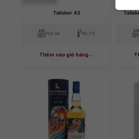
Talisker 43
Taliske
700 ml
49.7%
Thêm vào giỏ hàng
T