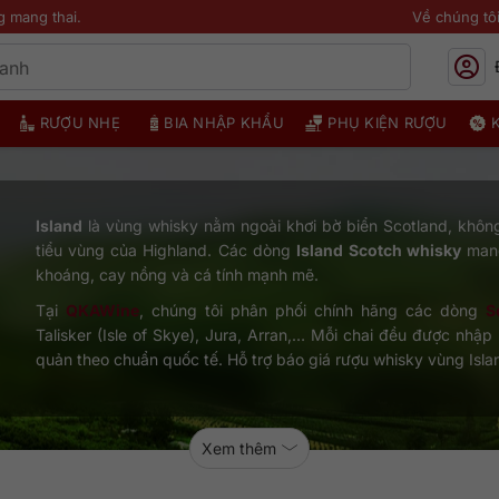
g mang thai.
Về chúng tô
RƯỢU NHẸ
BIA NHẬP KHẨU
PHỤ KIỆN RƯỢU
Island
là vùng whisky nằm ngoài khơi bờ biển Scotland, khôn
tiểu vùng của Highland. Các dòng
Island Scotch whisky
mang
khoáng, cay nồng và cá tính mạnh mẽ.
Tại
QKAWine
, chúng tôi phân phối chính hãng các dòng
S
Talisker (Isle of Skye), Jura, Arran,… Mỗi chai đều được nhậ
quản theo chuẩn quốc tế. Hỗ trợ báo giá rượu whisky vùng Isl
Xem thêm