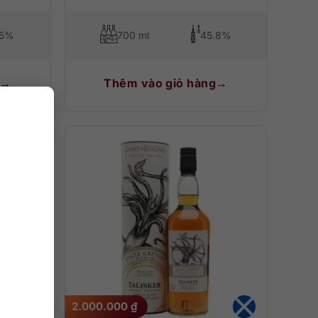
.5%
700 ml
45.8%
Thêm vào giỏ hàng
2.000.000
₫