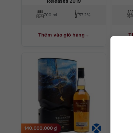
Releases 2019
700 ml
57.2%
Thêm vào giỏ hàng
T
140.000.000
₫
2.200.