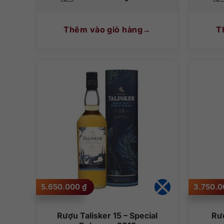
Thêm vào giỏ hàng
T
5.650.000
₫
3.750.
Rượu Talisker 15 – Special
Rượ