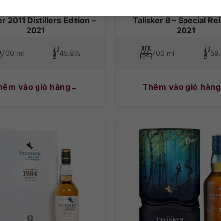
r 2011 Distillers Edition –
Talisker 8 – Special Re
2021
2021
700 ml
45.8%
700 ml
59
hêm vào giỏ hàng
Thêm vào giỏ hàng