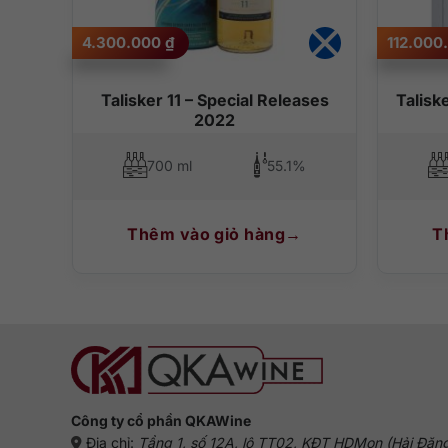
4.300.000
₫
112.000
Talisker 11 – Special Releases
Talisk
2022
700 ml
55.1%
Thêm vào giỏ hàng
T
Công ty cổ phần QKAWine
Địa chỉ:
Tầng 1, số 12A, lô TT02, KĐT HDMon (Hải Đăn