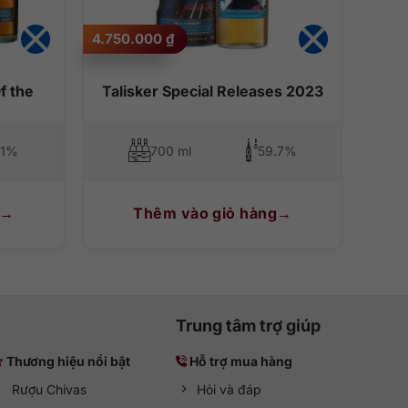
4.750.000
₫
f the
Talisker Special Releases 2023
.1%
700 ml
59.7%
Thêm vào giỏ hàng
Trung tâm trợ giúp
Thương hiệu nổi bật
Hỗ trợ mua hàng
Rượu Chivas
Hỏi và đáp