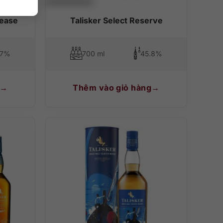
lease
Talisker Select Reserve
.7%
700 ml
45.8%
Thêm vào giỏ hàng