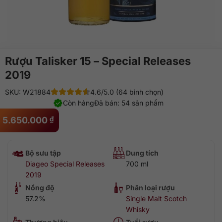
Rượu Talisker 15 – Special Releases
2019
SKU: W21884
4.6/5.0 (64 bình chọn)
Còn hàng
Đã bán: 54 sản phẩm
5.650.000
₫
Bộ sưu tập
Dung tích
Diageo Special Releases
700 ml
2019
Nồng độ
Phân loại rượu
57.2%
Single Malt Scotch
Whisky