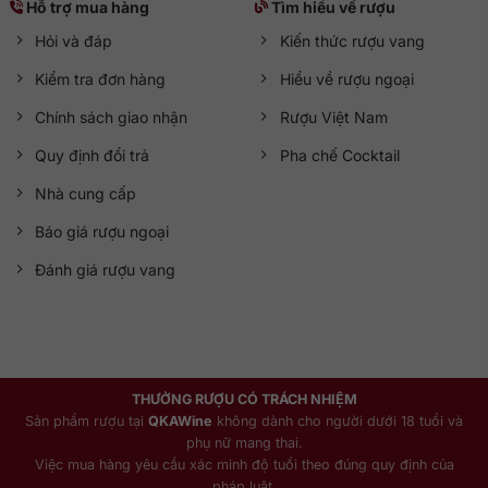
Hỗ trợ mua hàng
Tìm hiểu về rượu
Hỏi và đáp
Kiến thức rượu vang
Kiểm tra đơn hàng
Hiểu về rượu ngoại
Chính sách giao nhận
Rượu Việt Nam
Quy định đổi trả
Pha chế Cocktail
Nhà cung cấp
Báo giá rượu ngoại
Đánh giá rượu vang
THƯỞNG RƯỢU CÓ TRÁCH NHIỆM
Sản phẩm rượu tại
QKAWine
không dành cho người dưới 18 tuổi và
phụ nữ mang thai.
Việc mua hàng yêu cầu xác minh độ tuổi theo đúng quy định của
pháp luật.