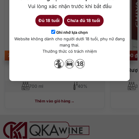
Vui lòng xác nhận trước khi bắt đầu
Đủ 18 tuổi
Chưa đủ 18 tuổi
Ghi nhớ lựa chọn
Website không dành cho người dưới 18 tuổi, phụ nữ đang
mang thai.
Thưởng thức có trách nhiệm
710.000
₫
350.000
₫
Rượu Dewar’s 12 năm
Rượu
700 ml
40%
3
Thêm vào giỏ hàng