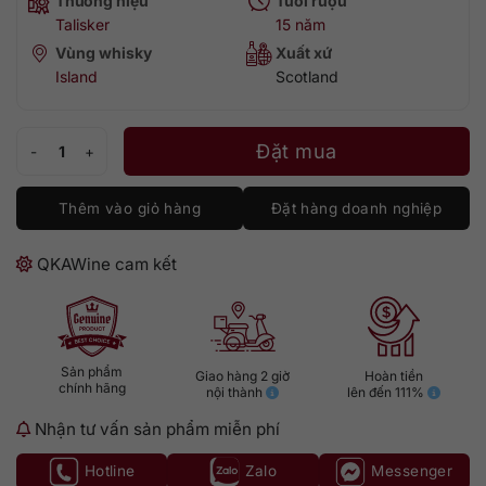
Thương hiệu
Tuổi rượu
Talisker
15 năm
Vùng whisky
Xuất xứ
Island
Scotland
Rượu Talisker 15 - Special Releases 2019 số lượng
Đặt mua
Thêm vào giỏ hàng
Đặt hàng doanh nghiệp
QKAWine cam kết
Sản phẩm
Giao hàng 2 giờ
Hoàn tiền
chính hãng
nội thành
lên đến 111%
Nhận tư vấn sản phẩm miễn phí
Hotline
Zalo
Messenger