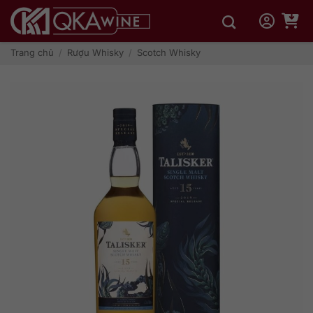
Bỏ
qua
nội
dung
Trang chủ
/
Rượu Whisky
/
Scotch Whisky