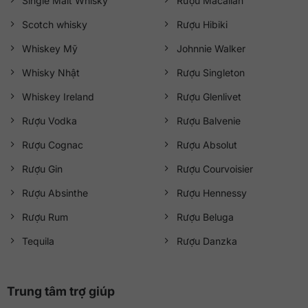
Single Malt Whisky
Rượu Macallan
Scotch whisky
Rượu Hibiki
Whiskey Mỹ
Johnnie Walker
Whisky Nhật
Rượu Singleton
Whiskey Ireland
Rượu Glenlivet
Rượu Vodka
Rượu Balvenie
Rượu Cognac
Rượu Absolut
Rượu Gin
Rượu Courvoisier
Rượu Absinthe
Rượu Hennessy
Rượu Rum
Rượu Beluga
Tequila
Rượu Danzka
Trung tâm trợ giúp