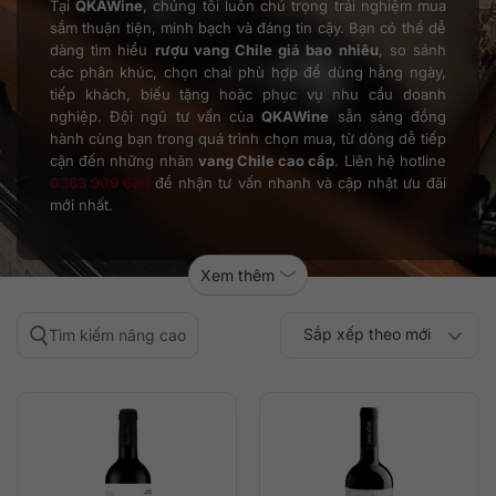
Tại
QKAWine
, chúng tôi luôn chú trọng trải nghiệm mua
sắm thuận tiện, minh bạch và đáng tin cậy. Bạn có thể dễ
dàng tìm hiểu
rượu vang Chile giá bao nhiêu
, so sánh
các phân khúc, chọn chai phù hợp để dùng hằng ngày,
tiếp khách, biếu tặng hoặc phục vụ nhu cầu doanh
nghiệp. Đội ngũ tư vấn của
QKAWine
sẵn sàng đồng
hành cùng bạn trong quá trình chọn mua, từ dòng dễ tiếp
cận đến những nhãn
vang Chile cao cấp
. Liên hệ hotline
0363 909 636
để nhận tư vấn nhanh và cập nhật ưu đãi
mới nhất.
Xem thêm
Sắp xếp theo mới
Tìm kiếm nâng cao
Sắp xếp theo
Sắp xếp theo mức
nhất
Sắp xếp theo giá:
Sắp xếp theo giá:
độ phổ biến
thấp đến cao
cao đến thấp