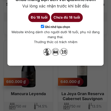
Siegel Special Reserve
Carmen Gran Reserva
Vui lòng xác nhận trước khi bắt đầu
Cabernet Sauvignon
Cabernet Sauvignon
750 ml
14%
750 ml
13.5%
Đủ 18 tuổi
Chưa đủ 18 tuổi
Ghi nhớ lựa chọn
Thêm vào giỏ hàng
Thêm vào giỏ hàng
Website không dành cho người dưới 18 tuổi, phụ nữ đang
mang thai.
Thưởng thức có trách nhiệm
660.000
₫
640.000
₫
Mancura Leyenda
La Joya Gran Reserva
Cabernet Sauvignon
750 ml
14.5%
750 ml
13.5%