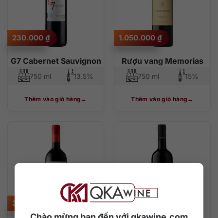
230.000
₫
1.050.000
₫
G7 Cabernet Sauvignon
Rượu vang Memorias
750 ml
13.5%
750 ml
15%
Thêm vào giỏ hàng
Thêm vào giỏ hàng
390.000
₫
840.000
₫
Chào mừng bạn đến với qkawine.com