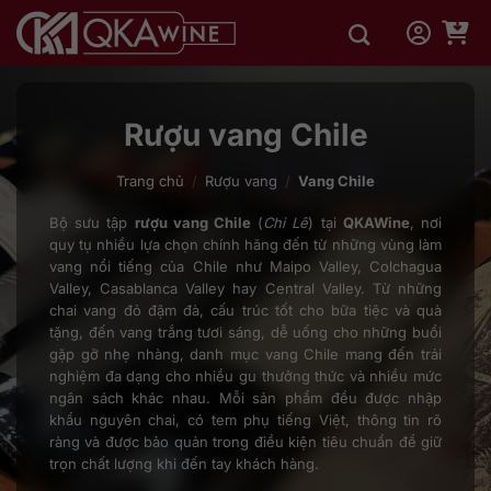
Bỏ
qua
nội
dung
Rượu vang Chile
Trang chủ
/
Rượu vang
/
Vang Chile
Bộ sưu tập
rượu vang Chile
(
Chi Lê
) tại
QKAWine
, nơi
quy tụ nhiều lựa chọn chính hãng đến từ những vùng làm
vang nổi tiếng của Chile như Maipo Valley, Colchagua
Valley, Casablanca Valley hay Central Valley. Từ những
chai vang đỏ đậm đà, cấu trúc tốt cho bữa tiệc và quà
tặng, đến vang trắng tươi sáng, dễ uống cho những buổi
gặp gỡ nhẹ nhàng, danh mục vang Chile mang đến trải
nghiệm đa dạng cho nhiều gu thưởng thức và nhiều mức
ngân sách khác nhau. Mỗi sản phẩm đều được nhập
khẩu nguyên chai, có tem phụ tiếng Việt, thông tin rõ
ràng và được bảo quản trong điều kiện tiêu chuẩn để giữ
trọn chất lượng khi đến tay khách hàng.