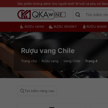
Bỏ
Sản phẩm không dành cho người dưới 18 tuổi và phụ nữ đan
qua
nội
dung
RƯỢU VANG
RƯỢU WHISKY
RƯỢU MẠNH
Rượu vang Chile
Trang chủ
/
Rượu vang
/
Vang Chile
/
Trang 4
Tìm kiếm nâng cao