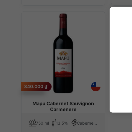
340.000
₫
Mapu Cabernet Sauvignon
Carmenere
750 ml
13.5%
Cabernet Sauvignon, Carmenere