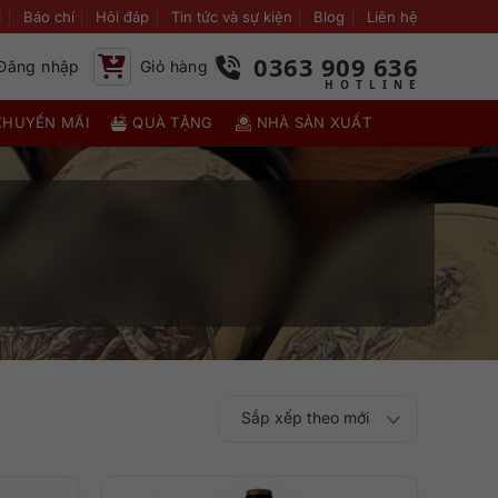
i
Báo chí
Hỏi đáp
Tin tức và sự kiện
Blog
Liên hệ
0363 909 636
Đăng nhập
Giỏ hàng
KHUYẾN MÃI
QUÀ TẶNG
NHÀ SẢN XUẤT
Sắp xếp theo mới
Sắp xếp theo
Sắp xếp theo mức
nhất
Sắp xếp theo giá:
Sắp xếp theo giá: