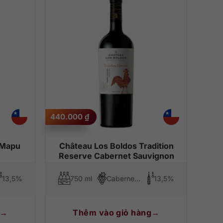
độ phổ biến
thấp đến cao
cao đến thấp
440.000
₫
 Mapu
Château Los Boldos Tradition
Reserve Cabernet Sauvignon
13,5%
750 ml
Cabernet Sauvignon
13,5%
Thêm vào giỏ hàng