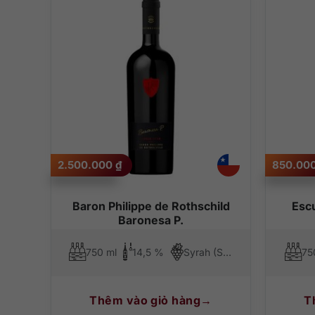
2.500.000
₫
850.00
Baron Philippe de Rothschild
Esc
Baronesa P.
750 ml
14,5 %
Syrah (Shiraz), Cabernet Franc, Petit Verdot, Cabernet Sauvignon, Carmenere
75
Thêm vào giỏ hàng
T