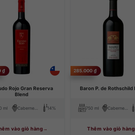
0
₫
285.000
₫
udo Rojo Gran Reserva
Baron P. de Rothschild
Blend
0 ml
Cabernet Sauvignon, Carmenere, Cabernet Franc
14%
750 ml
Cabernet Sauvignon, Carmenere
hêm vào giỏ hàng
Thêm vào giỏ hàng