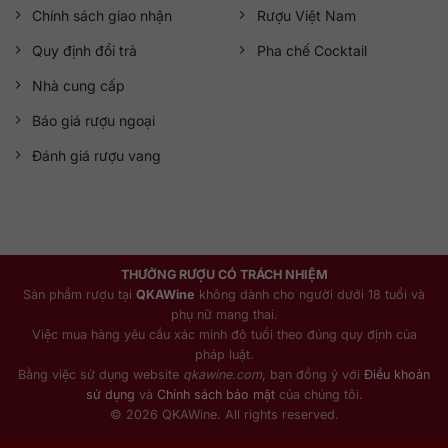
Chính sách giao nhận
Rượu Việt Nam
Quy định đổi trả
Pha chế Cocktail
Nhà cung cấp
Báo giá rượu ngoại
Đánh giá rượu vang
THƯỞNG RƯỢU CÓ TRÁCH NHIỆM
Sản phẩm rượu tại
QKAWine
không dành cho người dưới 18 tuổi và
phụ nữ mang thai.
Việc mua hàng yêu cầu xác minh độ tuổi theo đúng quy định của
pháp luật.
Bằng việc sử dụng website
qkawine.com
, bạn đồng ý với
Điều khoản
sử dụng
và
Chính sách bảo mật
của chúng tôi.
© 2026 QKAWine. All rights reserved.