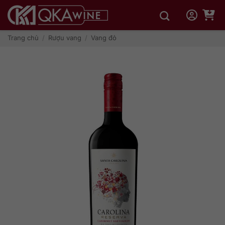
Bỏ
qua
nội
dung
Trang chủ
/
Rượu vang
/
Vang đỏ